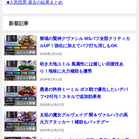
■人気投票 過去の結果まとめ
新着記事
禁域の賢神クヴァシル MSバフ全部クリティカ
ルUP！強化に加えてバフ打ち消しもOK
ユニット評価
2026年1月11日
幼き大地ユミル 風属性には嬉しい回復技あ
り！地味に火力補助も優秀
ユニット評価
2026年1月11日
愚者の矜持ミーミル ボス戦で優先したいデバ
フ×2付与！スキルで追加効果有
ユニット評価
2025年12月27日
太祖の魔女グルヴェイグ 闇＆ヴァルハラの高
火力アタッカー！補助もバッチグー
ユニット評価
2025年12月27日