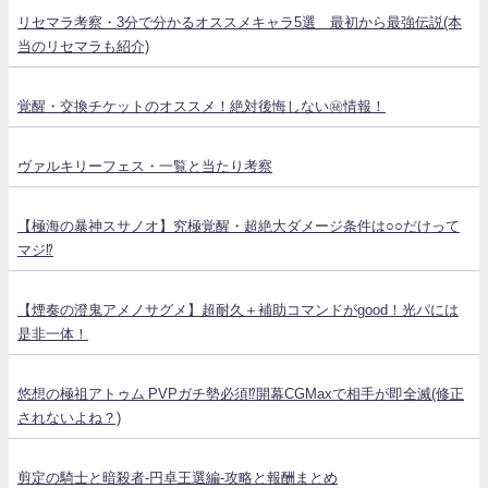
リセマラ考察・3分で分かるオススメキャラ5選 最初から最強伝説(本
当のリセマラも紹介)
覚醒・交換チケットのオススメ！絶対後悔しない㊙情報！
ヴァルキリーフェス・一覧と当たり考察
【極海の暴神スサノオ】究極覚醒・超絶大ダメージ条件は○○だけって
マジ⁉
【煙奏の澄鬼アメノサグメ】超耐久＋補助コマンドがgood！光パには
是非一体！
悠想の極祖アトゥム PVPガチ勢必須⁉開幕CGMaxで相手が即全滅(修正
されないよね？)
剪定の騎士と暗殺者-円卓王選編-攻略と報酬まとめ