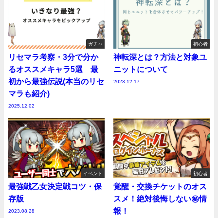
ガチャ
初心者
リセマラ考察・3分で分か
神転深とは？方法と対象ユ
るオススメキャラ5選 最
ニットについて
初から最強伝説(本当のリセ
2023.12.17
マラも紹介)
2025.12.02
イベント
初心者
最強戦乙女決定戦コツ・保
覚醒・交換チケットのオス
存版
スメ！絶対後悔しない㊙情
報！
2023.08.28