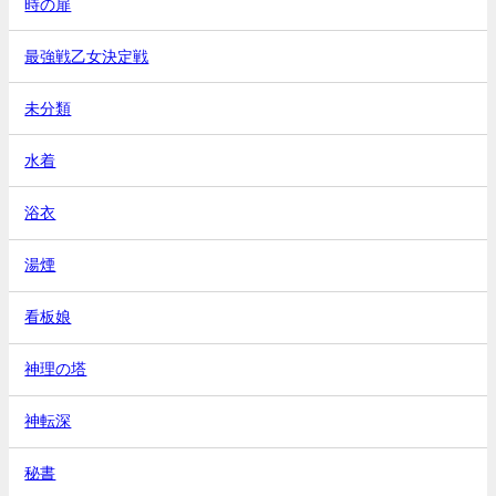
時の扉
最強戦乙女決定戦
未分類
水着
浴衣
湯煙
看板娘
神理の塔
神転深
秘書