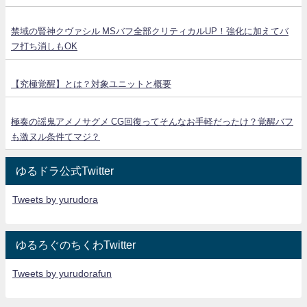
禁域の賢神クヴァシル MSバフ全部クリティカルUP！強化に加えてバ
フ打ち消しもOK
【究極覚醒】とは？対象ユニットと概要
極奏の謡鬼アメノサグメ CG回復ってそんなお手軽だったけ？覚醒バフ
も激ヌル条件てマジ？
ゆるドラ公式Twitter
Tweets by yurudora
ゆるろぐのちくわTwitter
Tweets by yurudorafun