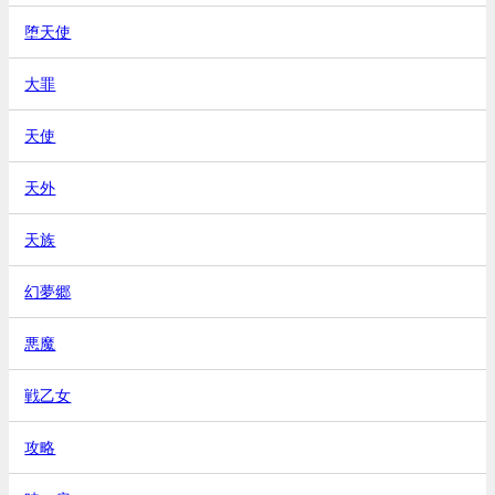
堕天使
大罪
天使
天外
天族
幻夢郷
悪魔
戦乙女
攻略