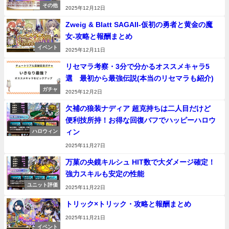
その他
2025年12月12日
Zweig & Blatt SAGAII-仮初の勇者と黄金の魔
女-攻略と報酬まとめ
イベント
2025年12月11日
リセマラ考察・3分で分かるオススメキャラ5
選 最初から最強伝説(本当のリセマラも紹介)
ガチャ
2025年12月2日
欠補の狼装ナディア 超克持ちは二人目だけど
便利技所持！お得な回復バフでハッピーハロウ
ィン
ハロウィン
2025年11月27日
万菓の央鏡キルシュ HIT数で大ダメージ確定！
強力スキルも安定の性能
ユニット評価
2025年11月22日
トリック×トリック・攻略と報酬まとめ
2025年11月21日
イベント