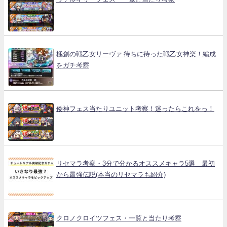
極創の戦乙女リーヴァ 待ちに待った戦乙女神楽！編成
をガチ考察
倭神フェス当たりユニット考察！迷ったらこれをっ！
リセマラ考察・3分で分かるオススメキャラ5選 最初
から最強伝説(本当のリセマラも紹介)
クロノクロイツフェス・一覧と当たり考察