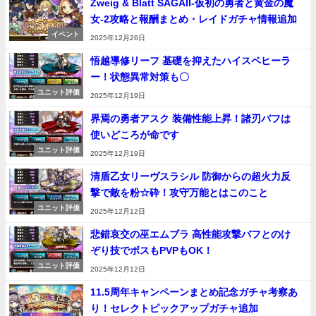
Zweig & Blatt SAGAII-仮初の勇者と黄金の魔
女-2攻略と報酬まとめ・レイドガチャ情報追加
イベント
2025年12月26日
悟越導修リーフ 基礎を抑えたハイスペヒーラ
ー！状態異常対策も〇
ユニット評価
2025年12月19日
界焉の勇者アスク 装備性能上昇！諸刃バフは
使いどころが命です
ユニット評価
2025年12月19日
清盾乙女リーヴスラシル 防御からの超火力反
撃で敵を粉☆砕！攻守万能とはこのこと
ユニット評価
2025年12月12日
悲錯哀交の巫エムブラ 高性能攻撃バフとのけ
ぞり技でボスもPVPもOK！
ユニット評価
2025年12月12日
11.5周年キャンペーンまとめ記念ガチャ考察あ
り！セレクトピックアップガチャ追加