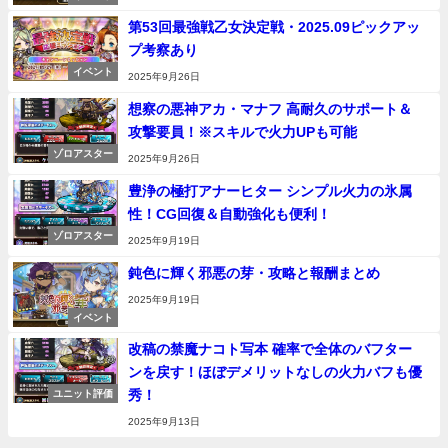
第53回最強戦乙女決定戦・2025.09ピックアッ
プ考察あり
イベント
2025年9月26日
想察の悪神アカ・マナフ 高耐久のサポート＆
攻撃要員！※スキルで火力UPも可能
ゾロアスター
2025年9月26日
豊浄の極打アナーヒター シンプル火力の氷属
性！CG回復＆自動強化も便利！
ゾロアスター
2025年9月19日
鈍色に輝く邪悪の芽・攻略と報酬まとめ
2025年9月19日
イベント
改稿の禁魔ナコト写本 確率で全体のバフター
ンを戻す！ほぼデメリットなしの火力バフも優
秀！
ユニット評価
2025年9月13日