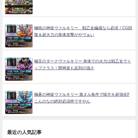
極暁の神徒ヴァルキリー 戦乙女編成なら必須！CG回
復＆超火力の単体攻撃がやヴぁい
極災のダークヴァルキリー 単体での火力は戦乙女でト
ップクラス！闇神楽も反則の強さ
極蒼の神徒ヴァルキリー 激ヌル条件で味方を超強化⁉
こんのなの絶対必須枠ですやん
最近の人気記事