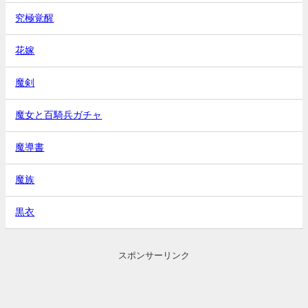
究極覚醒
花嫁
魔剣
魔女と百騎兵ガチャ
魔導書
魔族
黒衣
スポンサーリンク