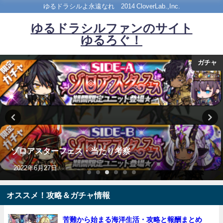
ゆるドラシルよ永遠なれ©2014 CloverLab.,Inc.
ゆるドラシルファンのサイト
ゆるろぐ！
ガチャ
クリスマスガチャ 評価＆当たりユニットは誰？チケッ
ト交換考察あり
2019年12月17日
オススメ！攻略＆ガチャ情報
苦難から始まる海洋生活・攻略と報酬まとめ