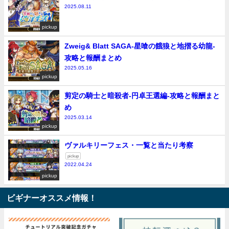
2025.08.11
pickup
Zweig& Blatt SAGA-星喰の餓狼と地摺る幼龍-
攻略と報酬まとめ
2025.05.16
pickup
剪定の騎士と暗殺者-円卓王選編-攻略と報酬まと
め
2025.03.14
pickup
ヴァルキリーフェス・一覧と当たり考察
pickup
2022.04.24
pickup
ビギナーオススメ情報！