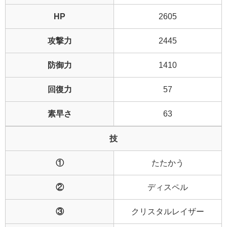
HP
2605
攻撃力
2445
防御力
1410
回復力
57
素早さ
63
技
①
たたかう
②
ディスペル
③
クリスタルレイザー