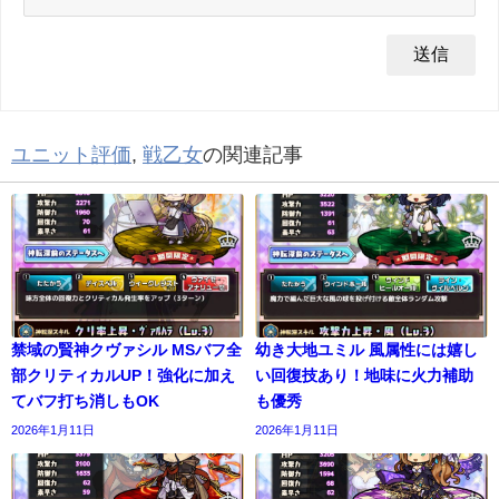
ユニット評価
,
戦乙女
の関連記事
禁域の賢神クヴァシル MSバフ全
幼き大地ユミル 風属性には嬉し
部クリティカルUP！強化に加え
い回復技あり！地味に火力補助
てバフ打ち消しもOK
も優秀
2026年1月11日
2026年1月11日