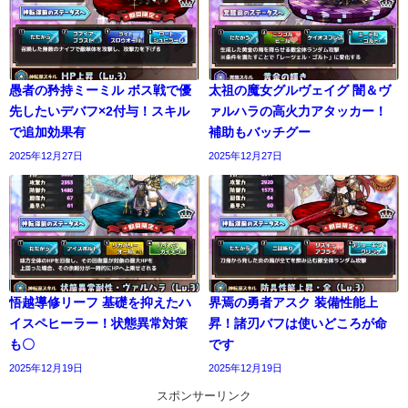
愚者の矜持ミーミル ボス戦で優
太祖の魔女グルヴェイグ 闇＆ヴ
先したいデバフ×2付与！スキル
ァルハラの高火力アタッカー！
で追加効果有
補助もバッチグー
2025年12月27日
2025年12月27日
悟越導修リーフ 基礎を抑えたハ
界焉の勇者アスク 装備性能上
イスペヒーラー！状態異常対策
昇！諸刃バフは使いどころが命
も〇
です
2025年12月19日
2025年12月19日
スポンサーリンク