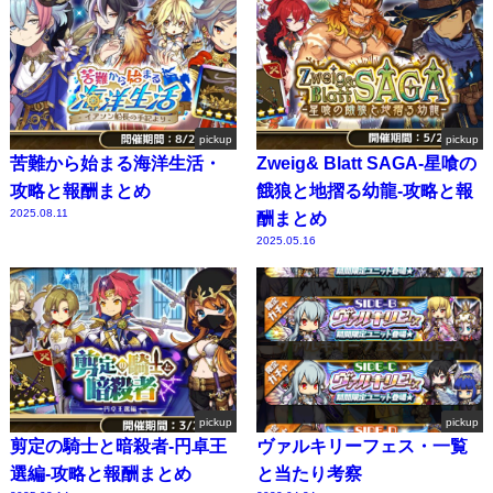
pickup
pickup
苦難から始まる海洋生活・
Zweig& Blatt SAGA-星喰の
攻略と報酬まとめ
餓狼と地摺る幼龍-攻略と報
2025.08.11
酬まとめ
2025.05.16
pickup
pickup
剪定の騎士と暗殺者-円卓王
ヴァルキリーフェス・一覧
選編-攻略と報酬まとめ
と当たり考察