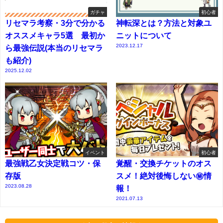
ガチャ
初心者
リセマラ考察・3分で分かる
神転深とは？方法と対象ユ
オススメキャラ5選 最初か
ニットについて
2023.12.17
ら最強伝説(本当のリセマラ
も紹介)
2025.12.02
イベント
初心者
最強戦乙女決定戦コツ・保
覚醒・交換チケットのオス
存版
スメ！絶対後悔しない㊙情
2023.08.28
報！
2021.07.13