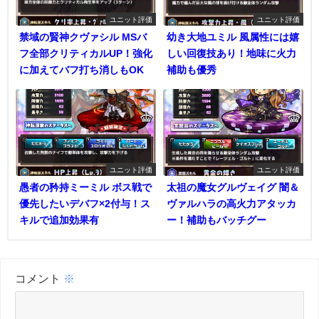
ユニット評価
ユニット評価
禁域の賢神クヴァシル MSバ
幼き大地ユミル 風属性には嬉
フ全部クリティカルUP！強化
しい回復技あり！地味に火力
に加えてバフ打ち消しもOK
補助も優秀
ユニット評価
ユニット評価
愚者の矜持ミーミル ボス戦で
太祖の魔女グルヴェイグ 闇＆
優先したいデバフ×2付与！ス
ヴァルハラの高火力アタッカ
キルで追加効果有
ー！補助もバッチグー
コメント
※