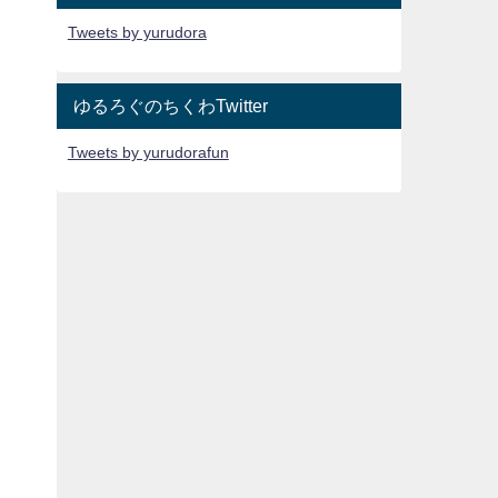
Tweets by yurudora
ゆるろぐのちくわTwitter
Tweets by yurudorafun