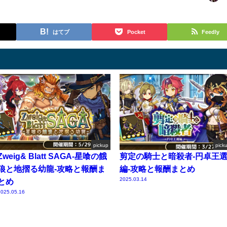
はてブ
Pocket
Feedly
pickup
pick
Zweig& Blatt SAGA-星喰の餓
剪定の騎士と暗殺者-円卓王
狼と地摺る幼龍-攻略と報酬ま
編-攻略と報酬まとめ
2025.03.14
とめ
025.05.16