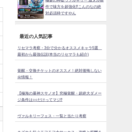
極蒼の神徒ヴァルキリー 激ヌル条
件で味方を超強化⁉こんのなの絶
対必須枠ですやん
最近の人気記事
リセマラ考察・3分で分かるオススメキャラ5選
最初から最強伝説(本当のリセマラも紹介)
覚醒・交換チケットのオススメ！絶対後悔しない
㊙情報！
【極海の暴神スサノオ】究極覚醒・超絶大ダメー
ジ条件は○○だけってマジ⁉
ヴァルキリーフェス・一覧と当たり考察