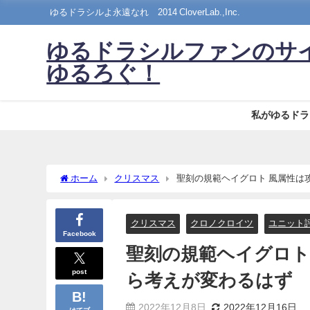
ゆるドラシルよ永遠なれ©2014 CloverLab.,Inc.
ゆるドラシルファンのサ
ゆるろぐ！
私がゆるドラ
ホーム
クリスマス
聖刻の規範ヘイグロト 風属性は
クリスマス
クロノクロイツ
ユニット
Facebook
聖刻の規範ヘイグロト
post
ら考えが変わるはず
2022年12月8日
2022年12月16日
はてブ