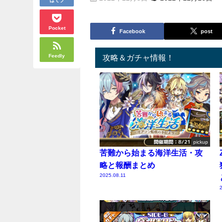
Pocket
Facebook
post
Feedly
攻略＆ガチャ情報！
pickup
苦難から始まる海洋生活・攻
略と報酬まとめ
2025.08.11
2