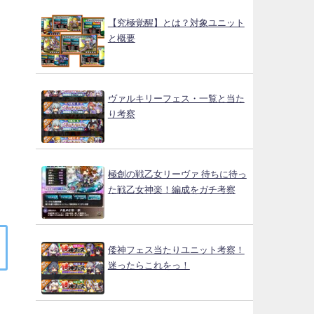
【究極覚醒】とは？対象ユニット
と概要
ヴァルキリーフェス・一覧と当た
り考察
極創の戦乙女リーヴァ 待ちに待っ
た戦乙女神楽！編成をガチ考察
倭神フェス当たりユニット考察！
迷ったらこれをっ！