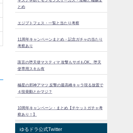
キズナを紡ぐモフモフ大サーカス・攻略と報酬ま
とめ
エジプトフェス・一覧と当たり考察
11周年キャンペーンまとめ・記念ガチャの当たり
考察あり
誑言の堕天使マスティマ 攻撃もサポもOK。堕天
使専用スキル有
極星の邪神アマツ 反撃の最高峰キャラ現る放置で
４技発動とかマジ？
10周年キャンペーン・まとめ【チケットガチャ考
察あり！】
ゆるドラ公式Twitter