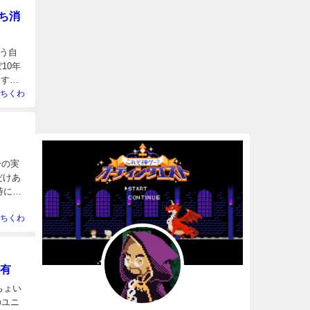
ち消
言う自
10年
ます。
ちくわ
ーの実
だけあ
特に攻
ちくわ
果有
ちょい
のユニ