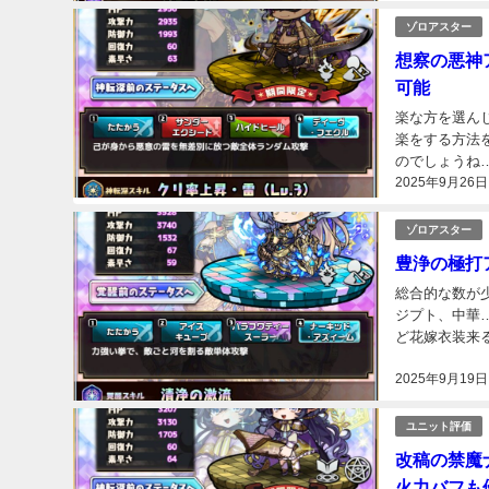
ゾロアスター
想察の悪神
可能
楽な方を選ん
楽をする方法
のでしょうね
2025年9月26日
並み平均と言っ
ゾロアスター
豊浄の極打
総合的な数が
ジプト、中華
ど花嫁衣装来
全体でもトップ
2025年9月19日
ユニット評価
改稿の禁魔
火力バフも