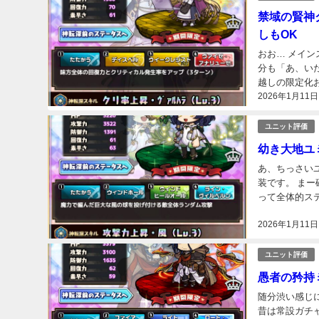
禁域の賢神
しもOK
おお… メイ
分も「あ、いた
越しの限定化
2026年1月11日
コマンド構成か
ユニット評価
幼き大地ユ
あ、ちっさい
装です。 まー
って全体的ス
撃力が高め ア
2026年1月11日
ユニット評価
愚者の矜持
随分渋い感じ
昔は常設ガチ