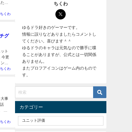
れたス
ちくわ
ちくわ
ゆるドラ好きのゲーマーです。
情報に誤りなどありましたらコメントし
チグ
てください。喜びます＾＾
ゆるドラのキャラは元気なので勝手に喋
ニット
ることがありますが、公式とは一切関係
 今更
ありません。
イン
またプロフアイコンはゲーム内のもので
ちくわ
す。
る大事
い話
カテゴリー
。 ブ
ちくわ