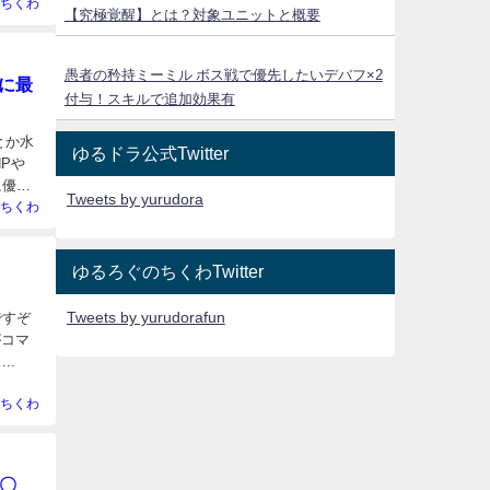
ちくわ
【究極覚醒】とは？対象ユニットと概要
愚者の矜持ミーミル ボス戦で優先したいデバフ×2
に最
付与！スキルで追加効果有
とか水
ゆるドラ公式Twitter
Pや
に優秀
Tweets by yurudora
ちくわ
ゆるろぐのちくわTwitter
Tweets by yurudorafun
ですぞ
がコマ
..
ちくわ
〇