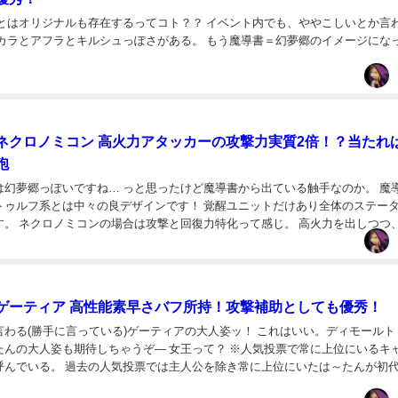
ことはオリジナルも存在するってコト？？ イベント内でも、ややこしいとか言
 カラとアフラとキルシュっぽさがある。 もう魔導書＝幻夢郷のイメージにな
ネクロノミコン 高火力アタッカーの攻撃力実質2倍！？当たれ
砲
は幻夢郷っぽいですね… っと思ったけど魔導書から出ている触手なのか。 魔
トゥルフ系とは中々の良デザインです！ 覚醒ユニットだけあり全体のステー
す。 ネクロノミコンの場合は攻撃と回復力特化って感じ。 高火力を出しつつ
ドのサイクルが早くHPの管理も容易です...
ゲーティア 高性能素早さバフ所持！攻撃補助としても優秀！
わる(勝手に言っている)ゲーティアの大人姿ッ！ これはいい。ディモールト
たんの大人姿も期待しちゃうぞ― 女王って？ ※人気投票で常に上位にいるキ
呼んでいる。 過去の人気投票では主人公を除き常に上位にいたは～たんが初
アは二代目と言えるほどの圧倒的な人気。...