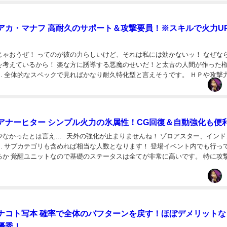
アカ・マナフ 高耐久のサポート＆攻撃要員！※スキルで火力U
じゃおうぜ！ ってのが彼の力らしいけど、それは私には効かないッ！ なぜな
を考えているから！ 楽な方に誘導する悪魔のせいだ！と太古の人間が作った
… 全体的なスペックで見ればかなり耐久特化型と言えそうです。 ＨＰや攻撃
た感じですね。 防御力が非常に高いのが...
アナーヒター シンプル火力の氷属性！CG回復＆自動強化も便
少なかったとは言え… 天外の強化が止まりませんね！ ゾロアスター、インド
… サブカテゴリも含めれば相当な人数となります！ 登場イベント内でも行っ
るか 覚醒ユニットなので基礎のステータスは全てが非常に高いです。 特に攻
クラスと言って良いでしょう。 ※2...
ナコト写本 確率で全体のバフターンを戻す！ほぼデメリットな
優秀！