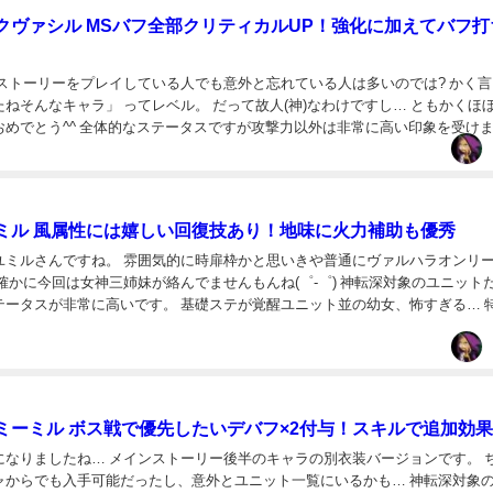
クヴァシル MSバフ全部クリティカルUP！強化に加えてバフ打
ンストーリーをプレイしている人でも意外と忘れている人は多いのでは? かく
ねそんなキャラ」 ってレベル。 だって故人(神)なわけですし… ともかくほぼ
おめでとう^^ 全体的なステータスですが攻撃力以外は非常に高い印象を受け
らも、なんとなく想像できる通...
ミル 風属性には嬉しい回復技あり！地味に火力補助も優秀
ユミルさんですね。 雰囲気的に時扉枠かと思いきや普通にヴァルハラオンリ
確かに今回は女神三姉妹が絡んでませんもんね(゜-゜) 神転深対象のユニット
テータスが非常に高いです。 基礎ステが覚醒ユニット並の幼女、怖すぎる… 
タッカーとしては申し分ない性能と言...
ミーミル ボス戦で優先したいデバフ×2付与！スキルで追加効
になりましたね… メインストーリー後半のキャラの別衣装バージョンです。 
ャからでも入手可能だったし、意外とユニット一覧にいるかも… 神転深対象