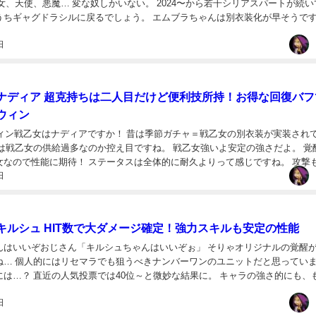
女、天使、悪魔… 変な奴しかいない。 2024〜から若干シリアスパートが続い
うちギャグドラシルに戻るでしょう。 エムブラちゃんは別衣装化が早そうで
日
ナディア 超克持ちは二人目だけど便利技所持！お得な回復バフ
ウィン
ロウィン戦乙女はナディアですか！ 昔は季節ガチャ＝戦乙女の別衣装が実装され
頃は戦乙女の供給過多なのか控え目ですね。 戦乙女強いよ安定の強さだよ。 覚
女なので性能に期待！ ステータスは全体的に耐久よりって感じですね。 攻撃
日
すがHPが多く防御力も平均クラス...
キルシュ HIT数で大ダメージ確定！強力スキルも安定の性能
んはいいぞおじさん「キルシュちゃんはいいぞぉ」 そりゃオリジナルの覚醒
ね… 個人的にはリセマラでも狙うべきナンバーワンのユニットだと思ってい
には…？ 直近の人気投票では40位～と微妙な結果に。 キャラの強さ的にも、
くないのでは！？ インフレも落ち着い...
日