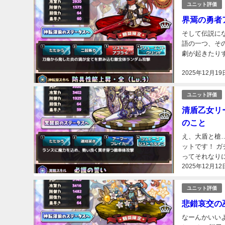
ユニット評価
界焉の勇者
そして伝説に
語の一つ、そ
劇が起きたりす
すぎるんだよね
2025年12月19
ユニット評価
清盾乙女リ
のこと
え、大盾と槍
ットです！ 
ってそれなり
2025年12月12
使っても強いの
ユニット評価
悲錯哀交の
なーんかいい