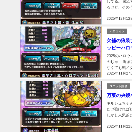
してる。 戦乙
るけど、その
ね。...
2025年12月12
ハロウィン
欠補の狼装
ッピーハロ
2025のハ
のじゃ… 近
なくても戦乙
2025年11月27
では高い部類で
ユニット評価
万菓の央鏡
キルシュちゃ
だけ強ければ
しかし人気的
上位でもおかし
2025年11月22