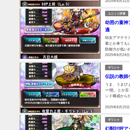
2025年8月31日
ユニット評価
幼照の童神
適
幼女アマテラ
着とか来ても
防御力が低い
2025年8月24日
です。 リーダ
ギリシャ
伝説の教師
うま、うまぴょ
ー!怒」とか言
ンド構成から分
2025年8月15日
ギリシャ
幻獣討狩ア