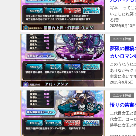
写本… って
いましたね笑
る(昔...
2025年9月13日
ユニット評価
夢限の極稿
カいロマン
このうねうね
ありながらク
非常に高いで
2025年9月5日
回復力でコマン
ユニット評価
悟りの禁書
二代目女王と言
代女王、は～
勝手に女王と
王。 ゲーティ