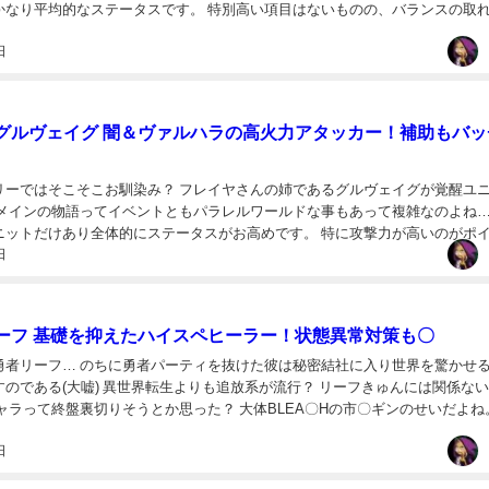
かなり平均的なステータスです。 特別高い項目はないものの、バランスの取
ンド構成から、やや攻撃が得意なアタッカー...
日
グルヴェイグ 闇＆ヴァルハラの高火力アタッカー！補助もバッ
リーではそこそこお馴染み？ フレイヤさんの姉であるグルヴェイグが覚醒ユ
 メインの物語ってイベントともパラレルワールドな事もあって複雑なのよね…
ニットだけあり全体的にステータスがお高めです。 特に攻撃力が高いのがポ
日
御力は平均クラスって感じですねぇ 通常...
ーフ 基礎を抑えたハイスペヒーラー！状態異常対策も〇
勇者リーフ… のちに勇者パーティを抜けた彼は秘密結社に入り世界を驚かせ
のである(大嘘) 異世界転生よりも追放系が流行？ リーフきゅんには関係な
ャラって終盤裏切りそうとか思った？ 大体BLEA〇Hの市〇ギンのせいだよね
でもない風評被害だ…」 神転深の後...
日