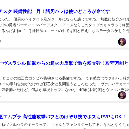
アスク 装備性能上昇！諸刃バフは使いどころが命です
なった… 優男のヘイグロト君がクールになった感じですね。 無数に枝分かれ
の中の勇者パーティメンバーアスク… アニメならこのタイプのキャラって終
るんだよね(゜-゜) 神転深ユニットの中では割と控え目なステータスかも？ 
。 極論彼の場合はアタッカーの側面...
日
ーヴスラシル 防御からの超火力反撃で敵を粉☆砕！攻守万能と
… どこかの戦乙女コンビを彷彿させる装備ですね。 でも彼女はヴァルハラ枠
ガチャの事前告知がなければ戦乙女と見間違うところだった… ヴァルハラカテ
に強者揃いだけど、何故か環境トップになれない印象(本音) 割とヴァルハラ以
日
でバランス調整なのかな？ 覚醒ユニッ...
巫エムブラ 高性能攻撃バフとのけぞり技でボスもPVPもOK！
よねヴァルハラのキャラって。 ちゃんとファンタジーしてる。なんとなくち