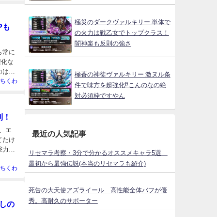
極災のダークヴァルキリー 単体で
Pも
の火力は戦乙女でトップクラス！
闇神楽も反則の強さ
ら常に
権化な
力は軒
極蒼の神徒ヴァルキリー 激ヌル条
ちくわ
件で味方を超強化⁉こんのなの絶
対必須枠ですやん
利！
、エ
最近の人気記事
てたけ
撃力は
リセマラ考察・3分で分かるオススメキャラ5選
最初から最強伝説(本当のリセマラも紹介)
ちくわ
死告の大天使アズライール 高性能全体バフが優
秀。高耐久のサポーター
しの