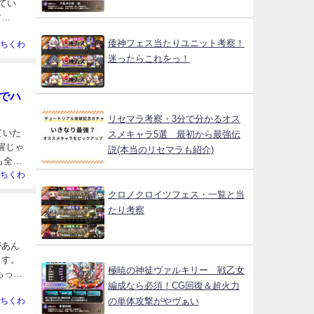
てい
す
倭神フェス当たりユニット考察！
ちくわ
迷ったらこれをっ！
でハ
リセマラ考察・3分で分かるオス
ていた
スメキャラ5選 最初から最強伝
醒じゃ
説(本当のリセマラも紹介)
も全体
ちくわ
クロノクロイツフェス・一覧と当
たり考察
があん
ます。
極暁の神徒ヴァルキリー 戦乙女
もっと
編成なら必須！CG回復＆超火力
の単体攻撃がやヴぁい
ちくわ