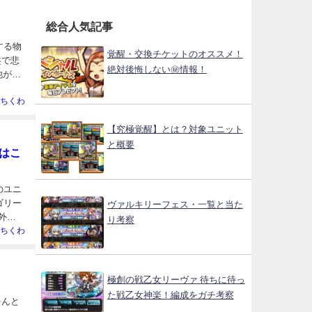
総合人気記事
する物
覚醒・交換チケットのオススメ！
盤で悲
絶対後悔しない㊙情報！
他が強
ちくわ
【究極覚醒】とは？対象ユニット
と概要
はこ
のユニ
ゴリー
ヴァルキリーフェス・一覧と当た
外で
り考察
ちくわ
極創の戦乙女リーヴァ 待ちに待っ
た戦乙女神楽！編成をガチ考察
ゃんと