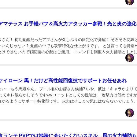
アマテラス お手軽バフ＆高火力アタッカー参戦！光と炎の強化
スさん！ 初期覚醒だったアマさんが久しぶりの限定化で覚醒！ そろそろ花嫁
いいんじゃない？ 覚醒の中でも攻撃特化な仕上がりです。 とは言っても特別H
わけではないので戦闘面の心配はご無用。 コマンドも回復＆火力補助と中々
ースキルは炎属性の素早さ、さらに時の扉...
ケイローン 馬！だけど高性能回復技でサポートお任せあれ
い… もう馬娘やん。 プニル君のお嫁さん候補? いや、彼は「キャラかぶり
ってキレ散らかしそうですww ユニットとしての性能は… 攻撃力は低めです
かるようにサポート特化型です。 火力はそこまで気にはならないでしょう。.
タランテ PVPでは地味に会いたくないスキル…風の火力補助も