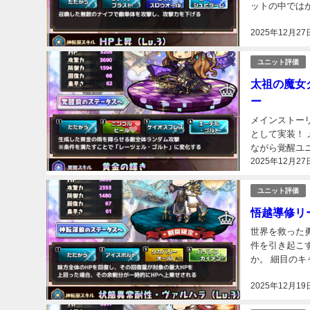
ットの中では
ペック。 コマ
2025年12月27
ユニット評価
太祖の魔女
ー
メインストー
として実装！
ながら覚醒ユ
2025年12月27
ト。 HPや防
ユニット評価
悟越導修リ
世界を救った
件を引き起こす
か。 細目のキ
ロンテス「とん
2025年12月19