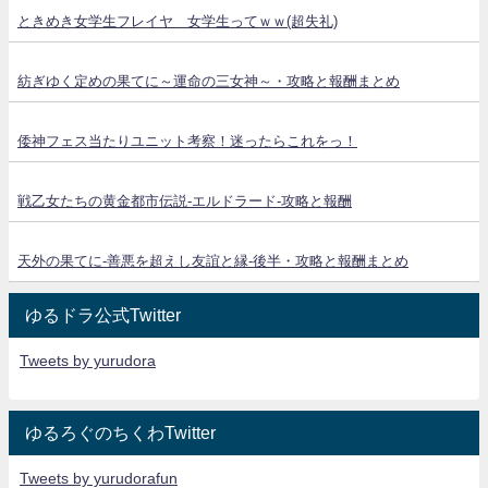
ときめき女学生フレイヤ 女学生ってｗｗ(超失礼)
紡ぎゆく定めの果てに～運命の三女神～・攻略と報酬まとめ
倭神フェス当たりユニット考察！迷ったらこれをっ！
戦乙女たちの黄金都市伝説‐エルドラード‐攻略と報酬
天外の果てに-善悪を超えし友誼と縁-後半・攻略と報酬まとめ
ゆるドラ公式Twitter
Tweets by yurudora
ゆるろぐのちくわTwitter
Tweets by yurudorafun