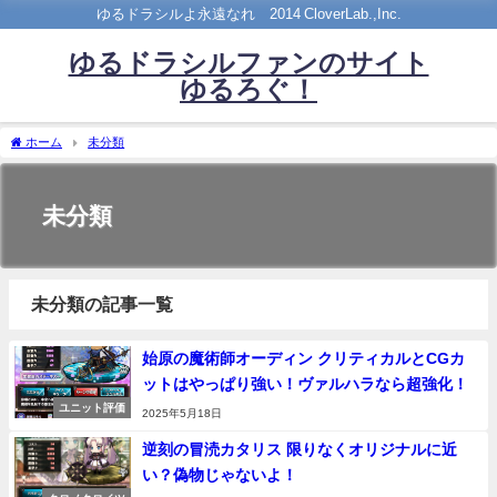
ゆるドラシルよ永遠なれ©2014 CloverLab.,Inc.
ゆるドラシルファンのサイト
ゆるろぐ！
ホーム
未分類
未分類
未分類の記事一覧
始原の魔術師オーディン クリティカルとCGカ
ットはやっぱり強い！ヴァルハラなら超強化！
ユニット評価
2025年5月18日
逆刻の冒涜カタリス 限りなくオリジナルに近
い？偽物じゃないよ！