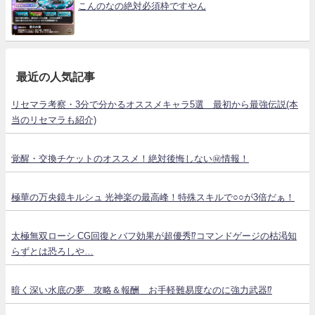
こんのなの絶対必須枠ですやん
最近の人気記事
リセマラ考察・3分で分かるオススメキャラ5選 最初から最強伝説(本
当のリセマラも紹介)
覚醒・交換チケットのオススメ！絶対後悔しない㊙情報！
極華の万央鏡キルシュ 光神楽の最高峰！特殊スキルで○○が3倍だぁ！
太極無双ローシ CG回復とバフ効果が超優秀⁉コマンドゲージの枯渇知
らずとは恐ろしや…
暗く深い水底の夢 攻略＆報酬 お手軽難易度なのに強力武器⁉