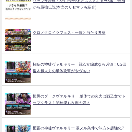
リセマラ考察・3分で分かるオススメキャラ5選 最初
から最強伝説(本当のリセマラも紹介)
クロノクロイツフェス・一覧と当たり考察
極暁の神徒ヴァルキリー 戦乙女編成なら必須！CG回
復＆超火力の単体攻撃がやヴぁい
極災のダークヴァルキリー 単体での火力は戦乙女でト
ップクラス！闇神楽も反則の強さ
極蒼の神徒ヴァルキリー 激ヌル条件で味方を超強化⁉