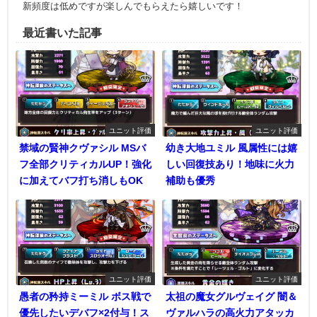
新頻度は低めですが楽しんでもらえたら嬉しいです！
最近書いた記事
ユニット評価
ユニット評価
禁域の賢神クヴァシル MSバ
幼き大地ユミル 風属性には嬉
フ全部クリティカルUP！強化
しい回復技あり！地味に火力
に加えてバフ打ち消しもOK
補助も優秀
ユニット評価
ユニット評価
愚者の矜持ミーミル ボス戦で
太祖の魔女グルヴェイグ 闇＆
優先したいデバフ×2付与！ス
ヴァルハラの高火力アタッカ