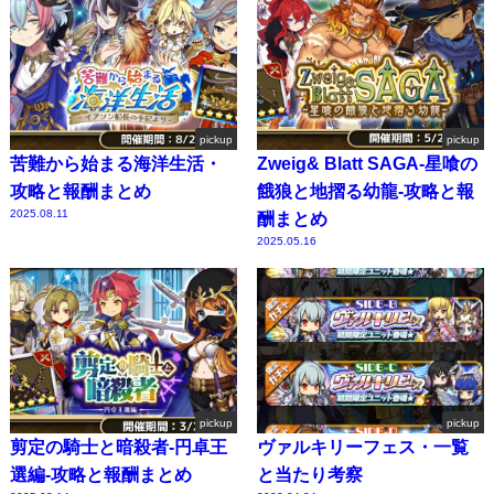
pickup
pickup
苦難から始まる海洋生活・
Zweig& Blatt SAGA-星喰の
攻略と報酬まとめ
餓狼と地摺る幼龍-攻略と報
2025.08.11
酬まとめ
2025.05.16
pickup
pickup
剪定の騎士と暗殺者-円卓王
ヴァルキリーフェス・一覧
選編-攻略と報酬まとめ
と当たり考察