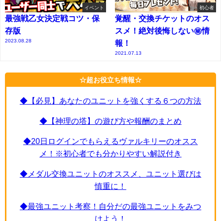
イベント
初心者
最強戦乙女決定戦コツ・保
覚醒・交換チケットのオス
存版
スメ！絶対後悔しない㊙情
2023.08.28
報！
2021.07.13
☆超お役立ち情報☆
◆【必見】あなたのユニットを強くする６つの方法
◆【神理の塔】の遊び方や報酬のまとめ
◆20日ログインでもらえるヴァルキリーのオスス
メ！※初心者でも分かりやすい解説付き
◆メダル交換ユニットのオススメ、ユニット選びは
慎重に！
◆最強ユニット考察！自分だの最強ユニットをみつ
けよう！