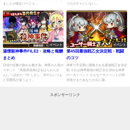
ましたが限定バージョ...
ツのガチャにいない...
イベント
イベント
湯煙殺神事件FILE2・攻略と報酬
第45回最強戦乙女決定戦・戦闘
まとめ
のコツ
日頃の任務の疲れを癒す為、神界の人気の
神界で不定期に開催される最強戦乙女決定
スポット 『馬留原温泉(ばるはらおんせ
戦 それは神界最強の戦乙女を決める神界
ん)』へ訪れた一行 しかし、何やらいつも
の一大イベント そんなー大イベントの招
と雰囲気が違うよう...
待状がまたあなたの元に届...
スポンサーリンク