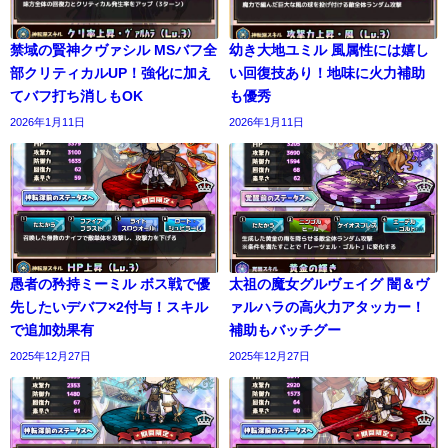
禁域の賢神クヴァシル MSバフ全
幼き大地ユミル 風属性には嬉し
部クリティカルUP！強化に加え
い回復技あり！地味に火力補助
てバフ打ち消しもOK
も優秀
2026年1月11日
2026年1月11日
愚者の矜持ミーミル ボス戦で優
太祖の魔女グルヴェイグ 闇＆ヴ
先したいデバフ×2付与！スキル
ァルハラの高火力アタッカー！
で追加効果有
補助もバッチグー
2025年12月27日
2025年12月27日