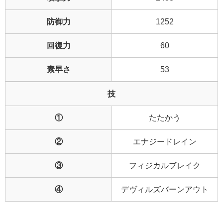
防御力
1252
回復力
60
素早さ
53
技
①
たたかう
②
エナジードレイン
③
フィジカルブレイク
④
デヴィルズバーンアウト