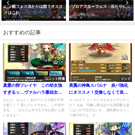
ゾロアスターフェス・当たり考察
クロノクロイツフェス・一覧と当
たり考察
2022年6月27日
2022年5月17日
おすすめの記事
ユニット評価
インド
真愛の卵フレイヤ この幼女強
美翼の神鳥スパルナ 炎パ強化
すぎるッ…ヴァルハラ最凶女神
にオススメ！交換しなくて良い
の本気
場合は…
なんと、なんと！ あのフレイヤ様が子供
スパルナ？ インドにそんなキャラいたっ
の姿に！？ 若いフレイヤさん。 いや若す
け？ まあ、印象に残るほど出演回数も多
ぎる。 … もちろん今でも十分お若いと思
くないので仕方ないか… 個性豊かなイン
いますよ＾...
ド神の中でも、そ...