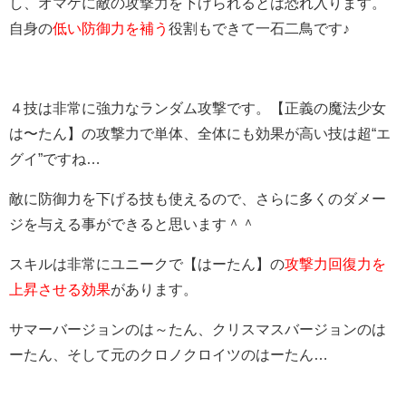
し、オマケに敵の攻撃力を下げられるとは恐れ入ります。
自身の
低い防御力を補う
役割もできて一石二鳥です♪
４技は非常に強力なランダム攻撃です。【正義の魔法少女
は〜たん】の攻撃力で単体、全体にも効果が高い技は超“エ
グイ”ですね…
敵に防御力を下げる技も使えるので、さらに多くのダメー
ジを与える事ができると思います＾＾
スキルは非常にユニークで【はーたん】の
攻撃力回復力を
上昇させる効果
があります。
サマーバージョンのは～たん、クリスマスバージョンのは
ーたん、そして元のクロノクロイツのはーたん…