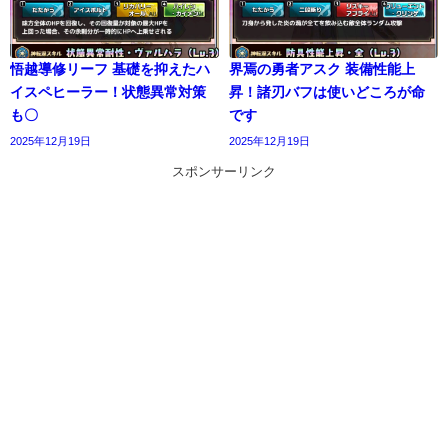
悟越導修リーフ 基礎を抑えたハ
界焉の勇者アスク 装備性能上
イスペヒーラー！状態異常対策
昇！諸刃バフは使いどころが命
も〇
です
2025年12月19日
2025年12月19日
スポンサーリンク