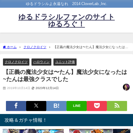
ゆるドラシルよ永遠なれ©2014 CloverLab.,Inc.
ゆるドラシルファンのサイト
ゆるろぐ！
ホーム
クロノクロイツ
【正義の魔法少女は〜たん】魔法少女になったは~
たんは最強クラスでした
クロノクロイツ
ハロウィン
ユニット評価
【正義の魔法少女は〜たん】魔法少女になったは
~たんは最強クラスでした
2019年10月14日
2023年12月14日
LINE
攻略＆ガチャ情報！