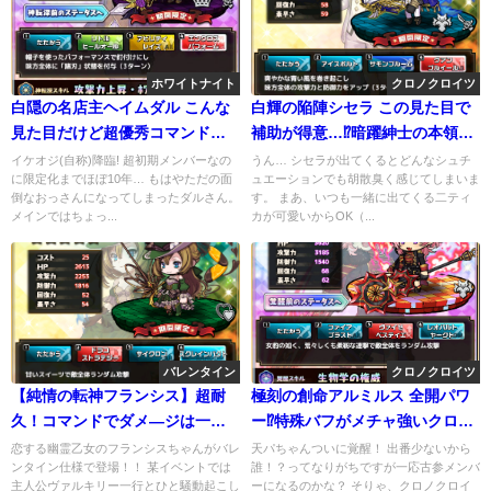
ホワイトナイト
クロノクロイツ
白隠の名店主ヘイムダル こんな
白輝の陥陣シセラ この見た目で
見た目だけど超優秀コマンド多
補助が得意…⁉暗躍紳士の本領発
数所持！専用スキルもいい感じ
揮
イケオジ(自称)降臨! 超初期メンバーなの
うん… シセラが出てくるとどんなシュチ
に限定化までほぼ10年… もはやただの面
ュエーションでも胡散臭く感じてしまいま
倒なおっさんになってしまったダルさん。
す。 まあ、いつも一緒に出てくる二ティ
メインではちょっ...
カが可愛いからOK（...
バレンタイン
クロノクロイツ
【純情の転神フランシス】超耐
極刻の創命アルミルス 全開パワ
久！コマンドでダメ―ジは一桁
ー⁉特殊バフがメチャ強いクロイ
に？
ツアタッカー参戦！
恋する幽霊乙女のフランシスちゃんがバレ
天パちゃんついに覚醒！ 出番少ないから
ンタイン仕様で登場！！ 某イベントでは
誰！？ってなりがちですが一応古参メンバ
主人公ヴァルキリー一行とひと騒動起こし
ーになるのかな？ そりゃ、クロノクロイ