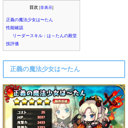
目次
[
非表示
]
正義の魔法少女は〜たん
性能確認
リーダースキル：は～たんの殿堂
技評価
正義の魔法少女は〜たん