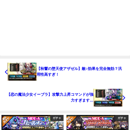
【秋饗の堕天使アザゼル】敵○効果を完全無効？汎
用性高すぎ！
【恋の魔法少女イーブラ】攻撃力上昇コマンドが強
力すぎます…
ガチャ
ガチャ