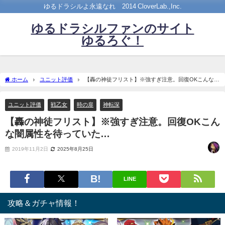
ゆるドラシルよ永遠なれ©2014 CloverLab.,Inc.
ゆるドラシルファンのサイト
ゆるろぐ！
ホーム
ユニット評価
【轟の神徒フリスト】※強すぎ注意。回復OKこんな闇
属性を待っていた…
ユニット評価
戦乙女
時の扉
神転深
【轟の神徒フリスト】※強すぎ注意。回復OKこん
な闇属性を待っていた…
2019年11月2日
2025年8月25日
LINE
攻略＆ガチャ情報！