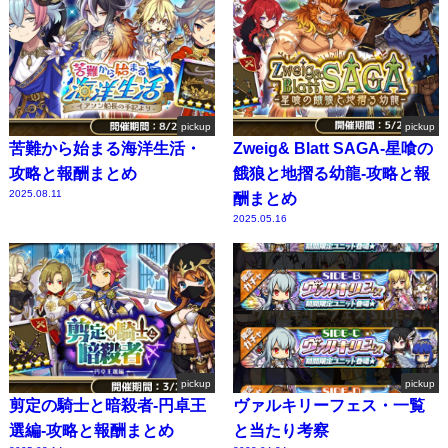
pickup
pickup
苦難から始まる海洋生活・
Zweig& Blatt SAGA-星喰の
攻略と報酬まとめ
餓狼と地摺る幼龍-攻略と報
2025.08.11
酬まとめ
2025.05.16
pickup
pickup
剪定の騎士と暗殺者-円卓王
ヴァルキリーフェス・一覧
選編-攻略と報酬まとめ
と当たり考察