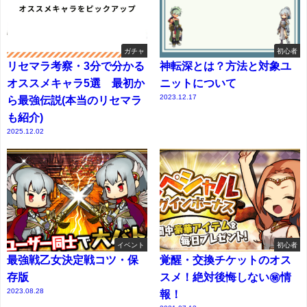
ガチャ
初心者
リセマラ考察・3分で分かる
神転深とは？方法と対象ユ
オススメキャラ5選 最初か
ニットについて
2023.12.17
ら最強伝説(本当のリセマラ
も紹介)
2025.12.02
イベント
初心者
最強戦乙女決定戦コツ・保
覚醒・交換チケットのオス
存版
スメ！絶対後悔しない㊙情
2023.08.28
報！