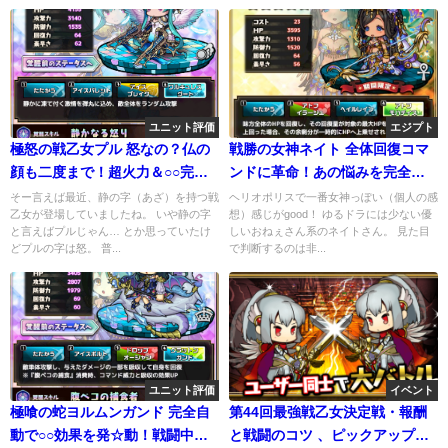
ユニット評価
エジプト
極怒の戦乙女プル 怒なの？仏の
戦勝の女神ネイト 全体回復コマ
顔も二度まで！超火力＆○○完全
ンドに革命！あの悩みを完全解
無効
決⁉
そー言えば最近、静の字（あざ）を持つ戦
ヘリオポリスで一番女神っぽい（個人の感
乙女が登場していましたね。 いや静の字
想）感じがgood！ ゆるドラには少ない優
と言えばプルじゃん… とか思っていたけ
しいおねぇさん系のネイトさん。 見た目
どプルの字は怒。 普...
で判断するのは非...
ユニット評価
イベント
極喰の蛇ヨルムンガンド 完全自
第44回最強戦乙女決定戦・報酬
動で○○効果を発☆動！戦闘中で
と戦闘のコツ 、ピックアップガ