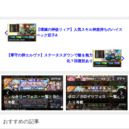
【壊滅の神徒リィア】人気スキル神楽持ちのハイス
ペック双子A
【軍守の卵エルヴァ】ステータスダウンで敵を無力
化？回復技あり
pickup
ガチャ
ヴァルキリーフェス・一覧と当た
クロノクロイツフェス・一覧と当
り考察
たり考察
2022年4月24日
2022年5月17日
おすすめの記事