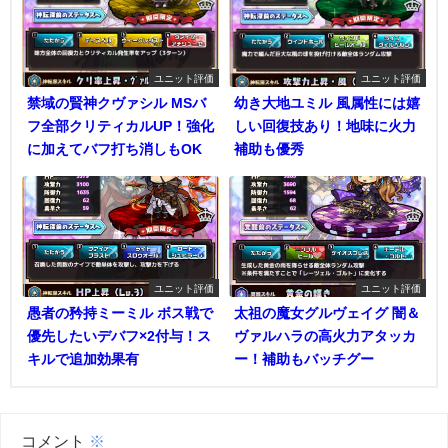
ユニット評価
ユニット評価
禁域の賢神クヴァシル MSバ
幼き大地ユミル 風属性には嬉
フ全部クリティカルUP！強化
しい回復技あり！地味に火力
に加えてバフ打ち消しもOK
補助も優秀
ユニット評価
ユニット評価
愚者の矜持ミーミル ボス戦で
太祖の魔女グルヴェイグ 闇＆
優先したいデバフ×2付与！ス
ヴァルハラの高火力アタッカ
キルで追加効果有
ー！補助もバッチグー
コメント
※