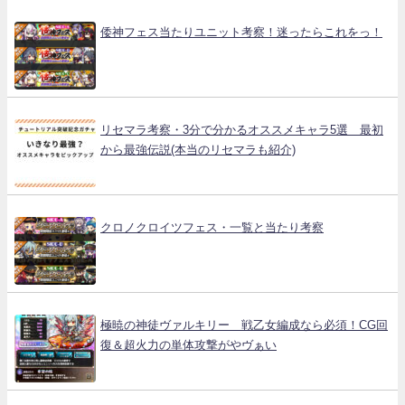
倭神フェス当たりユニット考察！迷ったらこれをっ！
リセマラ考察・3分で分かるオススメキャラ5選 最初
から最強伝説(本当のリセマラも紹介)
クロノクロイツフェス・一覧と当たり考察
極暁の神徒ヴァルキリー 戦乙女編成なら必須！CG回
復＆超火力の単体攻撃がやヴぁい