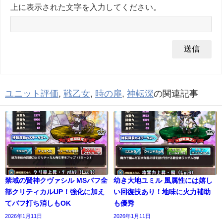
上に表示された文字を入力してください。
ユニット評価
,
戦乙女
,
時の扉
,
神転深
の関連記事
禁域の賢神クヴァシル MSバフ全
幼き大地ユミル 風属性には嬉し
部クリティカルUP！強化に加え
い回復技あり！地味に火力補助
てバフ打ち消しもOK
も優秀
2026年1月11日
2026年1月11日