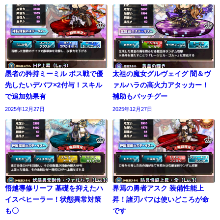
愚者の矜持ミーミル ボス戦で優
太祖の魔女グルヴェイグ 闇＆ヴ
先したいデバフ×2付与！スキル
ァルハラの高火力アタッカー！
で追加効果有
補助もバッチグー
2025年12月27日
2025年12月27日
悟越導修リーフ 基礎を抑えたハ
界焉の勇者アスク 装備性能上
イスペヒーラー！状態異常対策
昇！諸刃バフは使いどころが命
も〇
です