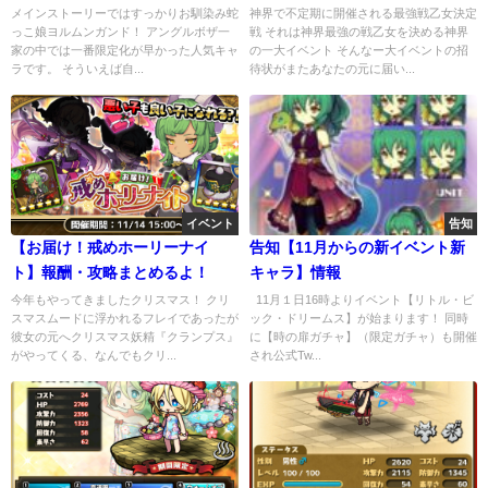
も、うまうま…
チャ考察
メインストーリーではすっかりお馴染み蛇
神界で不定期に開催される最強戦乙女決定
っこ娘ヨルムンガンド！ アングルボザ一
戦 それは神界最強の戦乙女を決める神界
家の中では一番限定化が早かった人気キャ
の一大イベント そんなー大イベントの招
ラです。 そういえば自...
待状がまたあなたの元に届い...
イベント
告知
【お届け！戒めホーリーナイ
告知【11月からの新イベント新
ト】報酬・攻略まとめるよ！
キャラ】情報
今年もやってきましたクリスマス！ クリ
11月１日16時よりイベント【リトル・ビ
スマスムードに浮かれるフレイであったが
ック・ドリームス】が始まります！ 同時
彼女の元へクリスマス妖精『クランプス』
に【時の扉ガチャ】（限定ガチャ）も開催
がやってくる、なんでもクリ...
され公式Tw...