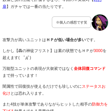
扉
】ガチャでは一番の当たりです。
※個人の感想です笑
攻撃力が高いユニットは
ＨＰが低い場合が多い
です。
しかし【轟の神徒フリスト】は素の状態でもＨＰが
3000
を
超えます( ﾟдﾟ)
万能型ユニットの表現が大袈裟ではなく
全体回復コマンド
まで持っています！
闇属性で回復技が使えるだけでも珍しいのに
ステータスお
化け
とは恐れ入ります。
また4技が単体攻撃でありながらヒットした相手の
防御力を
下げる
効果まである豪華仕様。