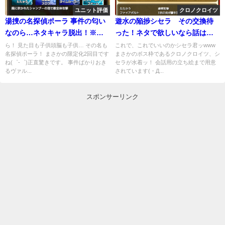
ユニット評価
クロノクロイツ
湯捜の名探偵ポーラ 事件の匂い
遊水の陥捗シセラ その交換待
なのら…ネタキャラ脱出！※強
った！ネタで欲しいなら話は別
スキルあり
だぞ！
ら！ 見た目も子供頭脳も子供… その名も
これで、これでいいのかシセラ君ッwww
名探偵ポーラ！ まさかの限定化2回目です
まさかのボス枠であるクロノクロイツ、シ
ね(゜-゜)正直驚きです。 事件ばかりおき
セラが水着ッ！ 会話用の立ち絵まで用意
るヴァル...
されています(・Д...
スポンサーリンク