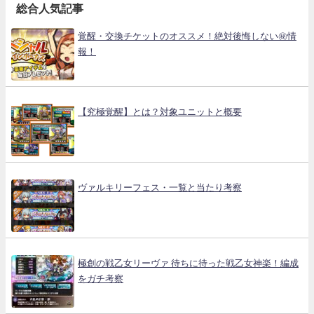
総合人気記事
覚醒・交換チケットのオススメ！絶対後悔しない㊙情
報！
【究極覚醒】とは？対象ユニットと概要
ヴァルキリーフェス・一覧と当たり考察
極創の戦乙女リーヴァ 待ちに待った戦乙女神楽！編成
をガチ考察