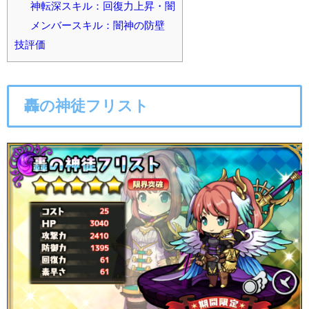
神転深スキル：回復力上昇・闇
メンバースキル：闇神の防壁
技評価
轟の神徒フリスト