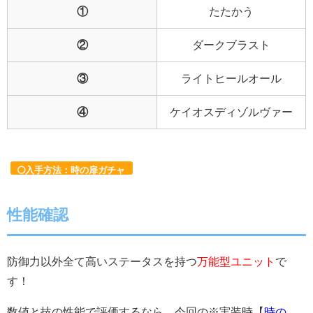
①
たたかう
②
ダークブラスト
③
ライトヒールオール
④
ケイオスディゾルヴァー
入手方法：時の扉ガチャ
性能確認
防御力以外全て高いステータスを持つ
万能型ユニット
で
す！
数値と技の性能で評価するなら、今回の※実装時【
時の