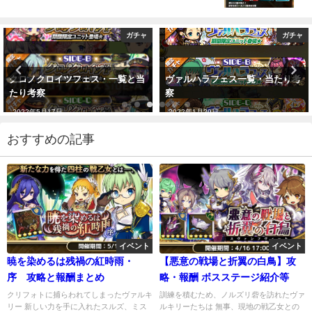
ガチャ
ガチャ
クロノクロイツフェス・一覧と当
ヴァルハラフェス一覧・当たり考
たり考察
察
2022年5月17日
2022年1月29日
おすすめの記事
イベント
イベント
暁を染めるは残禍の紅時雨・
【悪意の戦場と折翼の白鳥】攻
序 攻略と報酬まとめ
略・報酬 ボスステージ紹介等
クリフォトに捕らわれてしまったヴァルキ
訓練を積むため、ノルズリ砦を訪れたヴァ
リー 新しい力を手に入れたスルズ、ミス
ルキリーたちは 無事、現地の戦乙女との