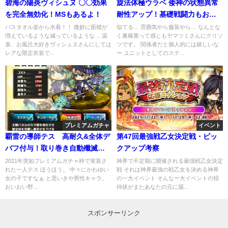
碧海の陽炎ヴィシュヌ 〇〇効果
旋法体極ウラベ 倭神の状態異常
を完全無効化！MSもあるよ！
耐性アップ！基礎戦闘力もお高
めのお兄さん
バスタオル姿から水着！！ 微妙に面積が
似てる… 雰囲気やら服装やら… なんとな
増えているような減っているような… 温
く裏稼業って感じもヤマツミさんにクリソ
泉、お風呂大好きヴィシュヌさんにしては
ツです。 関係者だと個人的には嬉しいな
レアな限定衣装で...
ー ユニットとしてのステ...
プレミアムガチャ
イベント
覇雷の導師テス 高耐久&全体デ
第47回最強戦乙女決定戦・ピッ
バフ付与！取り巻き自動殲滅シ
クアップ考察
ステムww
2021年突如プレミアムガチャ枠で実装さ
神界で不定期に開催される最強戦乙女決定
れた一人テス ほうほう。 中々にかわゆい
戦 それは神界最強の戦乙女を決める神界
女の子ですなぁ と思いきや男性キャラ。
の一大イベント そんなー大イベントの招
おいおい野...
待状がまたあなたの元に届...
スポンサーリンク