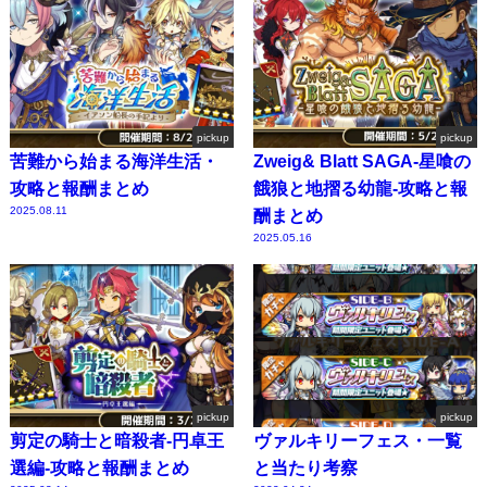
pickup
pickup
苦難から始まる海洋生活・
Zweig& Blatt SAGA-星喰の
攻略と報酬まとめ
餓狼と地摺る幼龍-攻略と報
2025.08.11
酬まとめ
2025.05.16
pickup
pickup
剪定の騎士と暗殺者-円卓王
ヴァルキリーフェス・一覧
選編-攻略と報酬まとめ
と当たり考察