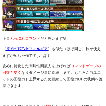
正直
ぶっ壊れコマンド
だと思います笑
【
原初の戦乙女フィルギア
】も似た（ほぼ同じ）技が使え
ますがめちゃ強です(；ﾟДﾟ)
攻めに特化した闇属性回復力を上げれば
コマンドゲージの
回復も早く
なりダメージ量に直結します。もちろん当ユニ
ットの回復力も上昇するため継続して回復力UPの状態を維
持できます。