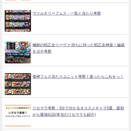
ヴァルキリーフェス・一覧と当たり考察
極創の戦乙女リーヴァ 待ちに待った戦乙女神楽！編成
をガチ考察
倭神フェス当たりユニット考察！迷ったらこれをっ！
リセマラ考察・3分で分かるオススメキャラ5選 最初
から最強伝説(本当のリセマラも紹介)