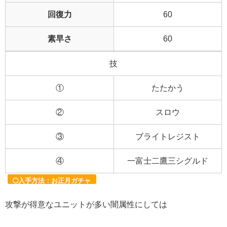
回復力
60
素早さ
60
技
①
たたかう
②
スロウ
③
ブライトレジスト
④
一富士二鷹三シグルド
入手方法：お正月ガチャ
攻撃が得意なユニットが多い闇属性にしては