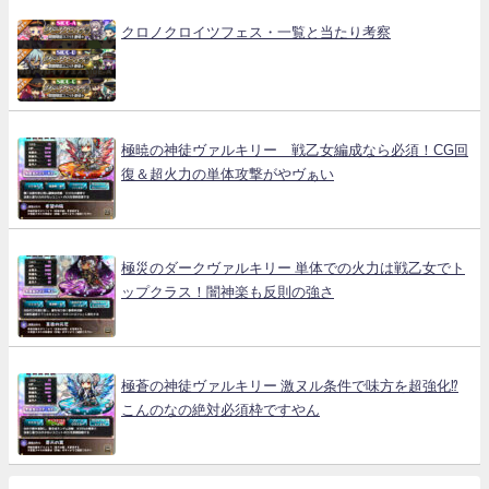
クロノクロイツフェス・一覧と当たり考察
極暁の神徒ヴァルキリー 戦乙女編成なら必須！CG回
復＆超火力の単体攻撃がやヴぁい
極災のダークヴァルキリー 単体での火力は戦乙女でト
ップクラス！闇神楽も反則の強さ
極蒼の神徒ヴァルキリー 激ヌル条件で味方を超強化⁉
こんのなの絶対必須枠ですやん