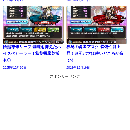
悟越導修リーフ 基礎を抑えたハ
界焉の勇者アスク 装備性能上
イスペヒーラー！状態異常対策
昇！諸刃バフは使いどころが命
も〇
です
2025年12月19日
2025年12月19日
スポンサーリンク