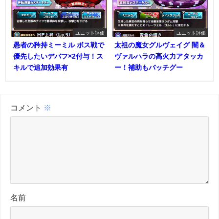
ユニット評価
ユニット評価
愚者の矜持ミーミル ボス戦で
太祖の魔女グルヴェイグ 闇＆
優先したいデバフ×2付与！ス
ヴァルハラの高火力アタッカ
キルで追加効果有
ー！補助もバッチグー
コメント
※
名前