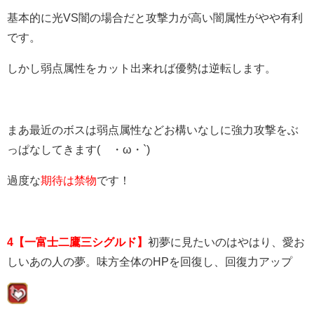
基本的に光VS闇の場合だと攻撃力が高い闇属性がやや有利
です。
しかし弱点属性をカット出来れば優勢は逆転します。
まあ最近のボスは弱点属性などお構いなしに強力攻撃をぶ
っぱなしてきます(´・ω・`)
過度な
期待は禁物
です！
4【一富士二鷹三シグルド】
初夢に見たいのはやはり、愛お
しいあの人の夢。味方全体のHPを回復し、回復力アップ