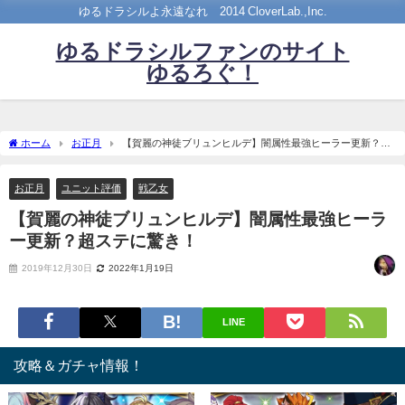
ゆるドラシルよ永遠なれ©2014 CloverLab.,Inc.
ゆるドラシルファンのサイト
ゆるろぐ！
ホーム
お正月
【賀麗の神徒ブリュンヒルデ】闇属性最強ヒーラー更新？超
ステに驚き！
お正月
ユニット評価
戦乙女
【賀麗の神徒ブリュンヒルデ】闇属性最強ヒーラ
ー更新？超ステに驚き！
2019年12月30日
2022年1月19日
LINE
攻略＆ガチャ情報！