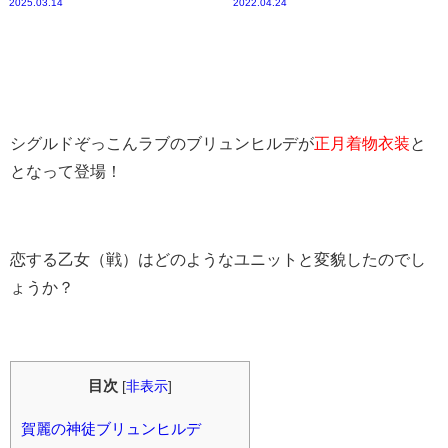
2025.03.14
2022.04.24
シグルドぞっこんラブのブリュンヒルデが
正月着物衣装
と
となって登場！
恋する乙女（戦）はどのようなユニットと変貌したのでし
ょうか？
目次
[
非表示
]
賀麗の神徒ブリュンヒルデ