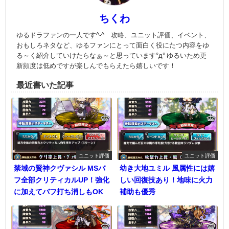
ちくわ
ゆるドラファンの一人です^-^ 攻略、ユニット評価、イベント、
おもしろネタなど、ゆるファンにとって面白く役にたつ内容をゆ
る～く紹介していけたらなぁ～と思っています°д° ゆるいため更
新頻度は低めですが楽しんでもらえたら嬉しいです！
最近書いた記事
ユニット評価
ユニット評価
禁域の賢神クヴァシル MSバ
幼き大地ユミル 風属性には嬉
フ全部クリティカルUP！強化
しい回復技あり！地味に火力
に加えてバフ打ち消しもOK
補助も優秀