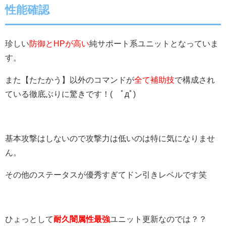
性能確認
珍しい
防御とHPが高い
純サポート系ユニットとなっていま
す。
また【たたかう】以外のコマンドが
全て補助技
で構成され
ている徹底ぶりに驚きです！( ﾟдﾟ)
基本攻撃はしないので攻撃力は低いのは特に気になりませ
ん。
その他のステータスが優秀すぎてドン引きレベルです笑
ひょっとして
耐久闇属性最強
ユニット更新なのでは？？