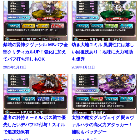
禁域の賢神クヴァシル MSバフ全
幼き大地ユミル 風属性には嬉し
部クリティカルUP！強化に加え
い回復技あり！地味に火力補助
てバフ打ち消しもOK
も優秀
2026年1月11日
2026年1月11日
愚者の矜持ミーミル ボス戦で優
太祖の魔女グルヴェイグ 闇＆ヴ
先したいデバフ×2付与！スキル
ァルハラの高火力アタッカー！
で追加効果有
補助もバッチグー
2025年12月27日
2025年12月27日