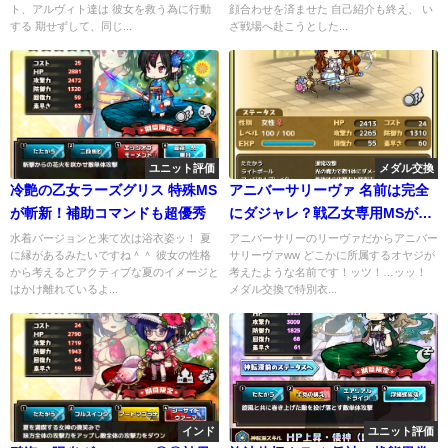
ト、アルヴィト達は 彼女を救う為に行動
顔合わせを済ませた 自己紹介も終え、 い
する 期せずして、同じ...
ざ戦場へ赴こうとした...
ユニット評価
メダル交換
冷艶の乙女ラーズグリス 特殊MS
アニバーサリーヴァ 名前は完全
が斬新！補助コマンドも超優秀
にダジャレ？戦乙女専用MSが強
力な件
水着バージョンと来て次は浴衣姿ッ！ 夏
アニバーサリーのリーヴァだからアニバー
に縁があるみたいですね＾＾ 彼女の性格
サリーヴァww どこかに所属するオヤジが
から考えるとアクティブな夏のイメージと
考えたような名前です！ッツ！…ッッ！
はかけ離れているよ...
メダル交換で特別衣...
インド
ユニット評価