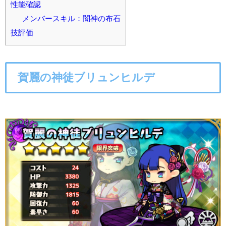
性能確認
メンバースキル：闇神の布石
技評価
賀麗の神徒ブリュンヒルデ
○