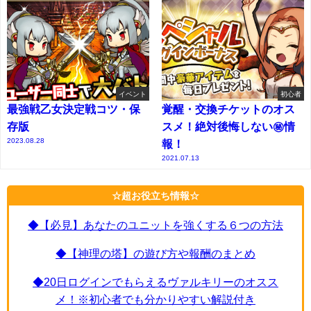
イベント
初心者
最強戦乙女決定戦コツ・保
覚醒・交換チケットのオス
存版
スメ！絶対後悔しない㊙情
2023.08.28
報！
2021.07.13
☆超お役立ち情報☆
◆【必見】あなたのユニットを強くする６つの方法
◆【神理の塔】の遊び方や報酬のまとめ
◆20日ログインでもらえるヴァルキリーのオスス
メ！※初心者でも分かりやすい解説付き