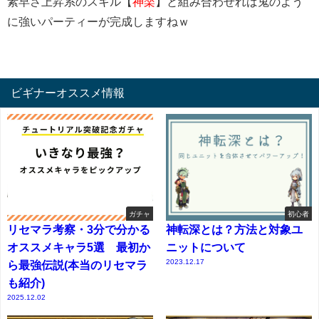
素早さ上昇系のスキル【
神楽
】と組み合わせれば鬼のよう
に強いパーティーが完成しますねｗ
ビギナーオススメ情報
ガチャ
初心者
リセマラ考察・3分で分かる
神転深とは？方法と対象ユ
オススメキャラ5選 最初か
ニットについて
2023.12.17
ら最強伝説(本当のリセマラ
も紹介)
2025.12.02