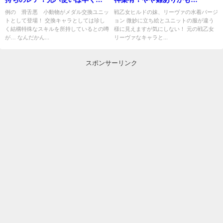
換して⁉
例の 滑舌悪 小動物がメダル交換ユニッ
戦乙女ヒルドの妹、リーヴァの水着バージ
トとして登場！ 交換キャラとしては珍し
ョン 微妙に立ち絵とユニットの服が違う
く結構特殊なスキルを所持しているとの噂
様に見えますが気にしない！ 元の戦乙女
が… なんだかん...
リーヴァなキャラと...
スポンサーリンク