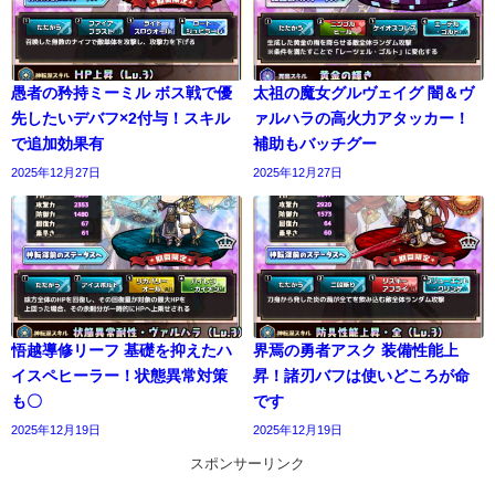
愚者の矜持ミーミル ボス戦で優
太祖の魔女グルヴェイグ 闇＆ヴ
先したいデバフ×2付与！スキル
ァルハラの高火力アタッカー！
で追加効果有
補助もバッチグー
2025年12月27日
2025年12月27日
悟越導修リーフ 基礎を抑えたハ
界焉の勇者アスク 装備性能上
イスペヒーラー！状態異常対策
昇！諸刃バフは使いどころが命
も〇
です
2025年12月19日
2025年12月19日
スポンサーリンク