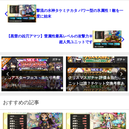
撃流の水神タケミナカタ パワー型の氷属性！敵を一
度に始末
【黒雷の凶刃アマツ】雷属性最高レベルの攻撃力※
超人気ユニットです
ガチャ
ガチャ
クリスマスガチャ 評価＆当たりユ
幻夢郷フェス当たりは誰？オスス
ニットは誰？チケット交換考察あ
メはこれ
り
2021年12月25日
2019年12月17日
おすすめの記事