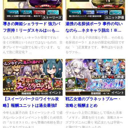
ストーリーズ
ユニット評価
導きの舞姫シェラサード 強力バ
湯捜の名探偵ポーラ 事件の匂い
フ所持！リーダスキルは○○も対
なのら…ネタキャラ脱出！※強
象でお得？
スキルあり
なんとも懐かしいキャラが登場ですね！
ら！ 見た目も子供頭脳も子供… その名も
全くの初期というわけではないものの、古
名探偵ポーラ！ まさかの限定化2回目です
参プレイヤーは誰でも知っています。 な
ね(゜-゜)正直驚きです。 事件ばかりおき
んで急に限定化？ ...
るヴァル...
イベント
イベント
【スイーツパークロワイヤル攻
戦乙女達のプラネットブルー・
略】報酬ユニットは過去最強⁉
攻略と報酬まとめ
今年もお菓子の街【スイーツシティ】で盛
ヴァルハラ上空に突如として現れた天体
大なバレンタインイベントを開くため領主
『メギド』 調査を行うため、宙船スキー
の『カリオストロ』から警備の依頼を受け
ズブラズニルに乗り 戦乙女たちは宇宙へ
やってきたヴァルキリ...
と飛び立つ 降りたったの...