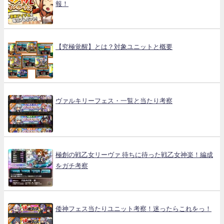
報！
【究極覚醒】とは？対象ユニットと概要
ヴァルキリーフェス・一覧と当たり考察
極創の戦乙女リーヴァ 待ちに待った戦乙女神楽！編成
をガチ考察
倭神フェス当たりユニット考察！迷ったらこれをっ！