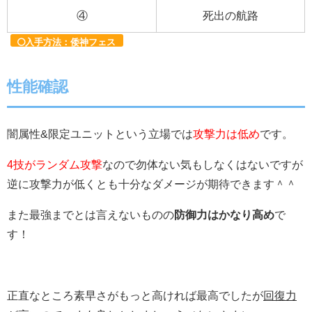
④
死出の航路
入手方法：倭神フェス
性能確認
闇属性&限定ユニットという立場では
攻撃力は低め
です。
4技がランダム攻撃
なので勿体ない気もしなくはないですが
逆に攻撃力が低くとも十分なダメージが期待できます＾＾
また最強までとは言えないものの
防御力はかなり高め
で
す！
正直なところ素早さがもっと高ければ最高でしたが
回復力