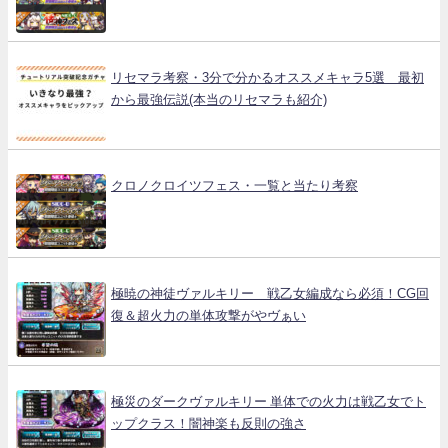
リセマラ考察・3分で分かるオススメキャラ5選 最初
から最強伝説(本当のリセマラも紹介)
クロノクロイツフェス・一覧と当たり考察
極暁の神徒ヴァルキリー 戦乙女編成なら必須！CG回
復＆超火力の単体攻撃がやヴぁい
極災のダークヴァルキリー 単体での火力は戦乙女でト
ップクラス！闇神楽も反則の強さ