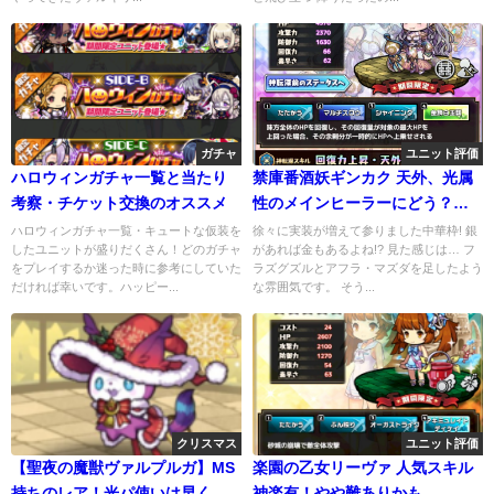
ガチャ
ユニット評価
ハロウィンガチャ一覧と当たり
禁庫番酒妖ギンカク 天外、光属
考察・チケット交換のオススメ
性のメインヒーラーにどう？今
更感はあるけど優秀スキルあり
ハロウィンガチャ一覧・キュートな仮装を
徐々に実装が増えて参りました中華枠! 銀
したユニットが盛りだくさん！どのガチャ
があれば金もあるよね!? 見た感じは… フ
をプレイするか迷った時に参考にしていた
ラズグズルとアフラ・マズダを足したよう
だければ幸いです。ハッピー...
な雰囲気です。 そう...
クリスマス
ユニット評価
【聖夜の魔獣ヴァルプルガ】MS
楽園の乙女リーヴァ 人気スキル
持ちのレア！光パ使いは早く交
神楽有！やや難ありかも…