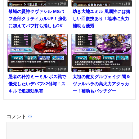
ユニット評価
ユニット評価
禁域の賢神クヴァシル MSバ
幼き大地ユミル 風属性には嬉
フ全部クリティカルUP！強化
しい回復技あり！地味に火力
に加えてバフ打ち消しもOK
補助も優秀
ユニット評価
ユニット評価
愚者の矜持ミーミル ボス戦で
太祖の魔女グルヴェイグ 闇＆
優先したいデバフ×2付与！ス
ヴァルハラの高火力アタッカ
キルで追加効果有
ー！補助もバッチグー
コメント
※