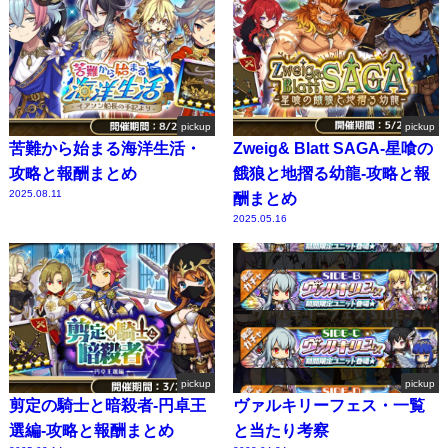
pickup
pickup
苦難から始まる海洋生活・
Zweig& Blatt SAGA-星喰の
攻略と報酬まとめ
餓狼と地摺る幼龍-攻略と報
2025.08.11
酬まとめ
2025.05.16
pickup
pickup
剪定の騎士と暗殺者-円卓王
ヴァルキリーフェス・一覧
選編-攻略と報酬まとめ
と当たり考察