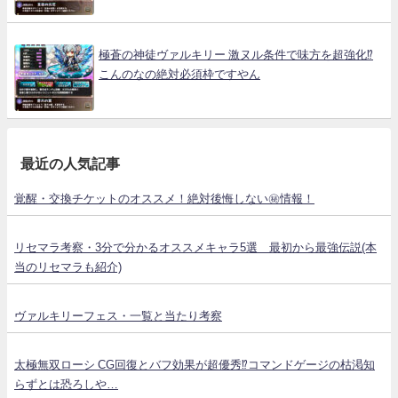
極蒼の神徒ヴァルキリー 激ヌル条件で味方を超強化⁉
こんのなの絶対必須枠ですやん
最近の人気記事
覚醒・交換チケットのオススメ！絶対後悔しない㊙情報！
リセマラ考察・3分で分かるオススメキャラ5選 最初から最強伝説(本
当のリセマラも紹介)
ヴァルキリーフェス・一覧と当たり考察
太極無双ローシ CG回復とバフ効果が超優秀⁉コマンドゲージの枯渇知
らずとは恐ろしや…