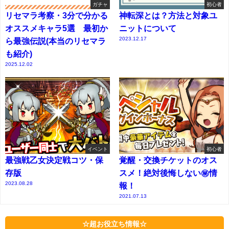
ガチャ
初心者
リセマラ考察・3分で分かる
神転深とは？方法と対象ユ
オススメキャラ5選 最初か
ニットについて
2023.12.17
ら最強伝説(本当のリセマラ
も紹介)
2025.12.02
イベント
初心者
最強戦乙女決定戦コツ・保
覚醒・交換チケットのオス
存版
スメ！絶対後悔しない㊙情
2023.08.28
報！
2021.07.13
☆超お役立ち情報☆