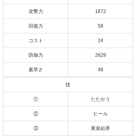
攻撃力
1872
回復力
58
コスト
24
防御力
2629
素早さ
48
技
①
たたかう
②
ヒール
③
黄泉結界