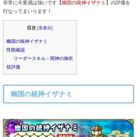
非常に今更感は強いです【
幽国の統神イザナミ
】の評価を
行なってまいります！
目次
[
非表示
]
幽国の統神イザナミ
性能確認
リーダースキル：闇神の御衣
技評価
幽国の統神イザナミ
○