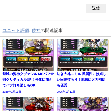
ユニット評価
,
倭神
の関連記事
禁域の賢神クヴァシル MSバフ全
幼き大地ユミル 風属性には嬉し
部クリティカルUP！強化に加え
い回復技あり！地味に火力補助
てバフ打ち消しもOK
も優秀
2026年1月11日
2026年1月11日