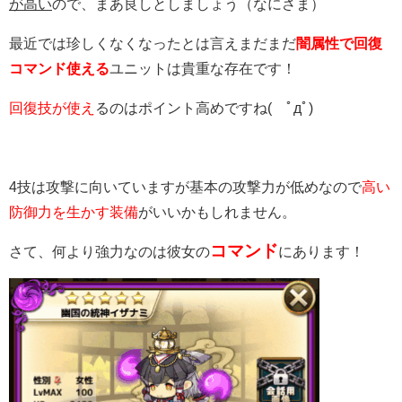
が高い
ので、まあ良しとしましょう（なにさま）
最近では珍しくなくなったとは言えまだまだ
闇属性で回復
コマンド使える
ユニットは貴重な存在です！
回復技が使え
るのはポイント高めですね( ﾟдﾟ)
4技は攻撃に向いていますが基本の攻撃力が低めなので
高い
防御力を生かす装備
がいいかもしれません。
コマンド
さて、何より強力なのは彼女の
にあります！