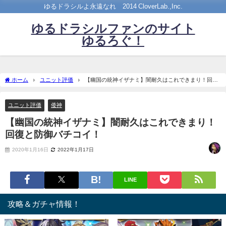
ゆるドラシルよ永遠なれ©2014 CloverLab.,Inc.
ゆるドラシルファンのサイト
ゆるろぐ！
ホーム
ユニット評価
【幽国の統神イザナミ】闇耐久はこれできまり！回復
と防御バチコイ！
ユニット評価
倭神
【幽国の統神イザナミ】闇耐久はこれできまり！
回復と防御バチコイ！
2020年1月16日
2022年1月17日
LINE
攻略＆ガチャ情報！