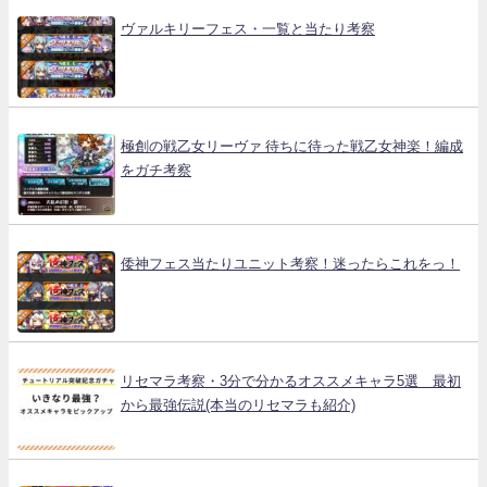
ヴァルキリーフェス・一覧と当たり考察
極創の戦乙女リーヴァ 待ちに待った戦乙女神楽！編成
をガチ考察
倭神フェス当たりユニット考察！迷ったらこれをっ！
リセマラ考察・3分で分かるオススメキャラ5選 最初
から最強伝説(本当のリセマラも紹介)