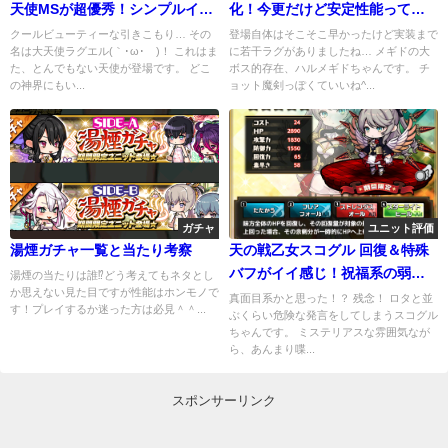
天使MSが超優秀！シンプルイズ
化！今更だけど安定性能って大
ベスト
事だね
クールビューティーな引きこもり… その
登場自体はそこそこ早かったけど実装まで
名は大天使ラグエル(｀･ω･´)！ これはま
に若干ラグがありましたね… メギドの大
た、とんでもない天使が登場です。 どこ
ボス的存在、ハルメギドちゃんです。 チ
の神界にもい...
ョット魔剣っぽくていいね^...
ガチャ
ユニット評価
湯煙ガチャ一覧と当たり考察
天の戦乙女スコグル 回復＆特殊
バフがイイ感じ！祝福系の弱点
湯煙の当たりは誰⁉どう考えてもネタとし
か思えない見た目ですが性能はホンモノで
克服？
真面目系かと思った！？ 残念！ ロタと並
す！プレイするか迷った方は必見＾＾...
ぶくらい危険な発言をしてしまうスコグル
ちゃんです。 ミステリアスな雰囲気なが
ら、あんまり喋...
スポンサーリンク