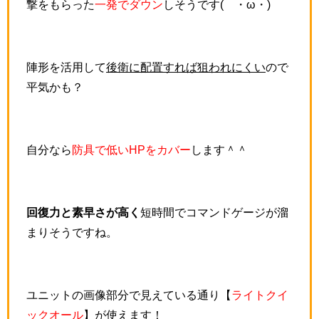
撃をもらった
一発でダウン
しそうです(´・ω・)
陣形を活用して
後衛に配置すれば狙われにくい
ので
平気かも？
自分なら
防具で低いHPをカバー
します＾＾
回復力と素早さが高く
短時間でコマンドゲージが溜
まりそうですね。
ユニットの画像部分で見えている通り【
ライトクイ
ックオール
】が使えます！