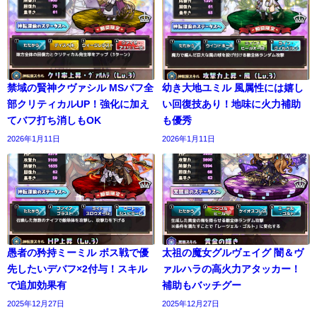
禁域の賢神クヴァシル MSバフ全
幼き大地ユミル 風属性には嬉し
部クリティカルUP！強化に加え
い回復技あり！地味に火力補助
てバフ打ち消しもOK
も優秀
2026年1月11日
2026年1月11日
愚者の矜持ミーミル ボス戦で優
太祖の魔女グルヴェイグ 闇＆ヴ
先したいデバフ×2付与！スキル
ァルハラの高火力アタッカー！
で追加効果有
補助もバッチグー
2025年12月27日
2025年12月27日