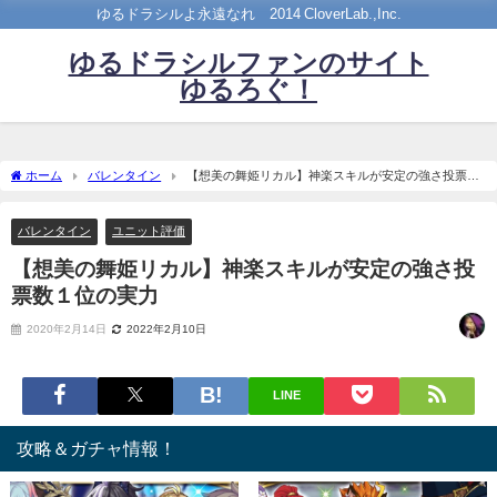
ゆるドラシルよ永遠なれ©2014 CloverLab.,Inc.
ゆるドラシルファンのサイト
ゆるろぐ！
ホーム
バレンタイン
【想美の舞姫リカル】神楽スキルが安定の強さ投票数
１位の実力
バレンタイン
ユニット評価
【想美の舞姫リカル】神楽スキルが安定の強さ投
票数１位の実力
2020年2月14日
2022年2月10日
LINE
攻略＆ガチャ情報！