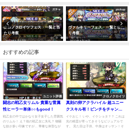
ガチャ
pickup
クロノクロイツフェス・一覧と当
ヴァルキリーフェス・一覧と当た
たり考察
り考察
2022年5月17日
2022年4月24日
おすすめの記事
ユニット評価
クロノクロイツ
闘志の戦乙女リムル 貴重な雷属
真刻の卵アクラハイル 超ユニー
性ヒーラー単体○○もgood！
クスキル有！ピンチをチャンス
に変えるかも？
戦乙女の中ではかなり女子女子した雰囲気
イケおじ！ いや、イケショタ？？ これは
のリムル！ え？他の戦乙女に失礼？ 物騒
光の精霊が寄ってきそうなビジュアルで
な奴が多い印象ですが… 華奢な体型なが
す。 見た目は子供、中身はオッサン！そ