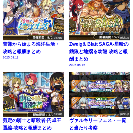
pickup
pickup
苦難から始まる海洋生活・
Zweig& Blatt SAGA-星喰の
攻略と報酬まとめ
餓狼と地摺る幼龍-攻略と報
2025.08.11
酬まとめ
2025.05.16
pickup
pickup
剪定の騎士と暗殺者-円卓王
ヴァルキリーフェス・一覧
選編-攻略と報酬まとめ
と当たり考察