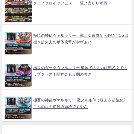
クロノクロイツフェス・一覧と当たり考察
極暁の神徒ヴァルキリー 戦乙女編成なら必須！CG回
復＆超火力の単体攻撃がやヴぁい
極災のダークヴァルキリー 単体での火力は戦乙女でト
ップクラス！闇神楽も反則の強さ
極蒼の神徒ヴァルキリー 激ヌル条件で味方を超強化⁉
こんのなの絶対必須枠ですやん