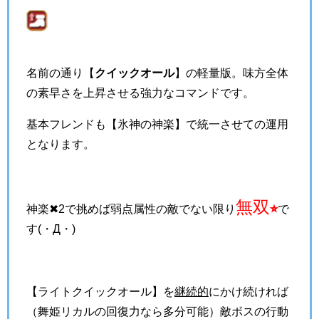
名前の通り【
クイックオール
】の軽量版。味方全体
の素早さを上昇させる強力なコマンドです。
基本フレンドも【氷神の神楽】で統一させての運用
となります。
無双
⭐︎
神楽✖︎2で挑めば弱点属性の敵でない限り
で
す(・Д・)
【ライトクイックオール】を
継続的
にかけ続ければ
（舞姫リカルの回復力なら多分可能）敵ボスの行動