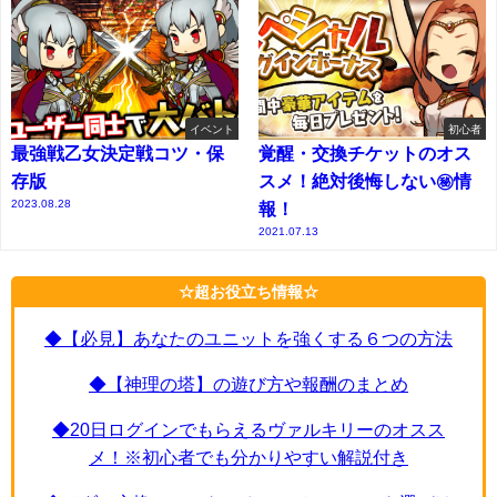
イベント
初心者
最強戦乙女決定戦コツ・保
覚醒・交換チケットのオス
存版
スメ！絶対後悔しない㊙情
2023.08.28
報！
2021.07.13
☆超お役立ち情報☆
◆【必見】あなたのユニットを強くする６つの方法
◆【神理の塔】の遊び方や報酬のまとめ
◆20日ログインでもらえるヴァルキリーのオスス
メ！※初心者でも分かりやすい解説付き