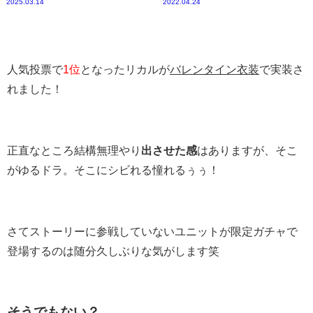
2025.03.14
2022.04.24
人気投票で
1位
となったリカルが
バレンタイン衣装
で実装さ
れました！
正直なところ結構無理やり
出させた感
はありますが、そこ
がゆるドラ。そこにシビれる憧れるぅぅ！
さてストーリーに参戦していないユニットが限定ガチャで
登場するのは随分久しぶりな気がします笑
そうでもない？