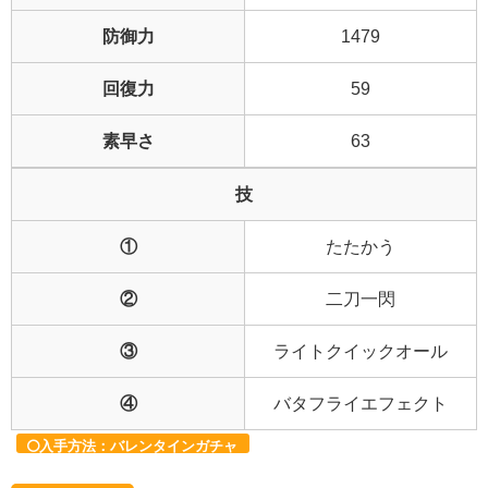
防御力
1479
回復力
59
素早さ
63
技
①
たたかう
②
二刀一閃
③
ライトクイックオール
④
バタフライエフェクト
入手方法：バレンタインガチャ