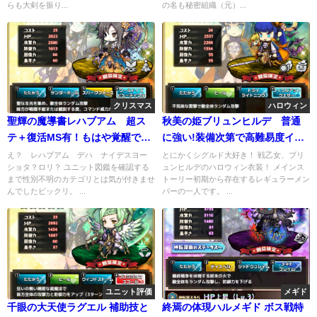
らも大剣を振り...
の名も秘密組織（元）...
クリスマス
ハロウィン
聖輝の魔導書レハブアム 超ス
秋美の姫ブリュンヒルデ 普通
テ＋復活MS有！もはや覚醒でえ
に強い!装備次第で高難易度イベ
えやん…
にも…
え？ レハブアム デハ ナイデスヨー
とにかくシグルド大好き！ 戦乙女、ブリ
ショタ？ロリ？ ユニット図鑑を確認する
ュンヒルデのハロウィン衣装！ メインス
まで性別不明のカテゴリとは気が付きませ
トーリー初期から存在するレギュラーメン
んでしたビックリ。 ...
バーの一人です。 ...
ユニット評価
メギド
千眼の大天使ラグエル 補助技と
終焉の体現ハルメギド ボス戦特