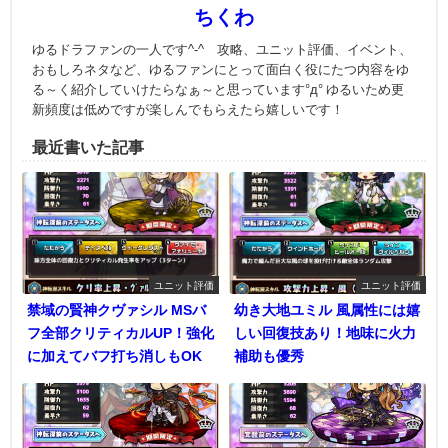
ちくわ
ゆるドラファンの一人です^-^ 攻略、ユニット評価、イベント、
おもしろネタなど、ゆるファンにとって面白く役にたつ内容をゆ
る～く紹介していけたらなぁ～と思っています°д° ゆるいため更
新頻度は低めですが楽しんでもらえたら嬉しいです！
最近書いた記事
ユニット評価
ユニット評価
禁域の賢神クヴァシル MSバ
幼き大地ユミル 風属性には嬉
フ全部クリティカルUP！強化
しい回復技あり！地味に火力
に加えてバフ打ち消しもOK
補助も優秀