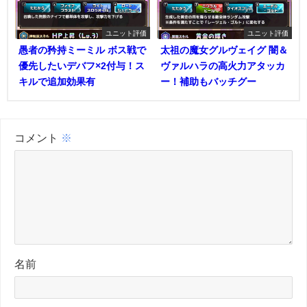
ユニット評価
ユニット評価
愚者の矜持ミーミル ボス戦で
太祖の魔女グルヴェイグ 闇＆
優先したいデバフ×2付与！ス
ヴァルハラの高火力アタッカ
キルで追加効果有
ー！補助もバッチグー
コメント
※
名前