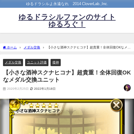
ゆるドラシルよ永遠なれ©2014 CloverLab.,Inc.
ゆるドラシルファンのサイト
ゆるろぐ！
ホーム
メダル交換
【小さな酒神スクナヒコナ】超貴重！全体回復OKなメダ
ル交換ユニット
メダル交換
ユニット評価
倭神
【小さな酒神スクナヒコナ】超貴重！全体回復OK
なメダル交換ユニット
2020年2月25日
2022年1月18日