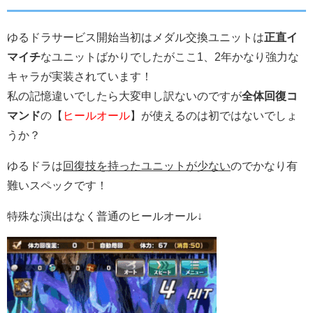
ゆるドラサービス開始当初はメダル交換ユニットは
正直イ
マイチ
なユニットばかりでしたがここ1、2年かなり強力な
キャラが実装されています！
私の記憶違いでしたら大変申し訳ないのですが
全体回復コ
マンド
の【
ヒールオール
】が使えるのは初ではないでしょ
うか？
ゆるドラは
回復技を持ったユニットが少ない
のでかなり有
難いスペックです！
特殊な演出はなく普通のヒールオール↓