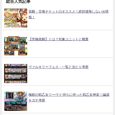
総合人気記事
覚醒・交換チケットのオススメ！絶対後悔しない㊙情
報！
【究極覚醒】とは？対象ユニットと概要
ヴァルキリーフェス・一覧と当たり考察
極創の戦乙女リーヴァ 待ちに待った戦乙女神楽！編成
をガチ考察