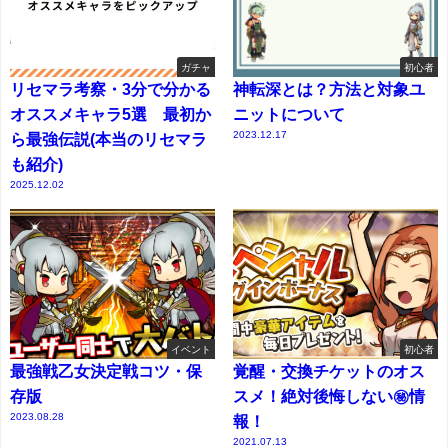
ガチャ
初心者
リセマラ考察・3分で分かる
神転深とは？方法と対象ユ
オススメキャラ5選 最初か
ニットについて
2023.12.17
ら最強伝説(本当のリセマラ
も紹介)
2025.12.02
イベント
初心者
最強戦乙女決定戦コツ・保
覚醒・交換チケットのオス
存版
スメ！絶対後悔しない㊙情
2023.08.28
報！
2021.07.13