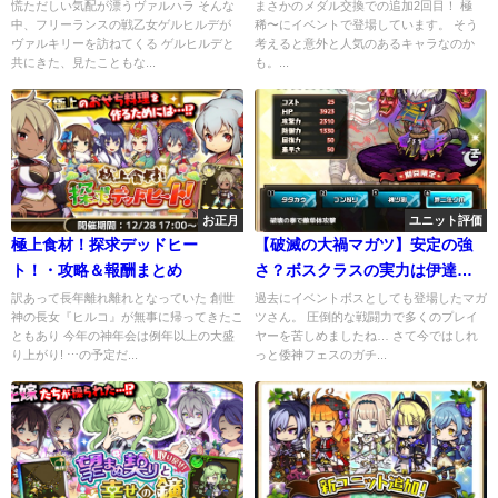
慌ただしい気配が漂うヴァルハラ そんな
まさかのメダル交換での追加2回目！ 極
中、フリーランスの戦乙女ゲルヒルデが
稀〜にイベントで登場しています。 そう
ヴァルキリーを訪ねてくる ゲルヒルデと
考えると意外と人気のあるキャラなのか
共にきた、見たこともな...
も。...
お正月
ユニット評価
極上食材！探求デッドヒー
【破滅の大禍マガツ】安定の強
ト！・攻略＆報酬まとめ
さ？ボスクラスの実力は伊達じ
ゃない
訳あって長年離れ離れとなっていた 創世
過去にイベントボスとしても登場したマガ
神の長女『ヒルコ』が無事に帰ってきたこ
ツさん。 圧倒的な戦闘力で多くのプレイ
ともあり 今年の神年会は例年以上の大盛
ヤーを苦しめましたね… さて今ではしれ
り上がり! ⋯の予定だ...
っと倭神フェスのガチ...