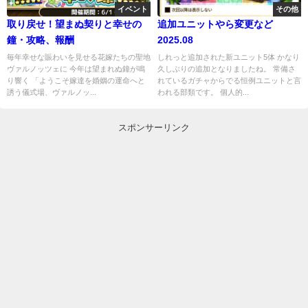
イベント
その他
取り戻せ！望まぬ契りと幸せの
追加ユニットやら変更など
鐘・攻略、報酬
2025.08
毎年幸せな賑わいを見せる花嫁たちの聖地
しれっと追加された新ユニット5体 かなり
ヴァルノッツェに 今年は望まれぬ鐘が鳴
久しぶりの追加となりましたね。 常備さ
り響く 「ようこそ嫁達を婚姻の運命へと
れているガチャからでる恒例ユニットと言
誘う儀式場、ヴァルノッ...
われる部類です。 個人的...
スポンサーリンク