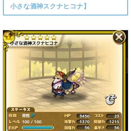
小さな酒神スクナヒコナ】
○