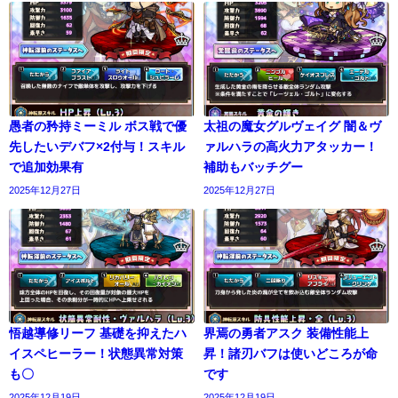
愚者の矜持ミーミル ボス戦で優
太祖の魔女グルヴェイグ 闇＆ヴ
先したいデバフ×2付与！スキル
ァルハラの高火力アタッカー！
で追加効果有
補助もバッチグー
2025年12月27日
2025年12月27日
悟越導修リーフ 基礎を抑えたハ
界焉の勇者アスク 装備性能上
イスペヒーラー！状態異常対策
昇！諸刃バフは使いどころが命
も〇
です
2025年12月19日
2025年12月19日