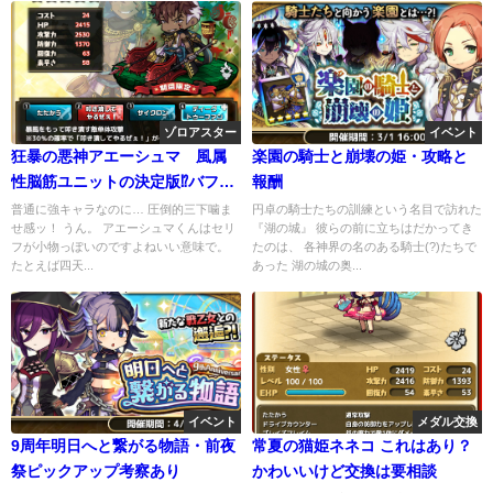
ゾロアスター
イベント
狂暴の悪神アエーシュマ 風属
楽園の騎士と崩壊の姫・攻略と
性脳筋ユニットの決定版⁉バフの
報酬
性能がいいぞぉ
普通に強キャラなのに… 圧倒的三下噛ま
円卓の騎士たちの訓練という名目で訪れた
せ感ッ！ うん。 アエーシュマくんはセリ
『湖の城』 彼らの前に立ちはだかってき
フが小物っぽいのですよねいい意味で。
たのは、 各神界の名のある騎士(?)たちで
たとえば四天...
あった 湖の城の奥...
イベント
メダル交換
9周年明日へと繋がる物語・前夜
常夏の猫姫ネネコ これはあり？
祭ピックアップ考察あり
かわいいけど交換は要相談