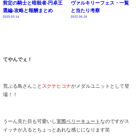
剪定の騎士と暗殺者-円卓王
ヴァルキリーフェス・一覧
選編-攻略と報酬まとめ
と当たり考察
2025.03.14
2022.04.24
てやんでぇ！
荒ぶる鳥さんこと
スクナヒコナ
がメダルユニットとして登
場！！
うーん見た目も可愛いし
実際ベリーキュート
なのですがス
イッチが入るとちょっとあれな感じになります笑