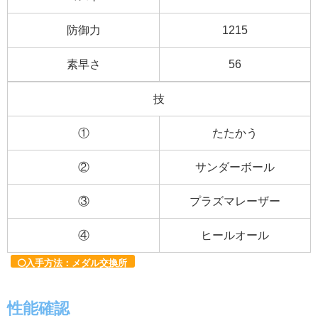
防御力
1215
素早さ
56
技
①
たたかう
②
サンダーボール
③
プラズマレーザー
④
ヒールオール
入手方法：メダル交換所
性能確認