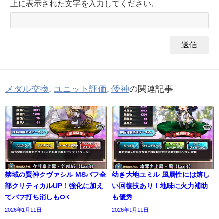
上に表示された文字を入力してください。
メダル交換
,
ユニット評価
,
倭神
の関連記事
禁域の賢神クヴァシル MSバフ全
幼き大地ユミル 風属性には嬉し
部クリティカルUP！強化に加え
い回復技あり！地味に火力補助
てバフ打ち消しもOK
も優秀
2026年1月11日
2026年1月11日