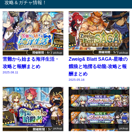
攻略＆ガチャ情報！
pickup
pickup
苦難から始まる海洋生活・
Zweig& Blatt SAGA-星喰の
攻略と報酬まとめ
餓狼と地摺る幼龍-攻略と報
2025.08.11
酬まとめ
2025.05.16
pickup
pickup