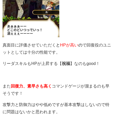
真面目に評価させていただく
と
HPが高い
の
で回復役のユニ
ットとしては十分の性能です。
リーダスキルもHPが上昇する【
祝福
】なのもgood！
また
回復力、素早さも高く
コマンドゲージが溜まるのも早
そうです！
攻撃力と防御力はやや低めですが基本攻撃はしないので特
に問題はないかと思われます。