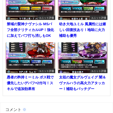
ユニット評価
ユニット評価
禁域の賢神クヴァシル MSバ
幼き大地ユミル 風属性には嬉
フ全部クリティカルUP！強化
しい回復技あり！地味に火力
に加えてバフ打ち消しもOK
補助も優秀
ユニット評価
ユニット評価
愚者の矜持ミーミル ボス戦で
太祖の魔女グルヴェイグ 闇＆
優先したいデバフ×2付与！ス
ヴァルハラの高火力アタッカ
キルで追加効果有
ー！補助もバッチグー
コメント
※