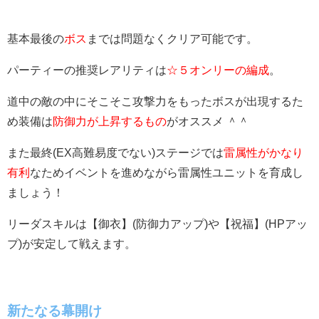
基本最後の
ボス
までは問題なくクリア可能です。
パーティーの推奨レアリティは
☆５オンリーの編成
。
道中の敵の中にそこそこ攻撃力をもったボスが出現するた
め装備は
防御力が上昇するもの
がオススメ ＾＾
また最終(EX高難易度でない)ステージでは
雷属性がかなり
有利
なためイベントを進めながら雷属性ユニットを育成し
ましょう！
リーダスキルは【御衣】(防御力アップ)や【祝福】(HPアッ
プ)が安定して戦えます。
新たなる幕開け