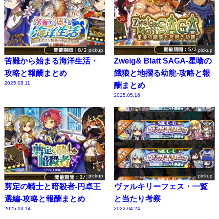
pickup
pickup
苦難から始まる海洋生活・
Zweig& Blatt SAGA-星喰の
攻略と報酬まとめ
餓狼と地摺る幼龍-攻略と報
2025.08.11
酬まとめ
2025.05.16
pickup
pickup
剪定の騎士と暗殺者-円卓王
ヴァルキリーフェス・一覧
選編-攻略と報酬まとめ
と当たり考察
2025.03.14
2022.04.24