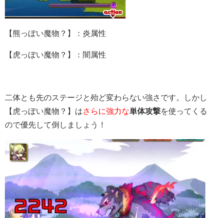
【熊っぽい魔物？】：炎属性
【虎っぽい魔物？】：闇属性
二体とも先のステージと殆ど変わらない強さです。しかし
【虎っぽい魔物？】は
さらに強力な
単体攻撃
を使ってくる
ので優先して倒しましょう！