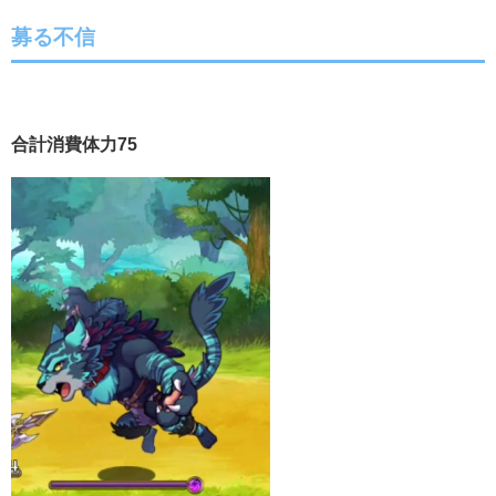
募る不信
合計消費体力75