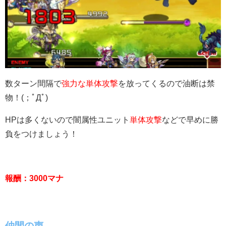
数ターン間隔で
強力な単体攻撃
を放ってくるので油断は禁
物！(；ﾟДﾟ)
HPは多くないので闇属性ユニット
単体攻撃
などで早めに勝
負をつけましょう！
報酬：3000マナ
仲間の声