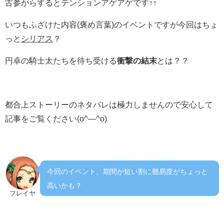
古参からするとテンションアゲアゲです↑↑
いつもふざけた内容(褒め言葉)のイベントですが今回はちょ
っと
シリアス
？
円卓の騎士太たちを待ち受ける
衝撃の結末
とは？？
都合上ストーリーのネタバレは極力しませんので安心して
記事をご覧ください(o^―^o)
今回のイベント、期間が短い割に難易度がちょっと
高いかも？
フレイヤ