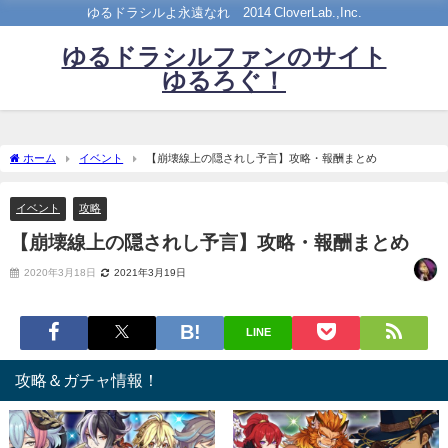
ゆるドラシルよ永遠なれ©2014 CloverLab.,Inc.
ゆるドラシルファンのサイト
ゆるろぐ！
ホーム
イベント
【崩壊線上の隠されし予言】攻略・報酬まとめ
イベント
攻略
【崩壊線上の隠されし予言】攻略・報酬まとめ
2020年3月18日
2021年3月19日
LINE
攻略＆ガチャ情報！