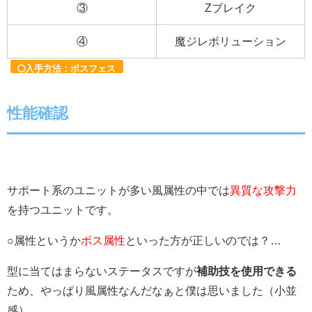
③
Zブレイク
④
魔ジレボリューション
入手方法：ボスフェス
性能確認
サポート系のユニットが多い風属性の中では
異質な攻撃力
を持つユニットです。
○属性というか
ボス属性
といった方が正しいのでは？…
型に当てはまらないステータスですが
補助技を使用できる
ため、やっぱり風属性なんだなぁと僕は思いました（小並
感）