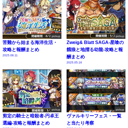
pickup
pickup
苦難から始まる海洋生活・
Zweig& Blatt SAGA-星喰の
攻略と報酬まとめ
餓狼と地摺る幼龍-攻略と報
2025.08.11
酬まとめ
2025.05.16
pickup
pickup
剪定の騎士と暗殺者-円卓王
ヴァルキリーフェス・一覧
選編-攻略と報酬まとめ
と当たり考察