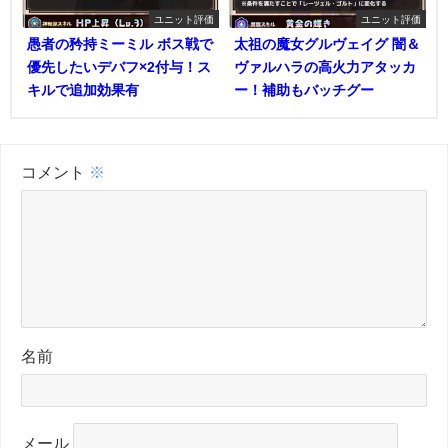
ユニット評価
ユニット評価
愚者の矜持ミーミル ボス戦で
太祖の魔女グルヴェイグ 闇＆
優先したいデバフ×2付与！ス
ヴァルハラの高火力アタッカ
キルで追加効果有
ー！補助もバッチグー
コメント
※
名前
メール