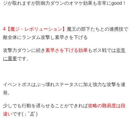
ジが取れますが防御力ダウンのオマケ効果も非常にgood！
4【魔ジ・レボリューション】
魔王の部下たちとの連携技で
敵全体にランダム攻撃し素早さを下げる
攻撃力ダウンに続き
素早さを下げる効果
もボス戦では
非常
に重要
です。
イベントボスはぶっ壊れステータスに加え強力な攻撃を連
発。
少しでも行動を遅らせることができれば
攻略の難易度は段
違い
です(；ﾟДﾟ)