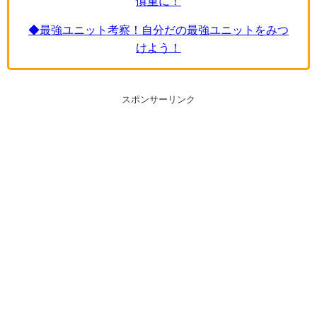
慎重に！
◆最強ユニット考察！自分だの最強ユニットをみつ
けよう！
スポンサーリンク