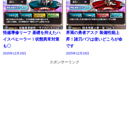
悟越導修リーフ 基礎を抑えたハ
界焉の勇者アスク 装備性能上
イスペヒーラー！状態異常対策
昇！諸刃バフは使いどころが命
も〇
です
2025年12月19日
2025年12月19日
スポンサーリンク