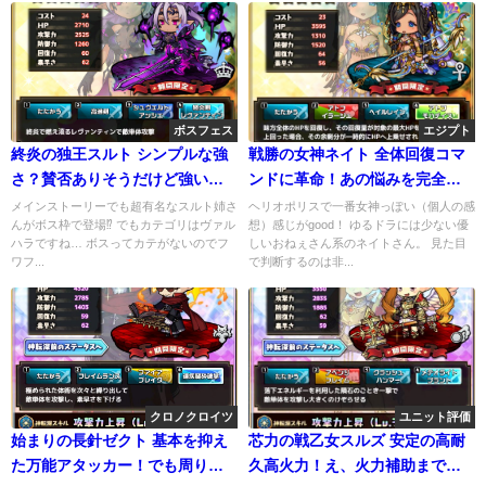
ボスフェス
エジプト
終炎の独王スルト シンプルな強
戦勝の女神ネイト 全体回復コマ
さ？賛否ありそうだけど強いの
ンドに革命！あの悩みを完全解
は保証！
決⁉
メインストーリーでも超有名なスルト姉さ
ヘリオポリスで一番女神っぽい（個人の感
んがボス枠で登場⁉︎ でもカテゴリはヴァル
想）感じがgood！ ゆるドラには少ない優
ハラですね… ボスってカテがないのでフ
しいおねぇさん系のネイトさん。 見た目
ワフ...
で判断するのは非...
クロノクロイツ
ユニット評価
始まりの長針ゼクト 基本を抑え
芯力の戦乙女スルズ 安定の高耐
た万能アタッカー！でも周りが
久高火力！え、火力補助まで出