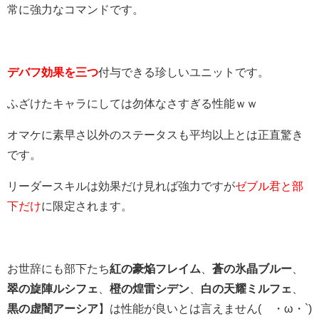
常に強力なコマンドです。
デバフ効果を三つ
付与できる珍しいユニットです。
ふざけたキャラにしては勿体なさすぎる性能ｗｗ
オマケに素早さ以外のステータスも平均以上とは正直驚き
です。
リーダースキルは効果だけ見れば強力ですが
ゼブル君と部
下だけ
に限定されます。
お世辞にも部下たち
紅の豪焔フレイム
、
蒼の氷晶ブルー
、
翠の旋陣ルシフェ
、
橙の煌雷シデン
、
白の天耀ミルフェ
、
黒の虚闇アーシア
】は性能が良いとは言えません(´・ω・`)