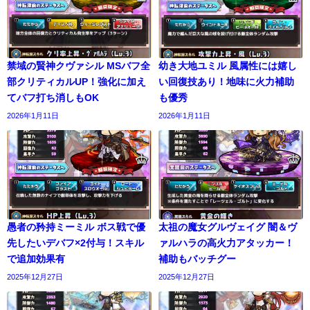
禁域の賢神クヴァシル MSバフ全
幼き大地ユミル 風属性には嬉し
部クリティカルUP！強化に加え
い回復技あり！地味に火力補助
てバフ打ち消しもOK
も優秀
2026年1月11日
2026年1月11日
愚者の矜持ミーミル ボス戦で優
太祖の魔女グルヴェイグ 闇＆ヴ
先したいデバフ×2付与！スキル
ァルハラの高火力アタッカー！
で追加効果有
補助もバッチグー
2025年12月27日
2025年12月27日