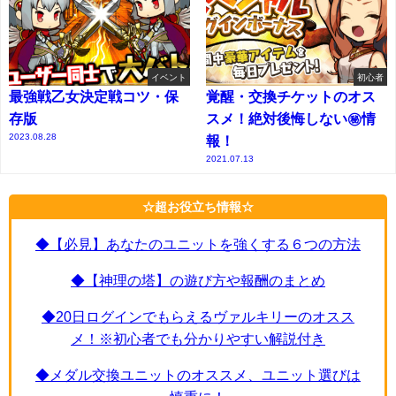
イベント
初心者
最強戦乙女決定戦コツ・保
覚醒・交換チケットのオス
存版
スメ！絶対後悔しない㊙情
2023.08.28
報！
2021.07.13
☆超お役立ち情報☆
◆【必見】あなたのユニットを強くする６つの方法
◆【神理の塔】の遊び方や報酬のまとめ
◆20日ログインでもらえるヴァルキリーのオスス
メ！※初心者でも分かりやすい解説付き
◆メダル交換ユニットのオススメ、ユニット選びは