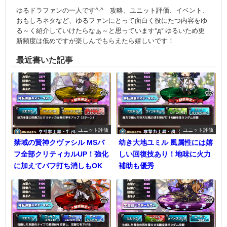
ゆるドラファンの一人です^-^ 攻略、ユニット評価、イベント、
おもしろネタなど、ゆるファンにとって面白く役にたつ内容をゆ
る～く紹介していけたらなぁ～と思っています°д° ゆるいため更
新頻度は低めですが楽しんでもらえたら嬉しいです！
最近書いた記事
ユニット評価
ユニット評価
禁域の賢神クヴァシル MSバ
幼き大地ユミル 風属性には嬉
フ全部クリティカルUP！強化
しい回復技あり！地味に火力
に加えてバフ打ち消しもOK
補助も優秀