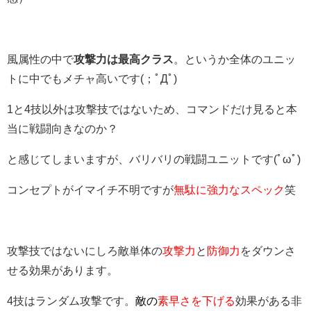
風属性の中で
攻撃力は最高クラス
。というか全体のユニッ
トに中でもメチャ高いです(；ﾟДﾟ)
1と4技以外は攻撃技ではないため、コマンドだけ見ると本
当に戦闘向きなのか？
と感じてしまいますが、バリバリの戦闘ユニットです(ﾟωﾟ
)
コンセプトがイマイチ不明ですが
無駄に強力なスペック
笑
攻撃技ではないにしろ敵単体の
攻撃力
と
防御力
をダウンさ
せる効果があります。
4技はランダム攻撃です。
敵の
素早さを下げる
効果がある非