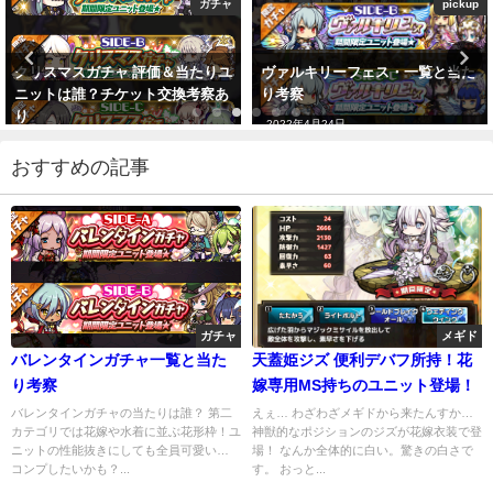
ガチャ
pickup
クリスマスガチャ 評価＆当たりユ
ヴァルキリーフェス・一覧と当た
ニットは誰？チケット交換考察あ
り考察
り
2022年4月24日
2019年12月17日
おすすめの記事
ガチャ
メギド
バレンタインガチャ一覧と当た
天蓋姫ジズ 便利デバフ所持！花
り考察
嫁専用MS持ちのユニット登場！
バレンタインガチャの当たりは誰？ 第二
えぇ… わざわざメギドから来たんすか…
カテゴリでは花嫁や水着に並ぶ花形枠！ユ
神獣的なポジションのジズが花嫁衣装で登
ニットの性能抜きにしても全員可愛い…
場！ なんか全体的に白い。驚きの白さで
コンプしたいかも？...
す。 おっと...