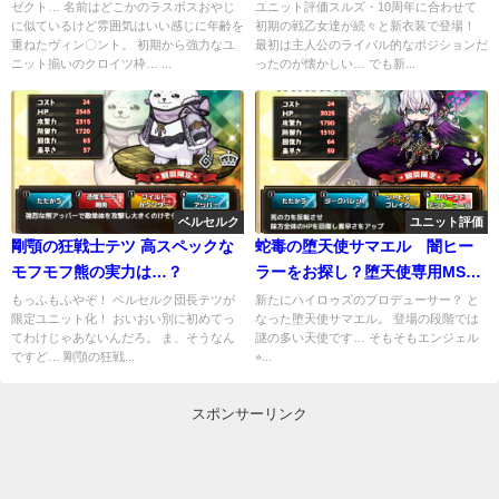
強いと苦労するよね
来ちゃうの？
ゼクト… 名前はどこかのラスボスおやじ
ユニット評価スルズ・10周年に合わせて
に似ているけど雰囲気はいい感じに年齢を
初期の戦乙女達が続々と新衣装で登場！
重ねたヴィン〇ント。 初期から強力なユ
最初は主人公のライバル的なポジションだ
ニット揃いのクロイツ枠… ...
ったのが懐かしい… でも新...
ベルセルク
ユニット評価
剛顎の狂戦士テツ 高スペックな
蛇毒の堕天使サマエル 闇ヒー
モフモフ熊の実力は…？
ラーをお探し？堕天使専用MS＆
バフ回復が便利！
もっふもふやぞ！ ベルセルク団長テツが
新たにハイロゥズのプロデューサー？ と
限定ユニット化！ おいおい別に初めてっ
なった堕天使サマエル。 登場の段階では
てわけじゃあないんだろ。 ま、そうなん
謎の多い天使です… そもそもエンジェル
ですど… 剛顎の狂戦...
⭐︎...
スポンサーリンク