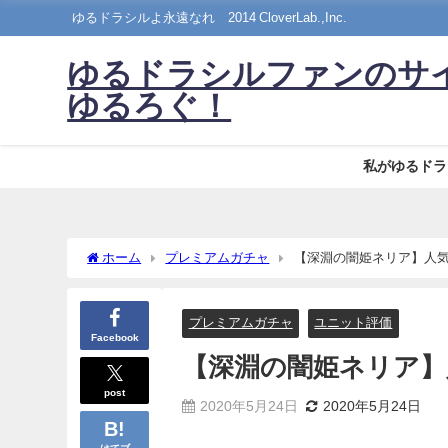
ゆるドラシルよ永遠なれ©2014 CloverLab.,Inc.
ゆるドラシルファンのサ
ゆるろぐ！
私がゆるドラ
ホーム
プレミアムガチャ
【深淵の闇姫ネリア】人
プレミアムガチャ
ユニット評価
Facebook
【深淵の闇姫ネリア】
post
2020年5月24日
2020年5月24日
はてブ