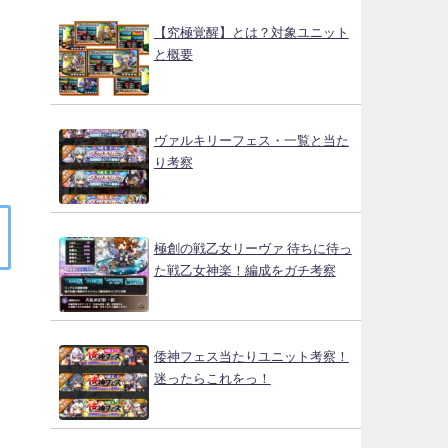
【究極覚醒】とは？対象ユニット
と概要
ヴァルキリーフェス・一覧と当た
り考察
極創の戦乙女リーヴァ 待ちに待っ
た戦乙女神楽！編成をガチ考察
倭神フェス当たりユニット考察！
迷ったらこれをっ！