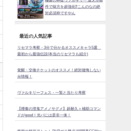
極蒼の神徒ヴァルキリー 激ヌル条
件で味方を超強化⁉こんのなの絶
対必須枠ですやん
最近の人気記事
リセマラ考察・3分で分かるオススメキャラ5選
最初から最強伝説(本当のリセマラも紹介)
覚醒・交換チケットのオススメ！絶対後悔しない
㊙情報！
ヴァルキリーフェス・一覧と当たり考察
【煙奏の澄鬼アメノサグメ】超耐久＋補助コマン
ドがgood！光パには是非一体！