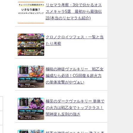
リセマラ考察・3分で分かるオス
スメキャラ5選 最初から最強伝
説(本当のリセマラも紹介)
クロノクロイツフェス・一覧と当
たり考察
極暁の神徒ヴァルキリー 戦乙女
編成なら必須！CG回復＆超火力
の単体攻撃がやヴぁい
極災のダークヴァルキリー 単体で
の火力は戦乙女でトップクラス！
闇神楽も反則の強さ