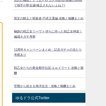
悠想の極祖アトゥム PVPガチ勢必須⁉開幕CGMax
で相手が即全滅(修正されないよね？)
剪定の騎士と暗殺者-円卓王選編-攻略と報酬まとめ
極創の戦乙女リーヴァ 待ちに待った戦乙女神楽！
編成をガチ考察
11周年キャンペーンまとめ・記念ガチャの当たり
考察あり
戦乙女たちの黄金都市伝説‐エルドラード‐攻略と報
酬
苦難から始まる海洋生活・攻略と報酬まとめ
ゆるドラ公式Twitter