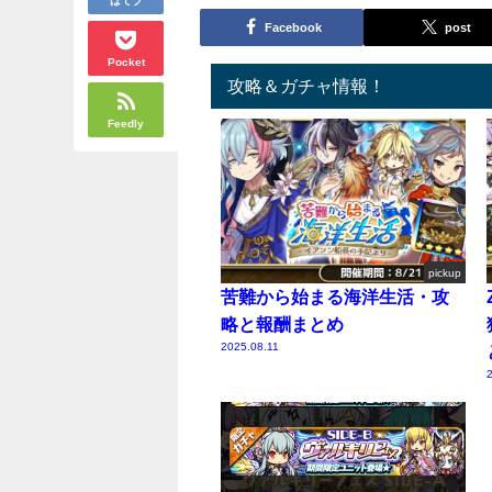
Facebook
post
Pocket
攻略＆ガチャ情報！
Feedly
pickup
苦難から始まる海洋生活・攻
略と報酬まとめ
2025.08.11
2