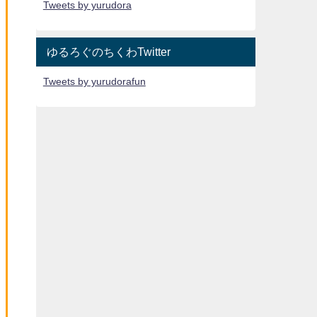
Tweets by yurudora
ゆるろぐのちくわTwitter
Tweets by yurudorafun