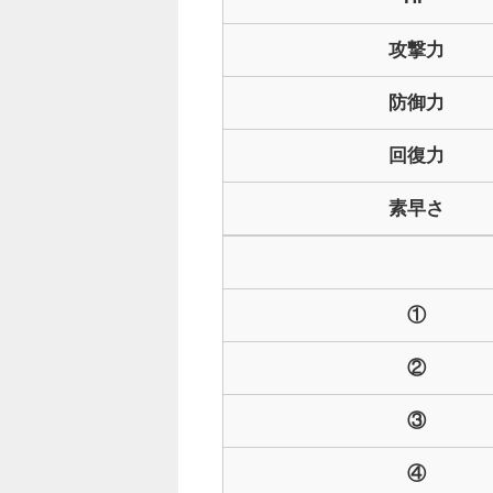
攻撃力
防御力
回復力
素早さ
①
②
③
④