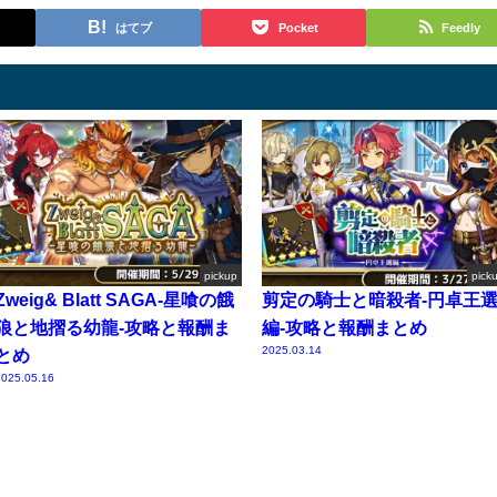
はてブ
Pocket
Feedly
pickup
pick
Zweig& Blatt SAGA-星喰の餓
剪定の騎士と暗殺者-円卓王
狼と地摺る幼龍-攻略と報酬ま
編-攻略と報酬まとめ
2025.03.14
とめ
025.05.16