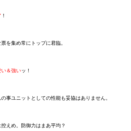
ア
！
な票を集め常にトップに君臨。
愛い＆強い
ッ！
んの事ユニットとしての性能も妥協はありません。
は控えめ。防御力はまあ平均？