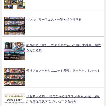
ヴァルキリーフェス・一覧と当たり考察
極創の戦乙女リーヴァ 待ちに待った戦乙女神楽！編成
をガチ考察
倭神フェス当たりユニット考察！迷ったらこれをっ！
リセマラ考察・3分で分かるオススメキャラ5選 最初
から最強伝説(本当のリセマラも紹介)