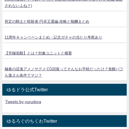
されないよね？)
剪定の騎士と暗殺者-円卓王選編-攻略と報酬まとめ
11周年キャンペーンまとめ・記念ガチャの当たり考察あり
【究極覚醒】とは？対象ユニットと概要
極奏の謡鬼アメノサグメ CG回復ってそんなお手軽だったけ？覚醒バフ
も激ヌル条件てマジ？
ゆるドラ公式Twitter
Tweets by yurudora
ゆるろぐのちくわTwitter