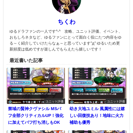
ちくわ
ゆるドラファンの一人です^-^ 攻略、ユニット評価、イベント、
おもしろネタなど、ゆるファンにとって面白く役にたつ内容をゆ
る～く紹介していけたらなぁ～と思っています°д° ゆるいため更
新頻度は低めですが楽しんでもらえたら嬉しいです！
最近書いた記事
ユニット評価
ユニット評価
禁域の賢神クヴァシル MSバ
幼き大地ユミル 風属性には嬉
フ全部クリティカルUP！強化
しい回復技あり！地味に火力
に加えてバフ打ち消しもOK
補助も優秀