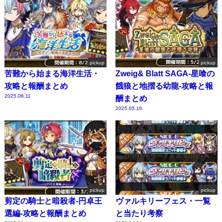
pickup
pickup
苦難から始まる海洋生活・
Zweig& Blatt SAGA-星喰の
攻略と報酬まとめ
餓狼と地摺る幼龍-攻略と報
2025.08.11
酬まとめ
2025.05.16
pickup
pickup
剪定の騎士と暗殺者-円卓王
ヴァルキリーフェス・一覧
選編-攻略と報酬まとめ
と当たり考察