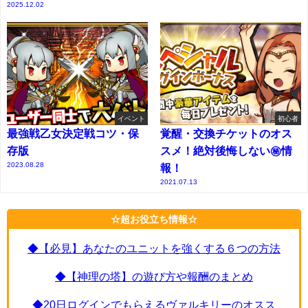
2025.12.02
イベント
初心者
最強戦乙女決定戦コツ・保
覚醒・交換チケットのオス
存版
スメ！絶対後悔しない㊙情
2023.08.28
報！
2021.07.13
☆超お役立ち情報☆
◆【必見】あなたのユニットを強くする６つの方法
◆【神理の塔】の遊び方や報酬のまとめ
◆20日ログインでもらえるヴァルキリーのオスス