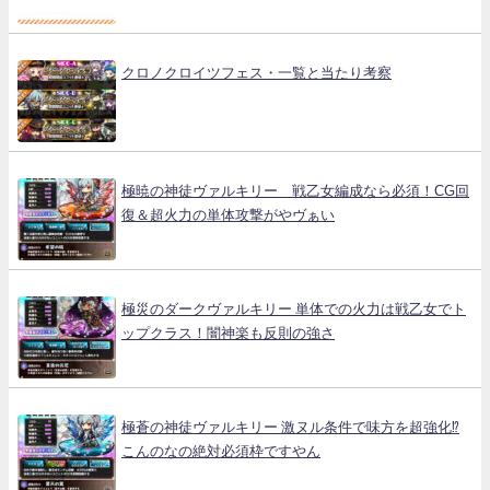
クロノクロイツフェス・一覧と当たり考察
極暁の神徒ヴァルキリー 戦乙女編成なら必須！CG回
復＆超火力の単体攻撃がやヴぁい
極災のダークヴァルキリー 単体での火力は戦乙女でト
ップクラス！闇神楽も反則の強さ
極蒼の神徒ヴァルキリー 激ヌル条件で味方を超強化⁉
こんのなの絶対必須枠ですやん