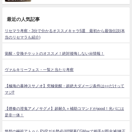
最近の人気記事
リセマラ考察・3分で分かるオススメキャラ5選 最初から最強伝説(本
当のリセマラも紹介)
覚醒・交換チケットのオススメ！絶対後悔しない㊙情報！
ヴァルキリーフェス・一覧と当たり考察
【極海の暴神スサノオ】究極覚醒・超絶大ダメージ条件は○○だけって
マジ⁉
【煙奏の澄鬼アメノサグメ】超耐久＋補助コマンドがgood！光パには
是非一体！
悠想の極祖アトゥム PVPガチ勢必須⁉開幕CGMaxで相手が即全滅(修正