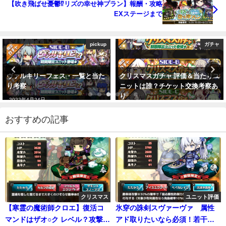
【吹き飛ばせ憂鬱⁉リズの幸せ神プラン】報酬・攻略
EXステージまで
pickup
ガチャ
リーフェス・一覧と当た
クリスマスガチャ 評価＆当たりユ
ゾロアス
ニットは誰？チケット交換考察あ
2022年6
り
月24日
2019年12月17日
おすすめの記事
クリスマス
ユニット評価
【寒霊の魔術師クロエ】復活コ
氷穿の誅剣スヴァーヴァ 属性
マンドはザオ○ク レベル？攻撃力
アド取りたいなら必須！若干の