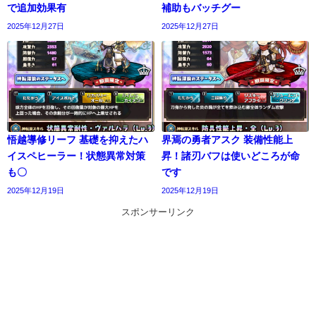
で追加効果有
補助もバッチグー
2025年12月27日
2025年12月27日
悟越導修リーフ 基礎を抑えたハ
界焉の勇者アスク 装備性能上
イスペヒーラー！状態異常対策
昇！諸刃バフは使いどころが命
も〇
です
2025年12月19日
2025年12月19日
スポンサーリンク