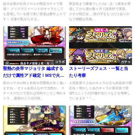
もトップクラス
性能被りはご愛嬌
超大企業の社長クロエが限定ガチャで登
限定化まで爆速でしたね(・Д・) 彼女が登
場！ クリスマスイベントのキャラとして
場してから僅か数ヶ月で浴衣枠で実装。
も登場している様で実に登場は数年ぶりで
さすが戦乙女… 誅の字をもつだけありか
す！ 古参の私からする...
なリ物騒な性格...
コラボ
ガチャ
聖熱の炎帝マジョリタ 編成する
ストーリーズフェス・一覧と当
だけで属性アド確定！MSで火力
たり考察
補助もOK
前のコラボの時と衣装や雰囲気が全く違い
人気投票で上位のキャラが立ち絵追加で限
ますね… そりゃあ別人なので当然か。 ス
定化！懐かしくあのキャラが新衣装で登
テータスだけで見れば当時そこそこ壊れキ
場⁉ユニットの評価や当たりなどを考察し
ャラ… 最初のコラボの時...
ていきます＾＾...