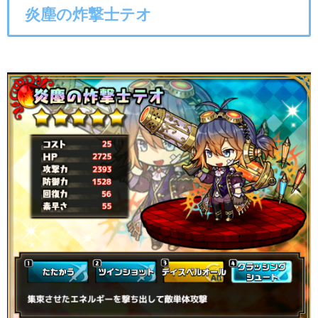
炎塵の炸撃士テオ
○