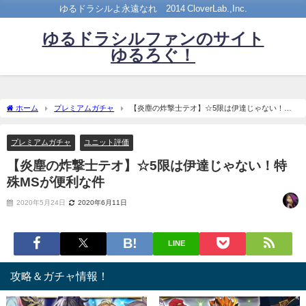
ゆるドラシルよ永遠なれ©2014 CloverLab.,Inc.
ゆるドラシルファンのサイト
ゆるろぐ！
ホーム
プレミアムガチャ
【炎塵の炸撃士テオ】☆5限は伊達じゃない！特
殊MSが便利な件
プレミアムガチャ
ユニット評価
【炎塵の炸撃士テオ】☆5限は伊達じゃない！特
殊MSが便利な件
2020年5月24日
2020年6月11日
LINE
攻略＆ガチャ情報！