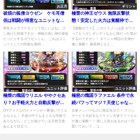
お正月
ギリシャ
祓煩の狐僧ヨウゼン ケモ耳僧
極雷の神王ゼウス 無限反撃状
侶は戦闘が得意なユニットなん
態！安定した火力は覚醒枠でも
だね！
ピカイチ！
男性キャラでケモミミて珍しいよね。 少
【覚醒ゼウス】 このイケメンは誰 ゼウス
し抜けた性格ですが、神格の高い神の使徒
ってもう少しダンディなおじ様だった気が
だったりするヨウゼンくん。 これはユニ
するのですがッ！ ギリシャ神話の主神が
ットとしての性能も期待...
遂に覚醒！ 最高神とえど...
ユニット評価
ユニット評価
極燈の熾謡ウリエル ややクセあ
極慈の熾謡ラファエル 条件で永
り？お手軽火力と自動反撃が強
続バフってマジ？天使じゃなく
力な件
てもOK
DIYアイドルのイメージが一番強いウリエ
古参メンバーなのに限定化ゼロ！ ファン
ルちゃん！ 天使の中でもまともな性格で
サービス大好きなイケメン天使ラファエル
ありながら、どこか抜けている天然天使。
が遂に覚醒＾＾ 彼に人気があるかは一旦
あんまり目立つ...
置いておいて… エ...