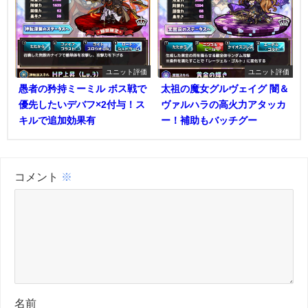
ユニット評価
ユニット評価
愚者の矜持ミーミル ボス戦で
太祖の魔女グルヴェイグ 闇＆
優先したいデバフ×2付与！ス
ヴァルハラの高火力アタッカ
キルで追加効果有
ー！補助もバッチグー
コメント
※
名前