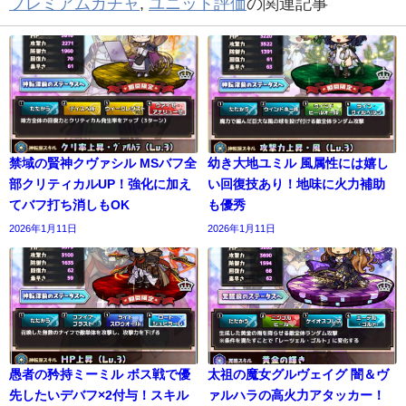
プレミアムガチャ
,
ユニット評価
の関連記事
禁域の賢神クヴァシル MSバフ全
幼き大地ユミル 風属性には嬉し
部クリティカルUP！強化に加え
い回復技あり！地味に火力補助
てバフ打ち消しもOK
も優秀
2026年1月11日
2026年1月11日
愚者の矜持ミーミル ボス戦で優
太祖の魔女グルヴェイグ 闇＆ヴ
先したいデバフ×2付与！スキル
ァルハラの高火力アタッカー！