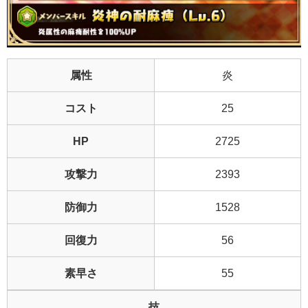
属性
炎
コスト
25
HP
2725
攻撃力
2393
防御力
1528
回復力
56
素早さ
55
技