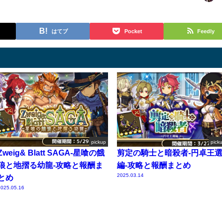
はてブ
Pocket
Feedly
pickup
pick
Zweig& Blatt SAGA-星喰の餓
剪定の騎士と暗殺者-円卓王
狼と地摺る幼龍-攻略と報酬ま
編-攻略と報酬まとめ
2025.03.14
とめ
025.05.16