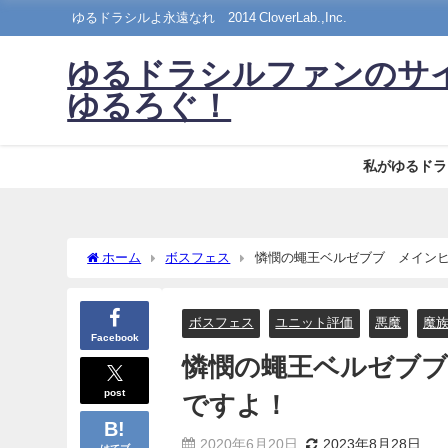
ゆるドラシルよ永遠なれ©2014 CloverLab.,Inc.
ゆるドラシルファンのサ
ゆるろぐ！
私がゆるドラ
ホーム
ボスフェス
憐憫の蠅王ベルゼブブ メインヒ
ボスフェス
ユニット評価
悪魔
魔
Facebook
憐憫の蠅王ベルゼブブ
post
ですよ！
2020年6月20日
2023年8月28日
はてブ