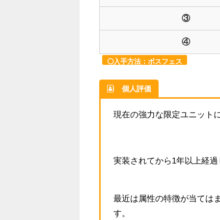
③
④
入手方法：ボスフェス
個人評価
現在の強力な限定ユニット
実装されてから1年以上経
最近は属性の特徴が当ては
す。