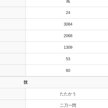
風
24
3084
2068
1309
53
60
技
たたかう
二刀一閃