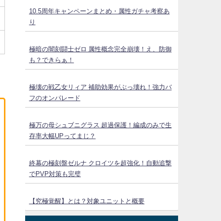
10.5周年キャンペーンまとめ・属性ガチャ考察あ
り
極暗の闇刻闘士ゼロ 属性概念完全崩壊！え、防御
も？できらぁ！
極壊の戦乙女リィア 補助効果がぶっ壊れ！強力バ
フのオンパレード
極万の母シュブニグラス 超過保護！編成のみで生
存率大幅UPってまじ？
終幕の極刻盤ゼルナ クロイツを超強化！自動追撃
でPVP対策も完璧
【究極覚醒】とは？対象ユニットと概要