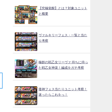
【究極覚醒】とは？対象ユニット
と概要
ヴァルキリーフェス・一覧と当た
り考察
極創の戦乙女リーヴァ 待ちに待っ
た戦乙女神楽！編成をガチ考察
倭神フェス当たりユニット考察！
迷ったらこれをっ！