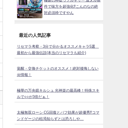
極蒼の神徒ヴァルキリー 激ヌル条
件で味方を超強化⁉こんのなの絶
対必須枠ですやん
最近の人気記事
リセマラ考察・3分で分かるオススメキャラ5選
最初から最強伝説(本当のリセマラも紹介)
覚醒・交換チケットのオススメ！絶対後悔しない
㊙情報！
極華の万央鏡キルシュ 光神楽の最高峰！特殊スキ
ルで○○が3倍だぁ！
太極無双ローシ CG回復とバフ効果が超優秀⁉コマ
ンドゲージの枯渇知らずとは恐ろしや…