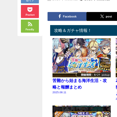
Pocket
Facebook
post
Feedly
攻略＆ガチャ情報！
pickup
苦難から始まる海洋生活・攻
略と報酬まとめ
2025.08.11
2