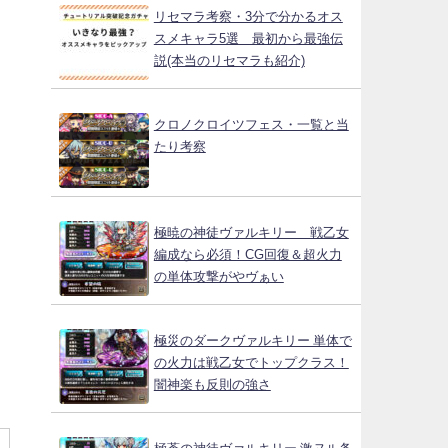
リセマラ考察・3分で分かるオス
スメキャラ5選 最初から最強伝
説(本当のリセマラも紹介)
クロノクロイツフェス・一覧と当
たり考察
極暁の神徒ヴァルキリー 戦乙女
編成なら必須！CG回復＆超火力
の単体攻撃がやヴぁい
極災のダークヴァルキリー 単体で
の火力は戦乙女でトップクラス！
闇神楽も反則の強さ