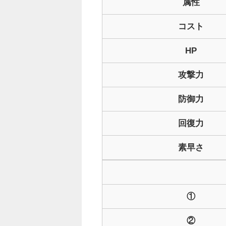
属性
コスト
HP
攻撃力
防御力
回復力
素早さ
①
②