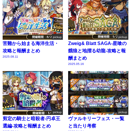
pickup
pickup
苦難から始まる海洋生活・
Zweig& Blatt SAGA-星喰の
攻略と報酬まとめ
餓狼と地摺る幼龍-攻略と報
2025.08.11
酬まとめ
2025.05.16
pickup
pickup
剪定の騎士と暗殺者-円卓王
ヴァルキリーフェス・一覧
選編-攻略と報酬まとめ
と当たり考察