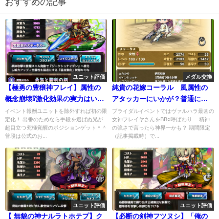
おすすめの記事
ユニット評価
メダル交換
【極勇の豊穣神フレイ】属性の
純貴の花嫁コーラル 風属性の
概念崩壊⁉激化効果の実力はいか
アタッカーにいかが？普通に強
に？
いw
イベント報酬ユニットを除外すれば初の限
ブライダルイベントではヴァルハラ最凶の
定化！ 出番のためなら手段を選ばぬ兄が
女神フレイヤさんをBB○呼ばわり… 精神
超目立つ究極覚醒のポジションゲット＾＾
の強さで言ったら神界一かも？ 期間限定
普段は公式のお...
（記事掲載時）で...
ユニット評価
ユニット評価
【 無貌の神ナルラトホテプ】ク
【必断の剣神フツヌシ】「俺の