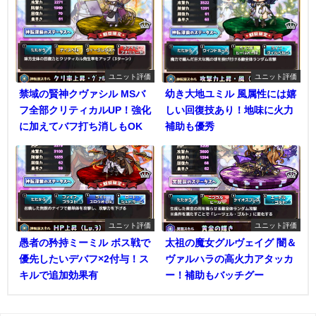
ユニット評価
ユニット評価
禁域の賢神クヴァシル MSバ
幼き大地ユミル 風属性には嬉
フ全部クリティカルUP！強化
しい回復技あり！地味に火力
に加えてバフ打ち消しもOK
補助も優秀
ユニット評価
ユニット評価
愚者の矜持ミーミル ボス戦で
太祖の魔女グルヴェイグ 闇＆
優先したいデバフ×2付与！ス
ヴァルハラの高火力アタッカ
キルで追加効果有
ー！補助もバッチグー