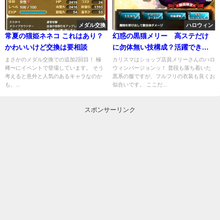
メダル交換
ハロウィン
常夏の猫姫ネネコ これはあり？
幻惑の黒猫メリー 高ステだけ
かわいいけど交換は要相談
に勿体無い技構成？活躍できる
場面とは
まさかのメダル交換での追加2回目！ 極
カリスマはショップ店員メリーさんのハロ
稀〜にイベントで登場しています。 そう
ウィンバージョンッ！ 普段も落ち着いた
考えると意外と人気のあるキャラなのか
黒系の服ですが、フルフリの衣装も良くお
も。...
似合いです。 ここだ...
スポンサーリンク