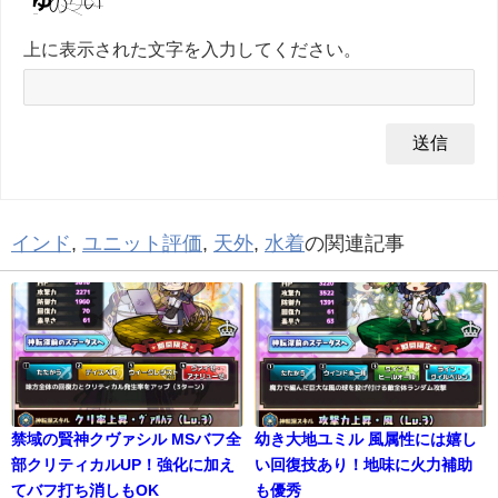
上に表示された文字を入力してください。
インド
,
ユニット評価
,
天外
,
水着
の関連記事
禁域の賢神クヴァシル MSバフ全
幼き大地ユミル 風属性には嬉し
部クリティカルUP！強化に加え
い回復技あり！地味に火力補助
てバフ打ち消しもOK
も優秀