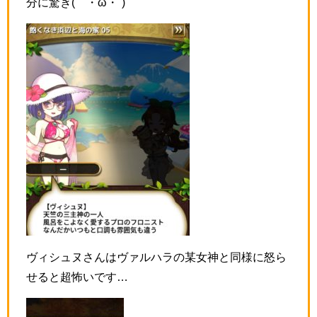
分に驚き(´・ω・
`)
ヴィシュヌさんはヴァルハラの某女神と同様に怒ら
せると超怖いです…