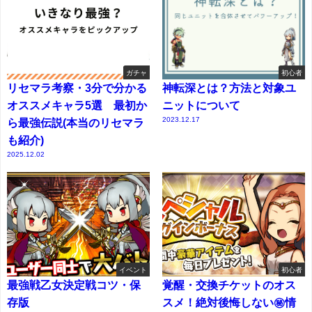
ガチャ
初心者
リセマラ考察・3分で分かる
神転深とは？方法と対象ユ
オススメキャラ5選 最初か
ニットについて
2023.12.17
ら最強伝説(本当のリセマラ
も紹介)
2025.12.02
イベント
初心者
最強戦乙女決定戦コツ・保
覚醒・交換チケットのオス
存版
スメ！絶対後悔しない㊙情