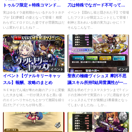
トゥルフ限定＋特殊コマンドで
刀は特殊でなガード不可ってや
追加ダメージ
つだ」
実はゆるドラ超初期からいるナルラトホテ
イベント【隠れし祖と隠された子】で登場
プが【幻夢郷】の姿となって登場！ 相変
したフツヌシが限定ユニットとして登場！
わらずにドロドロした姿ですが雰囲気はだ
剣神と言われいる彼の実力はいかに！？
いぶ変わりましたね？ ...
そんなこんなで...
イベント
インド
イベント【ヴァルキリーキャッ
聖夜の極鐘ヴィシュヌ 摩訶不思
スル】報酬、攻略のまとめ
議スキル所持⁉結局雷属性が一番
なんだわ
ＮＥＷおでん城が奪われ敵のアジトに変貌
風呂を求めてクリスマスタウンまで? イン
した大きな城… 一行が潜入すると黒い姿
ドの主神の中で実質のトップに君臨するヴ
のエインヘリヤルたちとかつて激闘を繰り
ィシュヌさんですが覚醒は1番最後となっ
広げたアイツたちが待ち受...
てしまいましたね… しか...