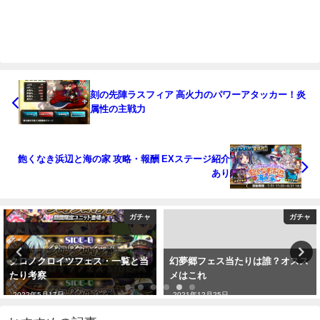
刻の先陣ラスフィア 高火力のパワーアタッカー！炎
属性の主戦力
飽くなき浜辺と海の家 攻略・報酬 EXステージ紹介
あり
ガチャ
ガチャ
クロノクロイツフェス・一覧と当
幻夢郷フェス当たりは誰？オスス
たり考察
メはこれ
2022年5月17日
2021年12月25日