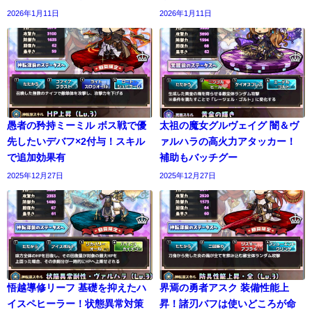
2026年1月11日
2026年1月11日
愚者の矜持ミーミル ボス戦で優
太祖の魔女グルヴェイグ 闇＆ヴ
先したいデバフ×2付与！スキル
ァルハラの高火力アタッカー！
で追加効果有
補助もバッチグー
2025年12月27日
2025年12月27日
悟越導修リーフ 基礎を抑えたハ
界焉の勇者アスク 装備性能上
イスペヒーラー！状態異常対策
昇！諸刃バフは使いどころが命