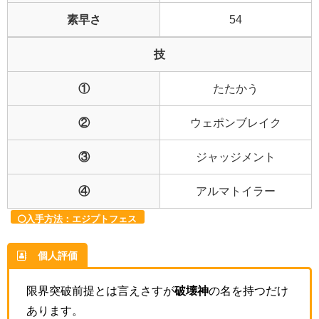
素早さ
54
技
①
たたかう
②
ウェポンブレイク
③
ジャッジメント
④
アルマトイラー
入手方法：エジプトフェス
個人評価
限界突破前提とは言えさすが
破壊神
の名を持つだけ
あります。