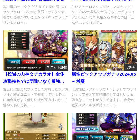
能！
黒い服のサンタ？ どう見ても悪い感じの
白い方のクロノクロイツ、マスカルウィ
サンタクロースですが普通にサンタです。
ン！ 2022の段階で半分くらいの逆クロイ
着ている服が黒いことからBSC（ブラック
ツが出たかな？ 風貌から察するのは〜た
サンタクロー...
ん枠… いやミステ...
ユニット評価
ガチャ
【投岩の力神タヂカラオ】全体
属性ピックアップガチャ2024.05
攻撃持ちでは間違いなく最強！
～考察
圧倒的すぎで笑
過去には強力なボスとして対峙したタヂカ
【属性ピックアップガチャ】少しずつライ
ラオが限定ユニットで登場！ 見た目以上
ンナップ変えて常時開催してほしいよぉ
に面倒見がよく優しい彼の実力はいかに？
強力なユニットが入手できます。 自分の
倭神であり力神、...
戦闘スタイルや所持ユニット...