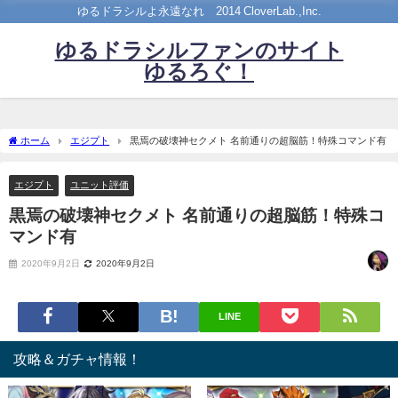
ゆるドラシルよ永遠なれ©2014 CloverLab.,Inc.
ゆるドラシルファンのサイト
ゆるろぐ！
ホーム
エジプト
黒焉の破壊神セクメト 名前通りの超脳筋！特殊コマンド有
エジプト
ユニット評価
黒焉の破壊神セクメト 名前通りの超脳筋！特殊コ
マンド有
2020年9月2日
2020年9月2日
LINE
攻略＆ガチャ情報！