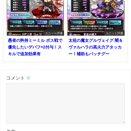
ユニット評価
ユニット評価
愚者の矜持ミーミル ボス戦で
太祖の魔女グルヴェイグ 闇＆
優先したいデバフ×2付与！ス
ヴァルハラの高火力アタッカ
キルで追加効果有
ー！補助もバッチグー
コメント
※