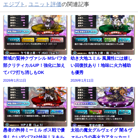
エジプト
,
ユニット評価
の関連記事
禁域の賢神クヴァシル MSバフ全
幼き大地ユミル 風属性には嬉し
部クリティカルUP！強化に加え
い回復技あり！地味に火力補助
てバフ打ち消しもOK
も優秀
2026年1月11日
2026年1月11日
愚者の矜持ミーミル ボス戦で優
太祖の魔女グルヴェイグ 闇＆ヴ
先したいデバフ×2付与！スキル
ァルハラの高火力アタッカー！