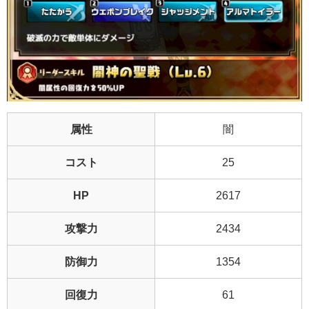
属性
闇
コスト
25
HP
2617
攻撃力
2434
防御力
1354
回復力
61