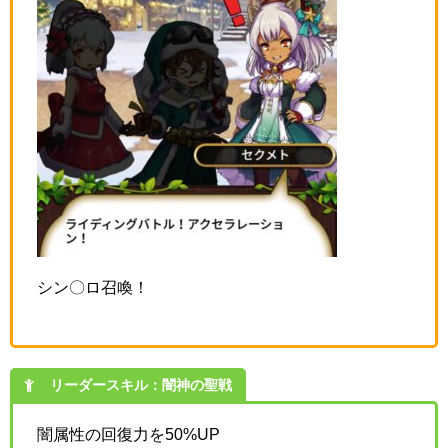
シン〇ロ召喚！
リーダースキル：闇神の聖戦
闇属性の回復力を50%UP