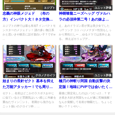
エジプト
ユニット評価
忠義の神眼メジェド （布の
神樹喰龍ニーズヘッグ ヴァルハ
方）インパクト大！ネタ交換あ
ラの必須枠第二号！あの妹より
りかも
も戦闘力は高め
エジプトの神では最も有名⁉︎ インパクトモ
え、あのドラゴン君が実は美少女でした
ンスターのメジェドッ！ 謎の多い無口系
っ!? ソンナ コト ハジメテダー性別もしっ
かと思いきや饒舌に話す面白い子？ですw
かり男性だしー …ゆるドラでは意外とあ
...
る。 例えばカリュブデ...
クロノクロイツ
ユニット評価
始まりの長針ゼクト 基本を抑え
極刃の神斬り阿国 自動反撃の決
た万能アタッカー！でも周りが
定版！地味にPVPでは会いたくな
強いと苦労するよね
いユニット
ゼクト… 名前はどこかのラスボスおやじ
最後に限定化したのはいつだっけ…？ す
に似ているけど雰囲気はいい感じに年齢を
き焼き大好き阿国ちゃんが遂に究極覚醒！
重ねたヴィン〇ント。 初期から強力なユ
なんか覚醒して名前が物騒だし、ちょっと
ニット揃いのクロイツ枠… ...
怖い？？ いやい...