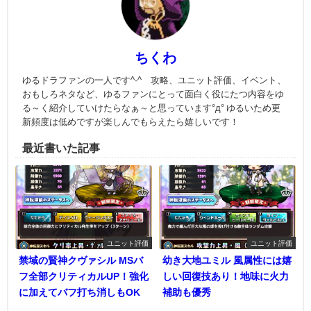
ちくわ
ゆるドラファンの一人です^-^ 攻略、ユニット評価、イベント、
おもしろネタなど、ゆるファンにとって面白く役にたつ内容をゆ
る～く紹介していけたらなぁ～と思っています°д° ゆるいため更
新頻度は低めですが楽しんでもらえたら嬉しいです！
最近書いた記事
ユニット評価
ユニット評価
禁域の賢神クヴァシル MSバ
幼き大地ユミル 風属性には嬉
フ全部クリティカルUP！強化
しい回復技あり！地味に火力
に加えてバフ打ち消しもOK
補助も優秀