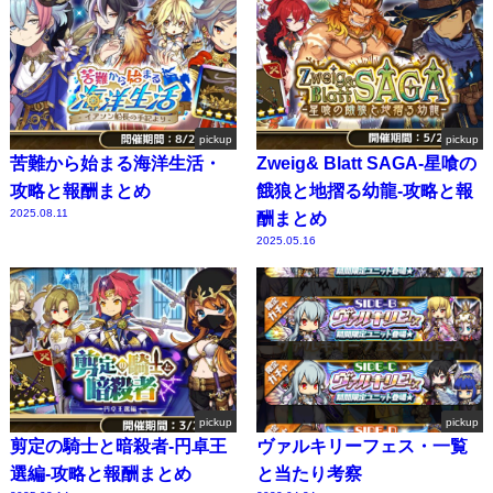
pickup
pickup
苦難から始まる海洋生活・
Zweig& Blatt SAGA-星喰の
攻略と報酬まとめ
餓狼と地摺る幼龍-攻略と報
2025.08.11
酬まとめ
2025.05.16
pickup
pickup
剪定の騎士と暗殺者-円卓王
ヴァルキリーフェス・一覧
選編-攻略と報酬まとめ
と当たり考察