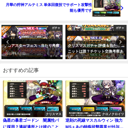
月華の狩神アルテミス 単体回復技でサポート攻撃性
能も優秀です
ガチャ
ガチャ
クリスマスガチャ 評価＆当たりユ
幻夢郷フェス当たりは誰？オスス
ニットは誰？チケット交換考察あ
メはこれ
り
2021年12月25日
2019年12月17日
おすすめの記事
クリスマス
クロノクロイツ
偽星の暴君ゴードン 闇属性パ
逆刻の死線マスカルウィン 強力
に採用？適材適所とは彼のこと
MS＋あの特殊状態異常が付与可