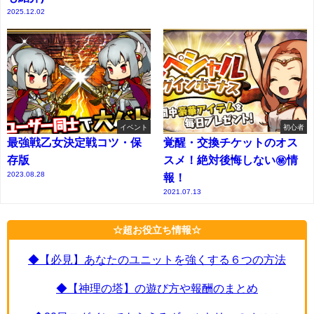
2025.12.02
イベント
初心者
最強戦乙女決定戦コツ・保
覚醒・交換チケットのオス
存版
スメ！絶対後悔しない㊙情
2023.08.28
報！
2021.07.13
☆超お役立ち情報☆
◆【必見】あなたのユニットを強くする６つの方法
◆【神理の塔】の遊び方や報酬のまとめ