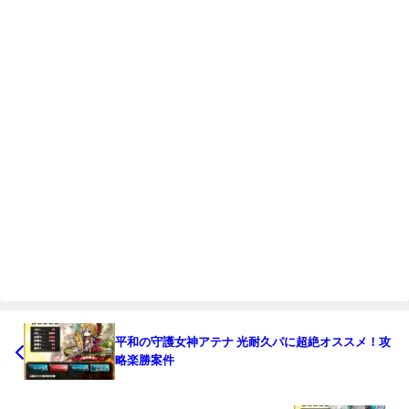
平和の守護女神アテナ 光耐久パに超絶オススメ！攻
略楽勝案件