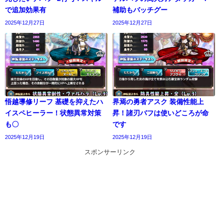
で追加効果有
補助もバッチグー
2025年12月27日
2025年12月27日
悟越導修リーフ 基礎を抑えたハ
界焉の勇者アスク 装備性能上
イスペヒーラー！状態異常対策
昇！諸刃バフは使いどころが命
も〇
です
2025年12月19日
2025年12月19日
スポンサーリンク