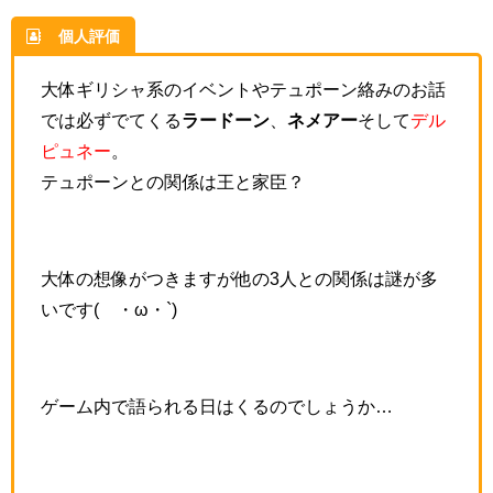
個人評価
大体ギリシャ系のイベントやテュポーン絡みのお話
では必ずでてくる
ラードーン
、
ネメアー
そして
デル
ピュネー
。
テュポーンとの関係は王と家臣？
大体の想像がつきますが他の3人との関係は謎が多
いです(´・ω・`)
ゲーム内で語られる日はくるのでしょうか…