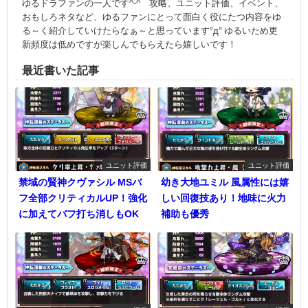
ゆるドラファンの一人です^-^ 攻略、ユニット評価、イベント、
おもしろネタなど、ゆるファンにとって面白く役にたつ内容をゆ
る～く紹介していけたらなぁ～と思っています°д° ゆるいため更
新頻度は低めですが楽しんでもらえたら嬉しいです！
最近書いた記事
ユニット評価
ユニット評価
禁域の賢神クヴァシル MSバ
幼き大地ユミル 風属性には嬉
フ全部クリティカルUP！強化
しい回復技あり！地味に火力
に加えてバフ打ち消しもOK
補助も優秀