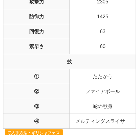
攻撃力
2305
防御力
1425
回復力
63
素早さ
60
技
①
たたかう
②
ファイアボール
③
蛇の献身
④
メルティングスライサー
入手方法：ギリシャフェス