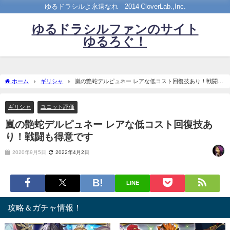
ゆるドラシルよ永遠なれ©2014 CloverLab.,Inc.
ゆるドラシルファンのサイト
ゆるろぐ！
ホーム
ギリシャ
嵐の艶蛇デルピュネー レアな低コスト回復技あり！戦闘も
得意です
ギリシャ
ユニット評価
嵐の艶蛇デルピュネー レアな低コスト回復技あ
り！戦闘も得意です
2020年9月5日
2022年4月2日
LINE
攻略＆ガチャ情報！