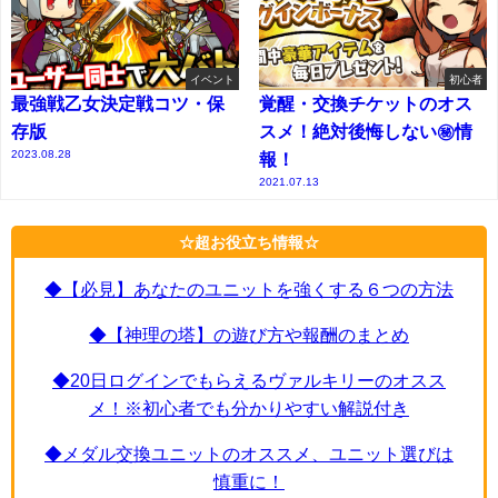
イベント
初心者
最強戦乙女決定戦コツ・保
覚醒・交換チケットのオス
存版
スメ！絶対後悔しない㊙情
2023.08.28
報！
2021.07.13
☆超お役立ち情報☆
◆【必見】あなたのユニットを強くする６つの方法
◆【神理の塔】の遊び方や報酬のまとめ
◆20日ログインでもらえるヴァルキリーのオスス
メ！※初心者でも分かりやすい解説付き
◆メダル交換ユニットのオススメ、ユニット選びは
慎重に！