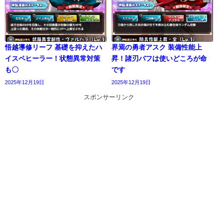
悟越導修リーフ 基礎を抑えたハ
界焉の勇者アスク 装備性能上
イスペヒーラー！状態異常対策
昇！諸刃バフは使いどころが命
も〇
です
2025年12月19日
2025年12月19日
スポンサーリンク