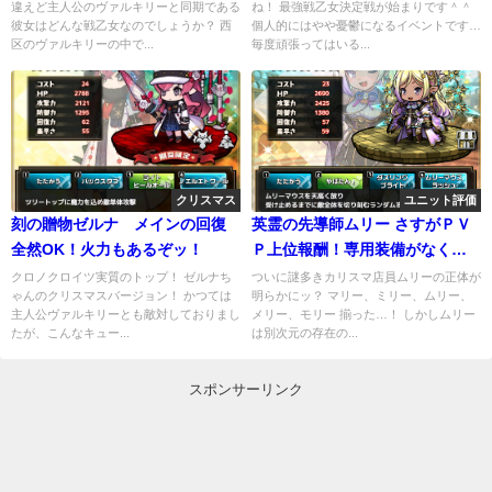
違えど主人公のヴァルキリーと同期である
ね！ 最強戦乙女決定戦が始まりです＾＾
彼女はどんな戦乙女なのでしょうか？ 西
個人的にはやや憂鬱になるイベントです…
区のヴァルキリーの中で...
毎度頑張ってはいる...
クリスマス
ユニット評価
刻の贈物ゼルナ メインの回復
英霊の先導師ムリー さすがＰＶ
全然OK！火力もあるぞッ！
Ｐ上位報酬！専用装備がなくて
も超つよいぞ！やばたん？
クロノクロイツ実質のトップ！ ゼルナち
ついに謎多きカリスマ店員ムリーの正体が
ゃんのクリスマスバージョン！ かつては
明らかにッ？ マリー、ミリー、ムリー、
主人公ヴァルキリーとも敵対しておりまし
メリー、モリー 揃った…！ しかしムリー
たが、こんなキュー...
は別次元の存在の...
スポンサーリンク