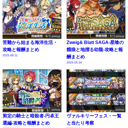
pickup
pickup
苦難から始まる海洋生活・
Zweig& Blatt SAGA-星喰の
攻略と報酬まとめ
餓狼と地摺る幼龍-攻略と報
2025.08.11
酬まとめ
2025.05.16
pickup
pickup
剪定の騎士と暗殺者-円卓王
ヴァルキリーフェス・一覧
選編-攻略と報酬まとめ
と当たり考察