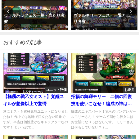
ヴァルキリーフェス・一覧と当た
幻夢郷フェス当たりは誰？オスス
り考察
メはこれ
2022年4月24日
2021年12月25日
おすすめの記事
ユニット評価
お正月
【極霧の戦乙女ミスト】覚醒ス
招福の舞獅モリー 二個の回復
キルが想像以上で驚愕
技を使いこなせ！編成の神はサ
ポートも神
遂にミストも究極覚醒ユニットになりまし
編成のエキスパート！我らのツンデレガー
たね！ 作中では地味で目立たない印象で
ルモリーさん！ ゲーム初期から彼女には
すが、本当は個性豊かなキャラクターなの
お世話になりっぱなしです。 モリーさん
です！ という訳で...
は何もしていない？？...