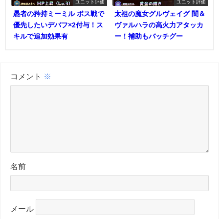
ユニット評価
ユニット評価
愚者の矜持ミーミル ボス戦で
太祖の魔女グルヴェイグ 闇＆
優先したいデバフ×2付与！ス
ヴァルハラの高火力アタッカ
キルで追加効果有
ー！補助もバッチグー
コメント
※
名前
メール