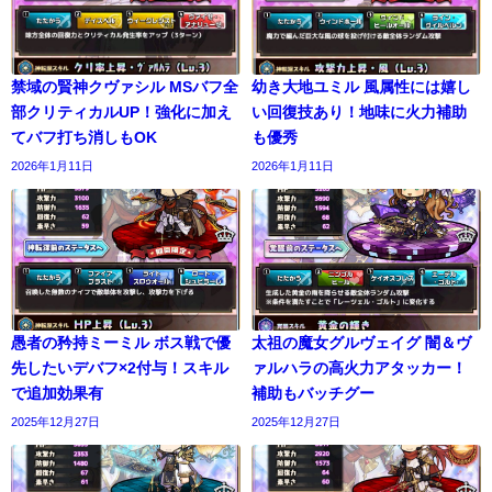
禁域の賢神クヴァシル MSバフ全
幼き大地ユミル 風属性には嬉し
部クリティカルUP！強化に加え
い回復技あり！地味に火力補助
てバフ打ち消しもOK
も優秀
2026年1月11日
2026年1月11日
愚者の矜持ミーミル ボス戦で優
太祖の魔女グルヴェイグ 闇＆ヴ
先したいデバフ×2付与！スキル
ァルハラの高火力アタッカー！
で追加効果有
補助もバッチグー
2025年12月27日
2025年12月27日