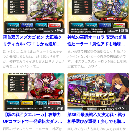
ユニット評価
ユニット評価
落首双刀スズカゴゼン 大正義ク
神域の巫踊オーロラ 安定の光属
リティカルバフ！しかも追加効
性ヒーラー！属性アドも地味に
果とか驚き( ﾟДﾟ)
便利
ほうほう… これはまたキュートな鬼キャ
良い意味で初登場の面影なしッ！ 新メン
ラが登場しましたね。 話は変わります
バーじゃないけど一応円卓の初期面子で
が、倭神でカワイイ系と言えばサクヤヒメ
す。 ボスフェスのオーロラを除けば初限
が有名…？ イベントで...
定化ですね。 カワイ...
ユニット評価
イベント
【騒の戦乙女エルーカ】攻撃力
第36回最強戦乙女決定戦・戦う
UPコマンドで一発逆転大ダメー
相手選びが重要！少しでも順位
ジ！？
を上げる方法
西区のヴァルキリー、エルーカ。 地区は
楽しみでない人も楽しみの人もお待ちか