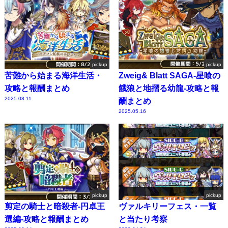
pickup
pickup
苦難から始まる海洋生活・
Zweig& Blatt SAGA-星喰の
攻略と報酬まとめ
餓狼と地摺る幼龍-攻略と報
2025.08.11
酬まとめ
2025.05.16
pickup
pickup
剪定の騎士と暗殺者-円卓王
ヴァルキリーフェス・一覧
選編-攻略と報酬まとめ
と当たり考察