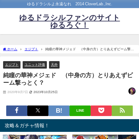
ゆるドラシルよ永遠なれ©2014 CloverLab.,Inc.
ゆるドラシルファンのサイト
ゆるろぐ！
ホーム
エジプト
純瞳の華神メジェド （中身の方）とりあえずビーム撃っ
とく？
エジプト
ユニット評価
天外
純瞳の華神メジェド （中身の方）とりあえずビ
ーム撃っとく？
2020年9月7日
2023年10月25日
LINE
攻略＆ガチャ情報！