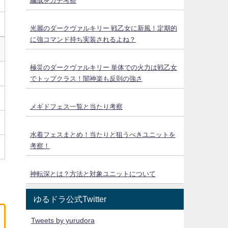
編成をガチ考察
光麗のダークヴァルキリー 戦乙女に新風！定期的
に強コマンド持ち実装されるよね？
極災のダークヴァルキリー 単体での火力は戦乙女
でトップクラス！闇神楽も反則の強さ
メギドフェス一覧と当たり考察
水着フェスまとめ！当たりと狙うべきユニットを
考察！
神転深とは？方法と対象ユニットについて
ゆるドラ公式Twitter
Tweets by yurudora