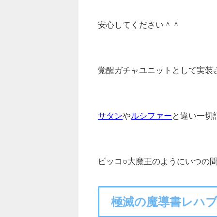
安心してください＾＾
覚醒ガチャユニットとして実装
サタン
や
ルシファー
と違い一切
ピッコ○大魔王のようにいつの
極滅の魔導書レハ