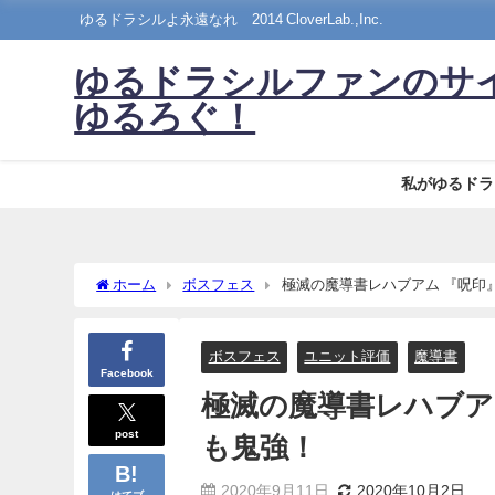
ゆるドラシルよ永遠なれ©2014 CloverLab.,Inc.
ゆるドラシルファンのサ
ゆるろぐ！
私がゆるドラ
ホーム
ボスフェス
極滅の魔導
ボスフェス
ユニット評価
魔導書
Facebook
極滅の魔導書レハブア
post
も鬼強！
2020年9月11日
2020年10月2日
はてブ