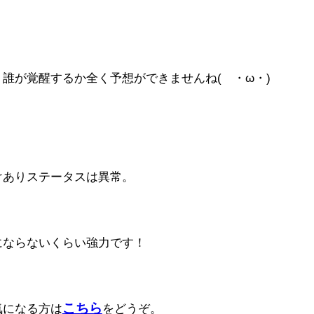
誰が覚醒するか全く予想ができませんね(´・ω・)
けありステータスは異常。
にならないくらい強力です！
こちら
気になる方は
をどうぞ。