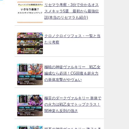
リセマラ考察・3分で分かるオス
スメキャラ5選 最初から最強伝
説(本当のリセマラも紹介)
クロノクロイツフェス・一覧と当
たり考察
極暁の神徒ヴァルキリー 戦乙女
編成なら必須！CG回復＆超火力
の単体攻撃がやヴぁい
極災のダークヴァルキリー 単体で
の火力は戦乙女でトップクラス！
闇神楽も反則の強さ