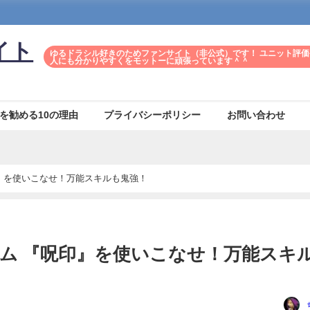
イト
ゆるドラシル好きのためファンサイト（非公式）です！ ユニット評価
人にも分かりやすくをモットーに頑張っています＾＾
を勧める10の理由
プライバシーポリシー
お問い合わせ
書レハブアム 『呪印』を使いこなせ！万能スキルも鬼強！
ム 『呪印』を使いこなせ！万能スキ