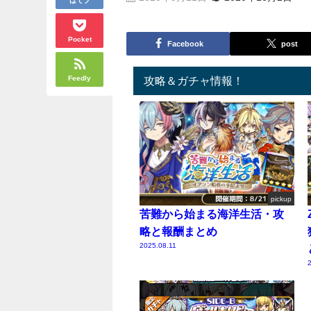
Pocket
Facebook
post
Feedly
攻略＆ガチャ情報！
pickup
苦難から始まる海洋生活・攻
略と報酬まとめ
2025.08.11
2