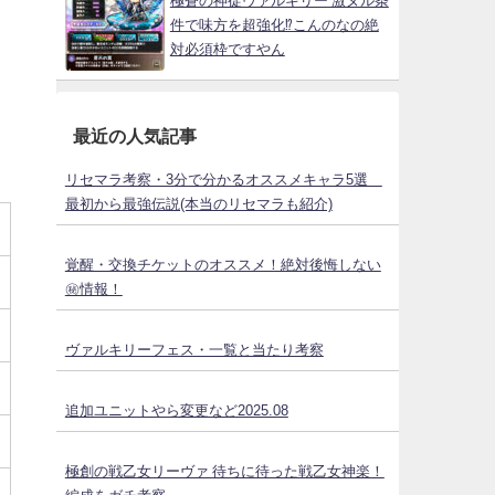
極蒼の神徒ヴァルキリー 激ヌル条
件で味方を超強化⁉こんのなの絶
対必須枠ですやん
最近の人気記事
リセマラ考察・3分で分かるオススメキャラ5選
最初から最強伝説(本当のリセマラも紹介)
覚醒・交換チケットのオススメ！絶対後悔しない
㊙情報！
ヴァルキリーフェス・一覧と当たり考察
追加ユニットやら変更など2025.08
極創の戦乙女リーヴァ 待ちに待った戦乙女神楽！