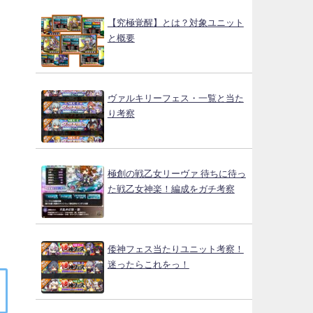
【究極覚醒】とは？対象ユニット
と概要
ヴァルキリーフェス・一覧と当た
り考察
。
極創の戦乙女リーヴァ 待ちに待っ
た戦乙女神楽！編成をガチ考察
倭神フェス当たりユニット考察！
迷ったらこれをっ！