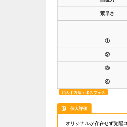
素早さ
①
②
③
④
入手方法：ボスフェス
個人評価
オリジナルが存在せず覚醒