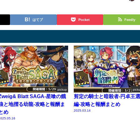
はてブ
Pocket
Feedly
pickup
pick
Zweig& Blatt SAGA-星喰の餓
剪定の騎士と暗殺者-円卓王
狼と地摺る幼龍-攻略と報酬ま
編-攻略と報酬まとめ
2025.03.14
とめ
025.05.16