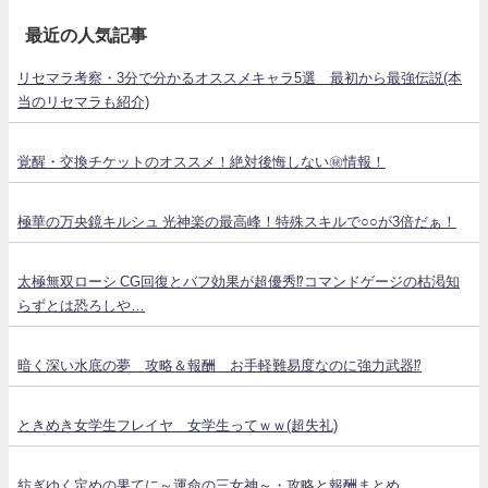
最近の人気記事
リセマラ考察・3分で分かるオススメキャラ5選 最初から最強伝説(本
当のリセマラも紹介)
覚醒・交換チケットのオススメ！絶対後悔しない㊙情報！
極華の万央鏡キルシュ 光神楽の最高峰！特殊スキルで○○が3倍だぁ！
太極無双ローシ CG回復とバフ効果が超優秀⁉コマンドゲージの枯渇知
らずとは恐ろしや…
暗く深い水底の夢 攻略＆報酬 お手軽難易度なのに強力武器⁉
ときめき女学生フレイヤ 女学生ってｗｗ(超失礼)
紡ぎゆく定めの果てに～運命の三女神～・攻略と報酬まとめ