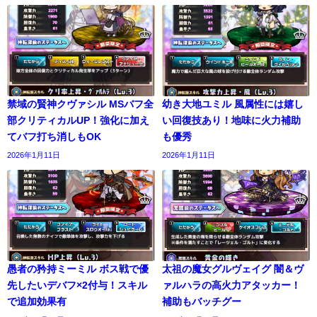
禁域の賢神クヴァシル MSバフ全
幼き大地ユミル 風属性には嬉し
部クリティカルUP！強化に加え
い回復技あり！地味に火力補助
てバフ打ち消しもOK
も優秀
2026年1月11日
2026年1月11日
愚者の矜持ミーミル ボス戦で優
太祖の魔女グルヴェイグ 闇＆ヴ
先したいデバフ×2付与！スキル
ァルハラの高火力アタッカー！
で追加効果有
補助もバッチグー