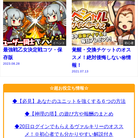
イベント
初心者
最強戦乙女決定戦コツ・保
覚醒・交換チケットのオス
存版
スメ！絶対後悔しない㊙情
2023.08.28
報！
2021.07.13
☆超お役立ち情報☆
◆【必見】あなたのユニットを強くする６つの方法
◆【神理の塔】の遊び方や報酬のまとめ
◆20日ログインでもらえるヴァルキリーのオスス
メ！※初心者でも分かりやすい解説付き