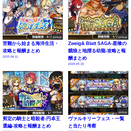
pickup
pickup
苦難から始まる海洋生活・
Zweig& Blatt SAGA-星喰の
攻略と報酬まとめ
餓狼と地摺る幼龍-攻略と報
2025.08.11
酬まとめ
2025.05.16
pickup
pickup
剪定の騎士と暗殺者-円卓王
ヴァルキリーフェス・一覧
選編-攻略と報酬まとめ
と当たり考察