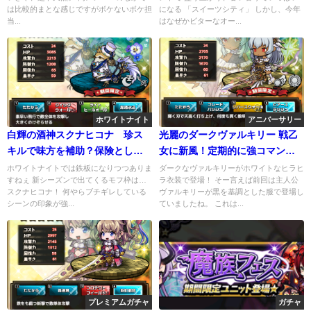
は比較的まとな感じですがボケないボケ担
になる 「スイーツシティ」 しかし、今年
当...
はなぜかビターなオー...
ホワイトナイト
アニバーサリー
白輝の酒神スクナヒコナ 珍ス
光麗のダークヴァルキリー 戦乙
キルで味方を補助？保険として
女に新風！定期的に強コマンド
十分な万能ヒーラー
持ち実装されるよね？
ホワイトナイトでは鉄板になりつつありま
ダークなヴァルキリーがホワイトなヒラヒ
すねぇ 新シーズンで出てくるモフ枠は…
ラ衣装で登場！ そー言えば前回は主人公
スクナヒコナ！ 何やらブチギレしている
ヴァルキリーが黒を基調とした服で登場し
シーンの印象が強...
ていましたね。 これは...
プレミアムガチャ
ガチャ