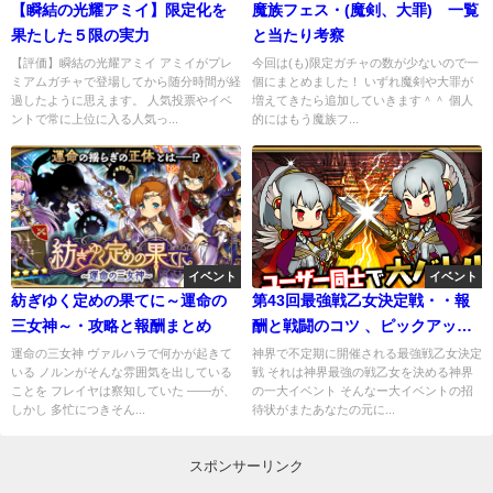
【瞬結の光耀アミイ】限定化を
魔族フェス・(魔剣、大罪) 一覧
果たした５限の実力
と当たり考察
【評価】瞬結の光耀アミイ アミイがプレ
今回は(も)限定ガチャの数が少ないので一
ミアムガチャで登場してから随分時間が経
個にまとめました！ いずれ魔剣や大罪が
過したように思えます。 人気投票やイベ
増えてきたら追加していきます＾＾ 個人
ントで常に上位に入る人気っ...
的にはもう魔族フ...
イベント
イベント
紡ぎゆく定めの果てに～運命の
第43回最強戦乙女決定戦・・報
三女神～・攻略と報酬まとめ
酬と戦闘のコツ 、ピックアップ
ガチャ考察
運命の三女神 ヴァルハラで何かが起きて
神界で不定期に開催される最強戦乙女決定
いる ノルンがそんな雰囲気を出している
戦 それは神界最強の戦乙女を決める神界
ことを フレイヤは察知していた ――が、
の一大イベント そんなー大イベントの招
しかし 多忙につきそん...
待状がまたあなたの元に...
スポンサーリンク