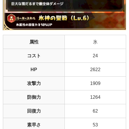
属性
氷
コスト
24
HP
2622
攻撃力
1909
防御力
1264
回復力
62
素早さ
53