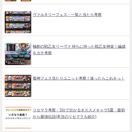
ヴァルキリーフェス・一覧と当たり考察
極創の戦乙女リーヴァ 待ちに待った戦乙女神楽！編成
をガチ考察
倭神フェス当たりユニット考察！迷ったらこれをっ！
リセマラ考察・3分で分かるオススメキャラ5選 最初
から最強伝説(本当のリセマラも紹介)