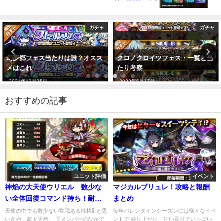
ガチャ
ガチャ
幻夢郷フェス当たりは誰？オスス
クロノクロイツフェス・一覧と当
メはこれ
たり考察
2021年12月25日
2022年5月17日
おすすめの記事
ユニット評価
イベント
神焔の大天使ウリエル 数少な
マジカルブリュレ！攻略と報酬
い全体回復コマンド持ち！耐久
まとめ
もgood！
天使の中でも数少ない常識ある性格⁉ と思
毎年バレンタインシーズンには様々なイベ
いきや、超ド天然。 同メンバーのなかで
ントで 盛り上がり、甘い香りでいっぱい