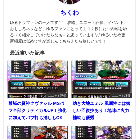
ちくわ
ゆるドラファンの一人です^-^ 攻略、ユニット評価、イベント、
おもしろネタなど、ゆるファンにとって面白く役にたつ内容をゆ
る～く紹介していけたらなぁ～と思っています°д° ゆるいため更
新頻度は低めですが楽しんでもらえたら嬉しいです！
最近書いた記事
ユニット評価
ユニット評価
禁域の賢神クヴァシル MSバ
幼き大地ユミル 風属性には嬉
フ全部クリティカルUP！強化
しい回復技あり！地味に火力
に加えてバフ打ち消しもOK
補助も優秀