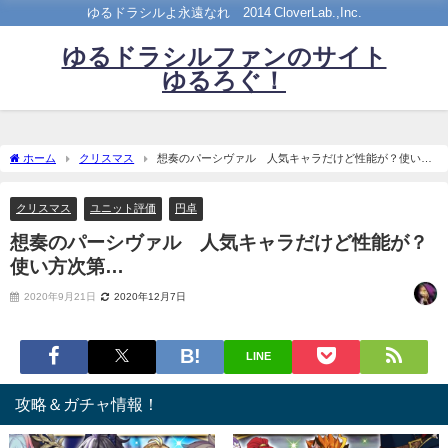
ゆるドラシルよ永遠なれ©2014 CloverLab.,Inc.
ゆるドラシルファンのサイト
ゆるろぐ！
ホーム
クリスマス
想奏のパーシヴァル 人気キャラだけど性能が？使い方
次第…
クリスマス
ユニット評価
円卓
想奏のパーシヴァル 人気キャラだけど性能が？
使い方次第…
2020年9月21日
2020年12月7日
LINE
攻略＆ガチャ情報！