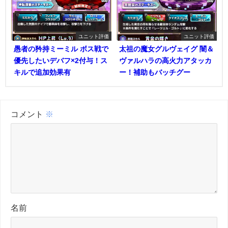
ユニット評価
ユニット評価
愚者の矜持ミーミル ボス戦で
太祖の魔女グルヴェイグ 闇＆
優先したいデバフ×2付与！ス
ヴァルハラの高火力アタッカ
キルで追加効果有
ー！補助もバッチグー
コメント
※
名前