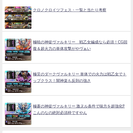
クロノクロイツフェス・一覧と当たり考察
極暁の神徒ヴァルキリー 戦乙女編成なら必須！CG回
復＆超火力の単体攻撃がやヴぁい
極災のダークヴァルキリー 単体での火力は戦乙女でト
ップクラス！闇神楽も反則の強さ
極蒼の神徒ヴァルキリー 激ヌル条件で味方を超強化⁉
こんのなの絶対必須枠ですやん