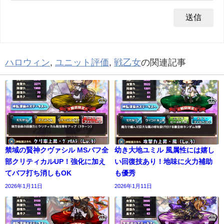
ハロウィン
,
ユニット評価
,
戦乙女
の関連記事
禁域の賢神クヴァシル MSバフ全
幼き大地ユミル 風属性には嬉し
部クリティカルUP！強化に加え
い回復技あり！地味に火力補助
てバフ打ち消しもOK
も優秀
2026年1月11日
2026年1月11日