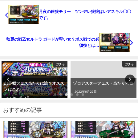
月夜の銀狼モリー ツンデレ狼娘はレアスキル〇〇
です。
秋麗の戦乙女ルトラ ガードが堅い女？ボス戦での必
須技とは…
ガチャ
ガチャ
幻夢郷フェス当たりは誰？オスス
ゾロアスターフェス・当たり考察
メはこれ
2022年6月27日
2021年12月25日
おすすめの記事