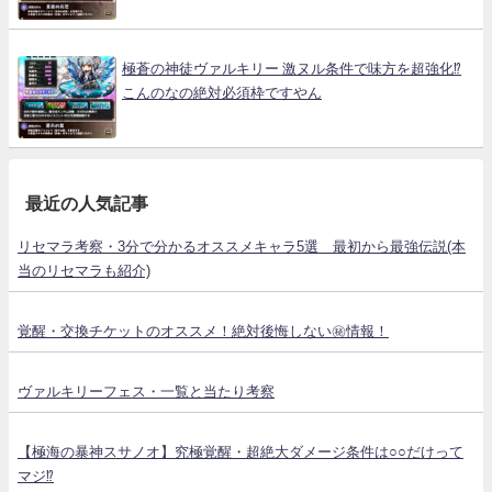
極蒼の神徒ヴァルキリー 激ヌル条件で味方を超強化⁉
こんのなの絶対必須枠ですやん
最近の人気記事
リセマラ考察・3分で分かるオススメキャラ5選 最初から最強伝説(本
当のリセマラも紹介)
覚醒・交換チケットのオススメ！絶対後悔しない㊙情報！
ヴァルキリーフェス・一覧と当たり考察
【極海の暴神スサノオ】究極覚醒・超絶大ダメージ条件は○○だけって
マジ⁉