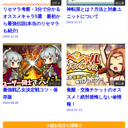
ガチャ
初心者
リセマラ考察・3分で分かる
神転深とは？方法と対象ユ
オススメキャラ5選 最初か
ニットについて
2023.12.17
ら最強伝説(本当のリセマラ
も紹介)
2025.12.02
イベント
初心者
最強戦乙女決定戦コツ・保
覚醒・交換チケットのオス
存版
スメ！絶対後悔しない㊙情
2023.08.28
報！
2021.07.13
☆超お役立ち情報☆