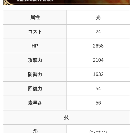
属性
光
コスト
24
HP
2658
攻撃力
2104
防御力
1632
回復力
54
素早さ
56
技
①
たたかう