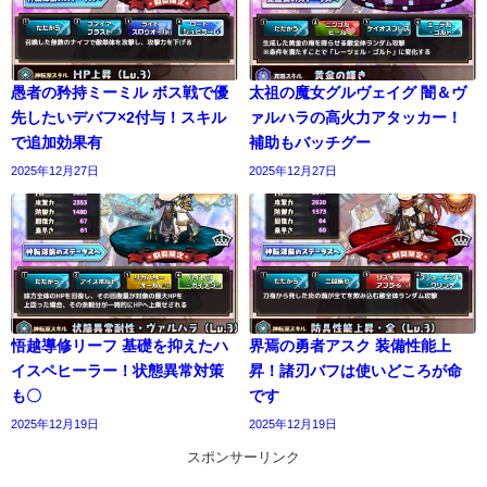
愚者の矜持ミーミル ボス戦で優
太祖の魔女グルヴェイグ 闇＆ヴ
先したいデバフ×2付与！スキル
ァルハラの高火力アタッカー！
で追加効果有
補助もバッチグー
2025年12月27日
2025年12月27日
悟越導修リーフ 基礎を抑えたハ
界焉の勇者アスク 装備性能上
イスペヒーラー！状態異常対策
昇！諸刃バフは使いどころが命
も〇
です
2025年12月19日
2025年12月19日
スポンサーリンク