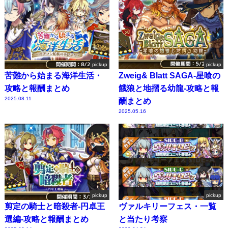
pickup
pickup
苦難から始まる海洋生活・
Zweig& Blatt SAGA-星喰の
攻略と報酬まとめ
餓狼と地摺る幼龍-攻略と報
2025.08.11
酬まとめ
2025.05.16
pickup
pickup
剪定の騎士と暗殺者-円卓王
ヴァルキリーフェス・一覧
選編-攻略と報酬まとめ
と当たり考察