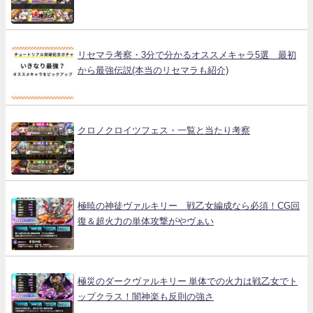
リセマラ考察・3分で分かるオススメキャラ5選 最初
から最強伝説(本当のリセマラも紹介)
クロノクロイツフェス・一覧と当たり考察
極暁の神徒ヴァルキリー 戦乙女編成なら必須！CG回
復＆超火力の単体攻撃がやヴぁい
極災のダークヴァルキリー 単体での火力は戦乙女でト
ップクラス！闇神楽も反則の強さ