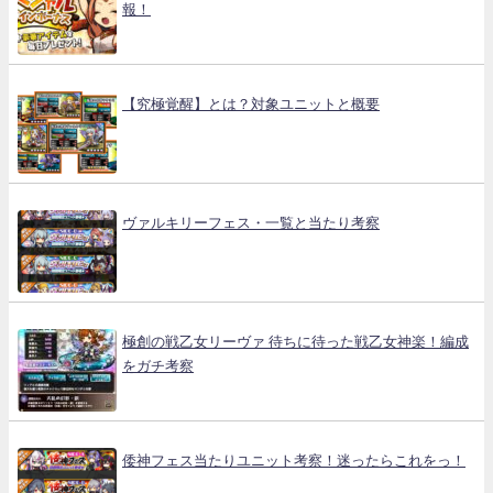
報！
【究極覚醒】とは？対象ユニットと概要
ヴァルキリーフェス・一覧と当たり考察
極創の戦乙女リーヴァ 待ちに待った戦乙女神楽！編成
をガチ考察
倭神フェス当たりユニット考察！迷ったらこれをっ！