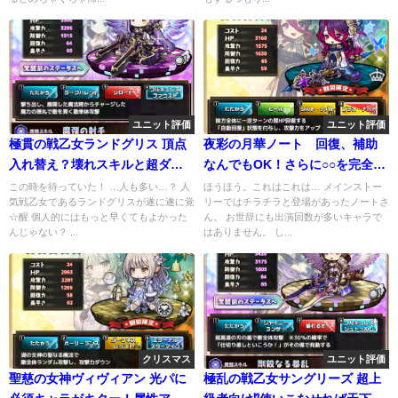
ユニット評価
ユニット評価
極貫の戦乙女ランドグリス 頂点
夜彩の月華ノート 回復、補助
入れ替え？壊れスキルと超ダメ
なんでもOK！さらに○○を完全無
ージを連発ってマジか
効化
この時を待っていた！ …人も多い…？ 人
ほうほう。これはこれは… メインストー
気戦乙女であるランドグリスが遂に遂に覚
リーではチラチラと登場があったノートさ
☆醒 個人的にはもっと早くてもよかった
ん。 お世辞にも出演回数が多いキャラで
んじゃない？ ...
はありません。 し...
クリスマス
ユニット評価
聖慈の女神ヴィヴィアン 光パに
極乱の戦乙女サングリーズ 超上