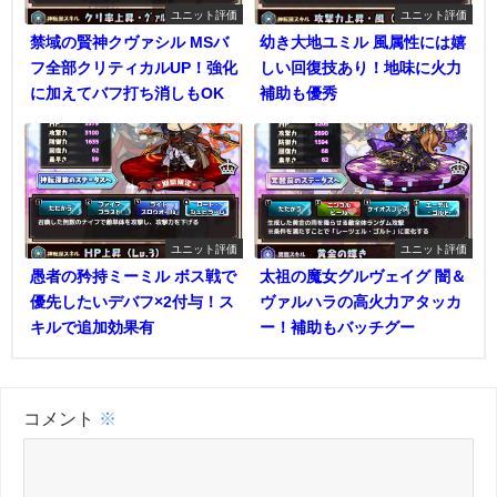
ユニット評価
ユニット評価
禁域の賢神クヴァシル MSバ
幼き大地ユミル 風属性には嬉
フ全部クリティカルUP！強化
しい回復技あり！地味に火力
に加えてバフ打ち消しもOK
補助も優秀
ユニット評価
ユニット評価
愚者の矜持ミーミル ボス戦で
太祖の魔女グルヴェイグ 闇＆
優先したいデバフ×2付与！ス
ヴァルハラの高火力アタッカ
キルで追加効果有
ー！補助もバッチグー
コメント
※