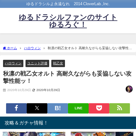
ゆるドラシルよ永遠なれ©2014 CloverLab.,Inc.
ゆるドラシルファンのサイト
ゆるろぐ！
ホーム
ハロウィン
秋凛の戦乙女オルト 高耐久ながらも妥協しない攻撃性能
ッ！
ハロウィン
ユニット評価
戦乙女
秋凛の戦乙女オルト 高耐久ながらも妥協しない攻
撃性能ッ！
2020年10月29日
2020年10月29日
LINE
攻略＆ガチャ情報！