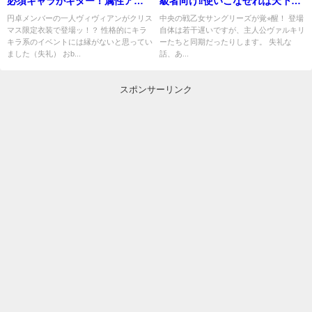
必須キャラがキター！属性アド
級者向け⁉使いこなせれば天下無
は強すぎる
双
円卓メンバーの一人ヴィヴィアンがクリス
中央の戦乙女サングリーズが覚⭐︎醒！ 登場
マス限定衣装で登場ッ！？ 性格的にキラ
自体は若干遅いですが、主人公ヴァルキリ
キラ系のイベントには縁がないと思ってい
ーたちと同期だったりします。 失礼な
ました（失礼） おb...
話、あ...
スポンサーリンク