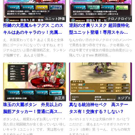
ユニット評価
クロノクロイツ
拒鍵の大悪魔ルキフグス このス
逆刻の才農リスヌク 超回復特化
キルはあのキャラのッ！光属性
型ユニット登場！専用スキルと
のレギュラー(？)降臨
技相性抜群！
え、衣装変わってる？ あよく見ると全体
なんか白い方のクロノクロイツのメンバー
的にゴージャスになっていますねぇ オリ
で異色を放つ存在ですね… クセ者揃いな
ジナルはだいぶ昔の最強戦乙女、ランキン
のは今更ですが彼女の場合は自由度がぶっ
グ報酬です。 あんまり競争...
飛んでいますww 農耕関係...
お正月
エジプト
珠玉の大麗ボタン 外見以上の
真なる統治神セベク 高ステー
脳筋アタッカー！普通に高ステ
タス有！交換する？しない？
だぞ！
ボタンさん、相変わらずお美しいです＾＾
カバのトエリスとは犬猿の仲？ カバとワ
見た目と戦闘能力が全く合っていない珍し
ニだけど… 彼もまたヘリオポリスのマス
いキャラ（ユニット）です。 実は怒らせ
コット（自称）笑 うーん。 どちらの味方
るとめちゃくちゃ怖...
もするつもり...