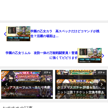
学園の乙女カラ 高スペックだけどコマンドが残
念？活躍の場面は…
学園の乙女リムル 攻防一体の万能戦闘要員！普通
に強くてビビります
ガチャ
ガチャ
ゾロアスターフェス・当たり考察
クリスマスガチャ 評価＆当たりユ
ニットは誰？チケット交換考察あ
2022年6月27日
り
2019年12月17日