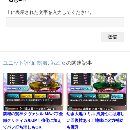
上に表示された文字を入力してください。
ユニット評価
,
制服
,
戦乙女
の関連記事
禁域の賢神クヴァシル MSバフ全
幼き大地ユミル 風属性には嬉し
部クリティカルUP！強化に加え
い回復技あり！地味に火力補助
てバフ打ち消しもOK
も優秀