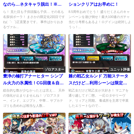
なのら…ネタキャラ脱出！※強
ションクリアはお早めに！
スキルあり
ら！ 見た目も子供頭脳も子供… その名も
8.5周年おめでとう！ 盛りだくさんのキャ
名探偵ポーラ！ まさかの限定化2回目です
ンペーンを遊び倒せ！最大100連のガチャ
ね(゜-゜)正直驚きです。 事件ばかりおき
当たり考察もあるよ！ログインは絶対しよ
るヴァル...
うっ！...
ゾロアスター
ユニット評価
豊浄の極打アナーヒター シンプ
棘の戦乙女ルンド 万能ステータ
ル火力の氷属性！CG回復＆自動
スだけど…利用シーンは限定的
強化も便利！
か
総合的な数が少なかったとは言え… 天外
戦乙女だけど戦乙女が大好き！ マニアを
の強化が止まりませんね！ ゾロアスタ
通り越してド〇態。 一応ロタやリーヴ
ー、インド、エジプト、中華… サブカテ
ァ、リィアと同期。 養成所を主席で卒業
ゴリも含めれば相当な人数...
したエリートなので...