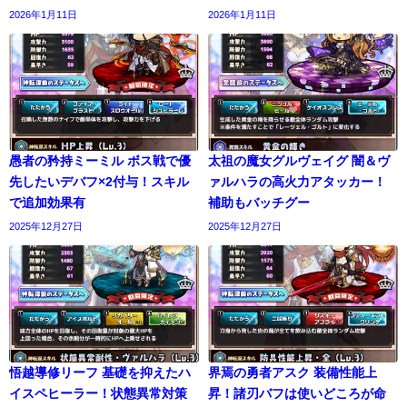
2026年1月11日
2026年1月11日
愚者の矜持ミーミル ボス戦で優
太祖の魔女グルヴェイグ 闇＆ヴ
先したいデバフ×2付与！スキル
ァルハラの高火力アタッカー！
で追加効果有
補助もバッチグー
2025年12月27日
2025年12月27日
悟越導修リーフ 基礎を抑えたハ
界焉の勇者アスク 装備性能上
イスペヒーラー！状態異常対策
昇！諸刃バフは使いどころが命