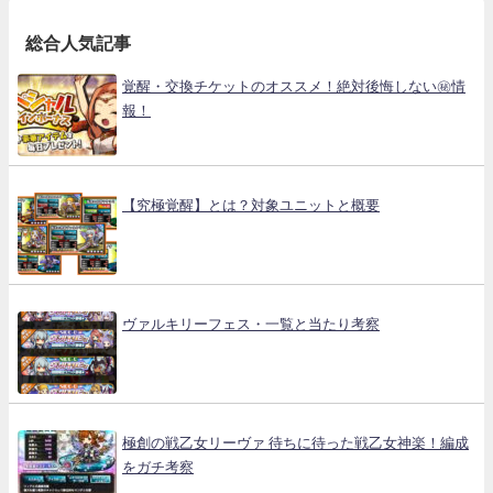
総合人気記事
覚醒・交換チケットのオススメ！絶対後悔しない㊙情
報！
【究極覚醒】とは？対象ユニットと概要
ヴァルキリーフェス・一覧と当たり考察
極創の戦乙女リーヴァ 待ちに待った戦乙女神楽！編成
をガチ考察