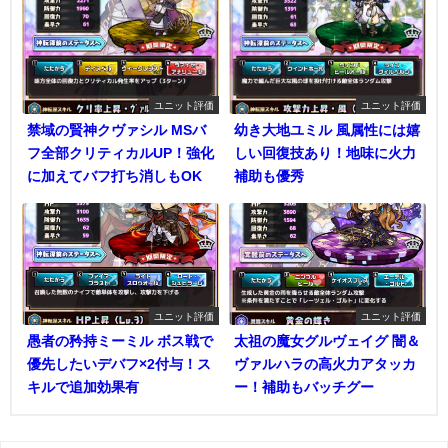
ユニット評価
ユニット評価
禁域の賢神クヴァシル MSバ
幼き大地ユミル 風属性には嬉
フ全部クリティカルUP！強化
しい回復技あり！地味に火力
に加えてバフ打ち消しもOK
補助も優秀
ユニット評価
ユニット評価
愚者の矜持ミーミル ボス戦で
太祖の魔女グルヴェイグ 闇＆
優先したいデバフ×2付与！ス
ヴァルハラの高火力アタッカ
キルで追加効果有
ー！補助もバッチグー