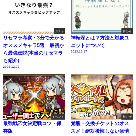
ガチャ
初心者
リセマラ考察・3分で分かる
神転深とは？方法と対象ユ
オススメキャラ5選 最初か
ニットについて
2023.12.17
ら最強伝説(本当のリセマラ
も紹介)
2025.12.02
イベント
初心者
最強戦乙女決定戦コツ・保
覚醒・交換チケットのオス
存版
スメ！絶対後悔しない㊙情