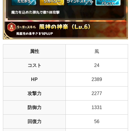
属性
風
コスト
24
HP
2389
攻撃力
2277
防御力
1331
回復力
56