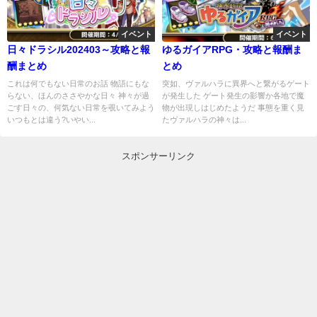
イベント
イベント
日々ドラシル202403～攻略と報
ゆるガイアRPG・攻略と報酬ま
酬まとめ
とめ
これは何でもない日常のお話 物語にもな
突如、ヴァルハラに異界へと繋がるゲート
らない、ほんのささやかな日々 神々が過
が発生した ゲート発生の影響か各地で魔
ごす日々の、何気ない日常を覗いてみよう
物が出現しはじめたようだ 事態を重く見
いつもとは違う?いやい...
たヴァルハラの神々は...
スポンサーリンク