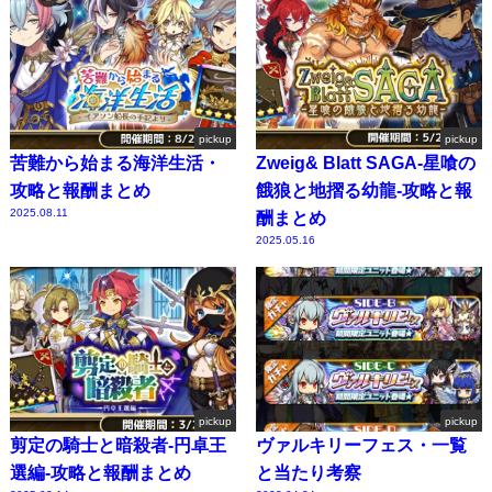
pickup
pickup
苦難から始まる海洋生活・
Zweig& Blatt SAGA-星喰の
攻略と報酬まとめ
餓狼と地摺る幼龍-攻略と報
2025.08.11
酬まとめ
2025.05.16
pickup
pickup
剪定の騎士と暗殺者-円卓王
ヴァルキリーフェス・一覧
選編-攻略と報酬まとめ
と当たり考察