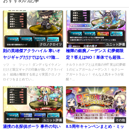
おすすめの記事
クロノクロイツ
ユニット評価
刻の英雄傑アクラハイル 寒いオ
極輝の銀腕ノーデンス 幻夢郷限
ヤジギャグだけではない!?陰の
定？答えはNO！単体でも超強い
実力者の本気
高性能キャラ
ッツ ッ ツッッ！ ダンディなイケメン
ナルラトホテプとは犬猿の仲⁉ 実は幻夢郷
だけど親父ギャグの印象が強いアクラハイ
１のピュアガールノーデンス！ セクシー
ル！ 組織が離散する前より実質クロノク
アガートラムッ！ そんな人気キャラが覚
ロイツをまとめてい...
醒＾...
ユニット評価
その他
湯捜の名探偵ポーラ 事件の匂い
8.5周年キャンペンまとめ・ミッ