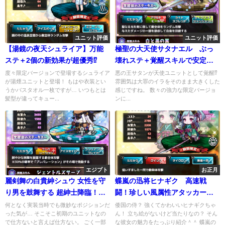
ユニット評価
ユニット評価
【湯鏡の夜天シュライア】万能
極聖の大天使サタナエル ぶっ
ステ＋2個の新効果が超優秀⁉
壊れステ＋覚醒スキルで安定の
火力！単体でも強いぞ！
度々限定バージョンで登場するシュライア
悪の王サタンが天使ユニットとして覚醒⁉
が湯煙ユニットと登場！ もはや衣装とい
雰囲気は大罪のイラをそのまま大きくした
うかバスタオル一枚ですが… いつもとは
感じですね。 数々の強力な限定バージョ
髪型が違ってキュー...
ンに...
エジプト
お正月
麗剣舞の白貴紳シュウ 女性を守
蝶嵐の迅将ヒナギク 高速戦
り男を鼓舞する 超紳士降臨！エ
闘！珍しい風属性アタッカーユ
ッ野郎もありってコト？
ニット
何となく実装当時でも微妙なポジションだ
倭国の侍？ 強くてかわいいヒナギクちゃ
った気が… そこそこ初期のユニットなの
ん！ 立ち絵がないけど当たりなの？ そん
で仕方ないと言えば仕方ない。 ごく一部
な彼女の魅力をたっぷり紹介＾＾ 蝶嵐の