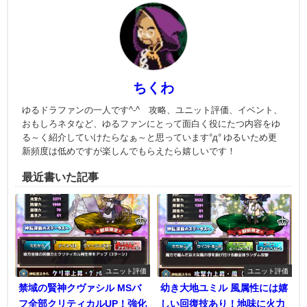
ちくわ
ゆるドラファンの一人です^-^ 攻略、ユニット評価、イベント、
おもしろネタなど、ゆるファンにとって面白く役にたつ内容をゆ
る～く紹介していけたらなぁ～と思っています°д° ゆるいため更
新頻度は低めですが楽しんでもらえたら嬉しいです！
最近書いた記事
ユニット評価
ユニット評価
禁域の賢神クヴァシル MSバ
幼き大地ユミル 風属性には嬉
フ全部クリティカルUP！強化
しい回復技あり！地味に火力