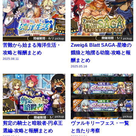
pickup
pickup
苦難から始まる海洋生活・
Zweig& Blatt SAGA-星喰の
攻略と報酬まとめ
餓狼と地摺る幼龍-攻略と報
2025.08.11
酬まとめ
2025.05.16
pickup
pickup
剪定の騎士と暗殺者-円卓王
ヴァルキリーフェス・一覧
選編-攻略と報酬まとめ
と当たり考察