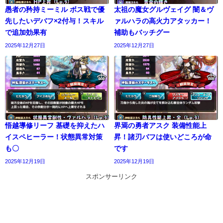
愚者の矜持ミーミル ボス戦で優
太祖の魔女グルヴェイグ 闇＆ヴ
先したいデバフ×2付与！スキル
ァルハラの高火力アタッカー！
で追加効果有
補助もバッチグー
2025年12月27日
2025年12月27日
悟越導修リーフ 基礎を抑えたハ
界焉の勇者アスク 装備性能上
イスペヒーラー！状態異常対策
昇！諸刃バフは使いどころが命
も〇
です
2025年12月19日
2025年12月19日
スポンサーリンク