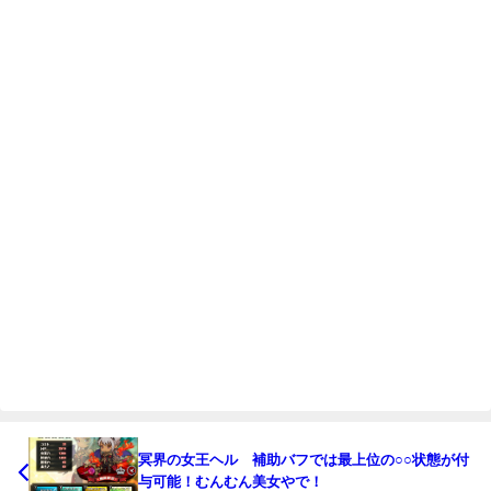
冥界の女王ヘル 補助バフでは最上位の○○状態が付
与可能！むんむん美女やで！