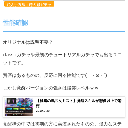
入手方法：時の扉ガチャ
性能確認
オリジナルは説明不要？
classicガチャや最初のチュートリアルガチャでも出るユニ
ットです。
賛否はあるものの、反応に困る性能です(´・ω・`)
しかし覚醒バージョンの強さは爆笑レベルｗｗ
【極霧の戦乙女ミスト】覚醒スキルが想像以上で驚
愕
2019.9.30
覚醒枠の中では初期の方に実装されたものの、強力なステ