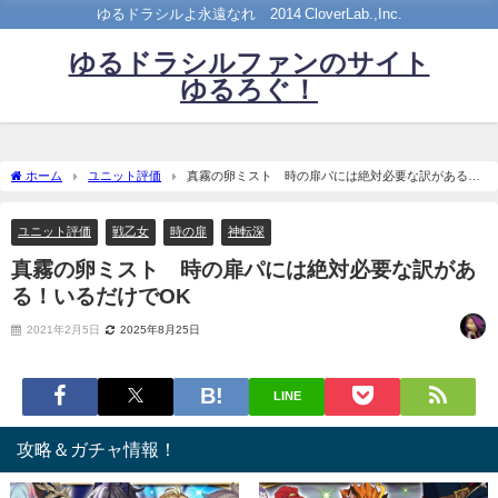
ゆるドラシルよ永遠なれ©2014 CloverLab.,Inc.
ゆるドラシルファンのサイト
ゆるろぐ！
ホーム
ユニット評価
真霧の卵ミスト 時の扉パには絶対必要な訳がある！
いるだけでOK
ユニット評価
戦乙女
時の扉
神転深
真霧の卵ミスト 時の扉パには絶対必要な訳があ
る！いるだけでOK
2021年2月5日
2025年8月25日
LINE
攻略＆ガチャ情報！