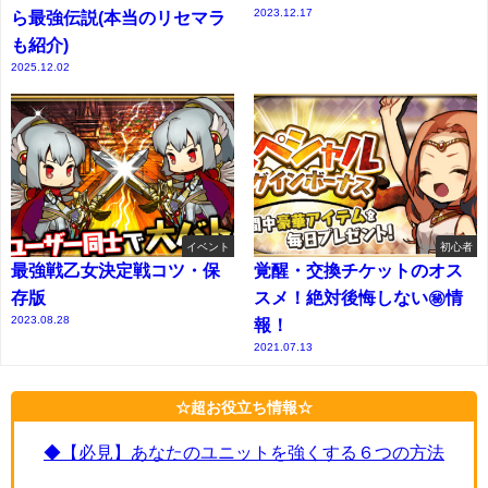
2023.12.17
ら最強伝説(本当のリセマラ
も紹介)
2025.12.02
イベント
初心者
最強戦乙女決定戦コツ・保
覚醒・交換チケットのオス
存版
スメ！絶対後悔しない㊙情
2023.08.28
報！
2021.07.13
☆超お役立ち情報☆
◆【必見】あなたのユニットを強くする６つの方法