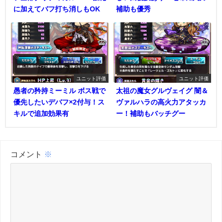
に加えてバフ打ち消しもOK
補助も優秀
ユニット評価
ユニット評価
愚者の矜持ミーミル ボス戦で
太祖の魔女グルヴェイグ 闇＆
優先したいデバフ×2付与！ス
ヴァルハラの高火力アタッカ
キルで追加効果有
ー！補助もバッチグー
コメント
※