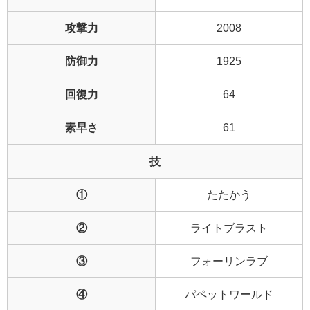
攻撃力
2008
防御力
1925
回復力
64
素早さ
61
技
①
たたかう
②
ライトブラスト
③
フォーリンラブ
④
パペットワールド