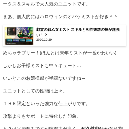
ータス＆スキルで大人気のユニットです。
まあ、個人的にはハロウィンのオバケミストが好き＾＾
戯霊の戦乙女ミスト スキルと相性抜群の技が超強
い！？
2020.10.29
めちゃラブリー！(ほんとは末年ミストが一番かわいい)
しかしお子様ミストも中々キュート…
いいとこのお嬢様感が半端ないですね～
ユニットとしての性能は上々。
ＴＨＥ限定といった強力な仕上がりです。
攻撃よりもサポートに特化した印象。
ＨＰは平均並みですが防御力が高く、
耐久性能はかなり期