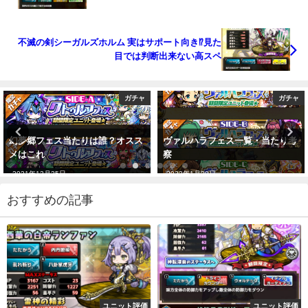
不滅の剣シーガルズホルム 実はサポート向き⁉︎見た
目では判断出来ない高スペ
ガチャ
ガチャ
ヴァルハラフェス一覧・当たり考
クリスマスガチャ 評価＆当たりユ
察
ニットは誰？チケット交換考察あ
り
2022年1月29日
2019年12月17日
おすすめの記事
ユニット評価
ユニット評価