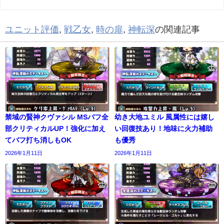
ユニット評価
,
戦乙女
,
時の扉
,
神転深
の関連記事
禁域の賢神クヴァシル MSバフ全
幼き大地ユミル 風属性には嬉し
部クリティカルUP！強化に加え
い回復技あり！地味に火力補助
てバフ打ち消しもOK
も優秀
2026年1月11日
2026年1月11日