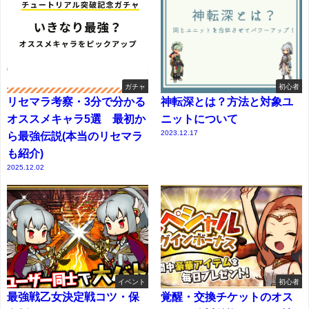
ガチャ
初心者
リセマラ考察・3分で分かる
神転深とは？方法と対象ユ
オススメキャラ5選 最初か
ニットについて
2023.12.17
ら最強伝説(本当のリセマラ
も紹介)
2025.12.02
イベント
初心者
最強戦乙女決定戦コツ・保
覚醒・交換チケットのオス