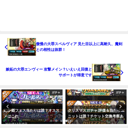
傲慢の大罪スペルヴィア 見た目以上に高耐久、魔剣
との相性は抜群！
嫉妬の大罪エンヴィー 攻撃メイン？いえいえ回復と
サポートが得意です
ガチャ
ガチャ
幻夢郷フェス当たりは誰？オスス
クリスマスガチャ 評価＆当たりユ
メはこれ
ニットは誰？チケット交換考察あ
り
2021年12月25日