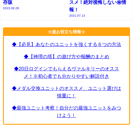
存版
スメ！絶対後悔しない㊙情
2023.08.28
報！
2021.07.13
☆超お役立ち情報☆
◆【必見】あなたのユニットを強くする６つの方法
◆【神理の塔】の遊び方や報酬のまとめ
◆20日ログインでもらえるヴァルキリーのオスス
メ！※初心者でも分かりやすい解説付き
◆メダル交換ユニットのオススメ、ユニット選びは
慎重に！
◆最強ユニット考察！自分だの最強ユニットをみつ
けよう！