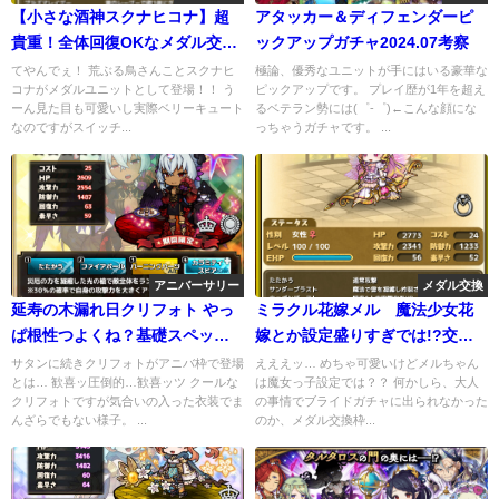
【小さな酒神スクナヒコナ】超
アタッカー＆ディフェンダーピ
貴重！全体回復OKなメダル交換
ックアップガチャ2024.07考察
ユニット
てやんでぇ！ 荒ぶる鳥さんことスクナヒ
極論、優秀なユニットが手にはいる豪華な
コナがメダルユニットとして登場！！ う
ピックアップです。 プレイ歴が1年を超え
ーん見た目も可愛いし実際ベリーキュート
るベテラン勢には(゜-゜)←こんな顔にな
なのですがスイッチ...
っちゃうガチャです。 ...
アニバーサリー
メダル交換
延寿の木漏れ日クリフォト やっ
ミラクル花嫁メル 魔法少女花
ぱ根性つよくね？基礎スペック
嫁とか設定盛りすぎでは!?交換
も高い厄災ねぇさん
の有無…
サタンに続きクリフォトがアニバ枠で登場
えええッ… めちゃ可愛いけどメルちゃん
とは… 歓喜ッ圧倒的…歓喜ッツ クールな
は魔女っ子設定では？？ 何かしら、大人
クリフォトですが気合いの入った衣装でま
の事情でブライドガチャに出られなかった
んざらでもない様子。 ...
のか、メダル交換枠...