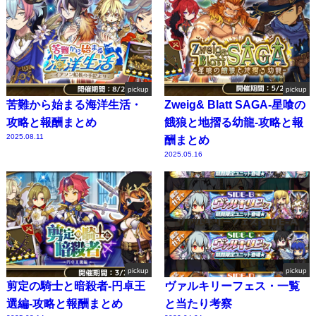
pickup
pickup
苦難から始まる海洋生活・
Zweig& Blatt SAGA-星喰の
攻略と報酬まとめ
餓狼と地摺る幼龍-攻略と報
2025.08.11
酬まとめ
2025.05.16
pickup
pickup
剪定の騎士と暗殺者-円卓王
ヴァルキリーフェス・一覧
選編-攻略と報酬まとめ
と当たり考察