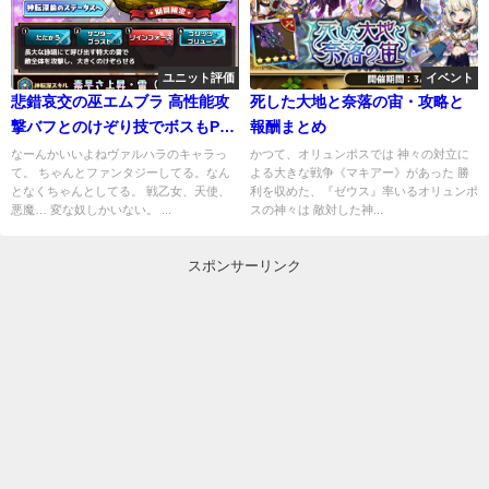
ユニット評価
イベント
悲錯哀交の巫エムブラ 高性能攻
死した大地と奈落の宙・攻略と
撃バフとのけぞり技でボスもPVP
報酬まとめ
もOK！
なーんかいいよねヴァルハラのキャラっ
かつて、オリュンポスでは 神々の対立に
て。 ちゃんとファンタジーしてる。なん
よる大きな戦争《マキアー》があった 勝
となくちゃんとしてる。 戦乙女、天使、
利を収めた、『ゼウス』率いるオリュンポ
悪魔… 変な奴しかいない。 ...
スの神々は 敵対した神...
スポンサーリンク