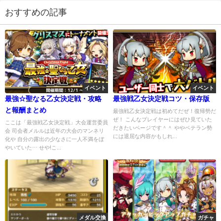
2019年12月17日
おすすめの記事
イベント
イベント
最強☆聖なる乙女決定戦・攻略
最強戦乙女決定戦コツ・保存版
と報酬まとめ
最強戦乙女決定戦は初めてだぜ！復帰勢だ
ぜ！ こんなプレイヤーにはぜひ見ていた
ここは「最強戦乙女決定戦」大会運営委員
だきたいページです＾＾ ややベテラン勢
会 司会者メルルは近年の大会のマンネリ
には退屈な内容かもしれ...
化や 自分の露出の少なさに一人不満をぼ
やいていた⋯ せや!こ...
メダル交換
ガチャ