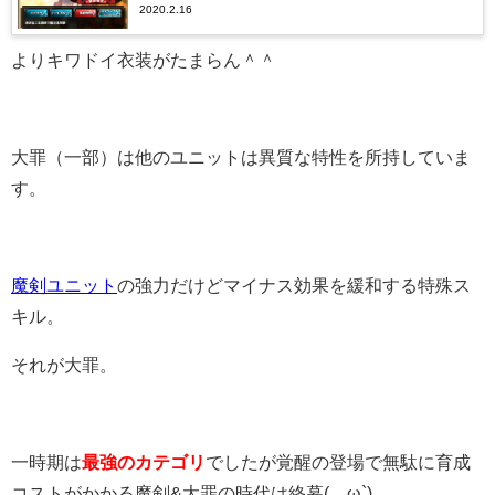
2020.2.16
よりキワドイ衣装がたまらん＾＾
大罪（一部）は他のユニットは異質な特性を所持していま
す。
魔剣ユニット
の強力だけどマイナス効果を緩和する特殊ス
キル。
それが大罪。
一時期は
最強のカテゴリ
でしたが覚醒の登場で無駄に育成
コストがかかる魔剣&大罪の時代は終幕(´ω`)