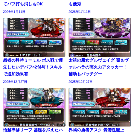
てバフ打ち消しもOK
も優秀
2026年1月11日
2026年1月11日
愚者の矜持ミーミル ボス戦で優
太祖の魔女グルヴェイグ 闇＆ヴ
先したいデバフ×2付与！スキル
ァルハラの高火力アタッカー！
で追加効果有
補助もバッチグー
2025年12月27日
2025年12月27日
悟越導修リーフ 基礎を抑えたハ
界焉の勇者アスク 装備性能上