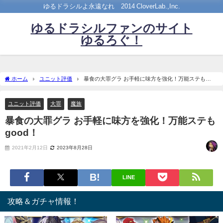
ゆるドラシルよ永遠なれ©2014 CloverLab.,Inc.
ゆるドラシルファンのサイト
ゆるろぐ！
ホーム
ユニット評価
暴食の大罪グラ お手軽に味方を強化！万能ステも
good！
ユニット評価
大罪
魔族
暴食の大罪グラ お手軽に味方を強化！万能ステも
good！
2021年2月12日
2023年8月28日
LINE
攻略＆ガチャ情報！