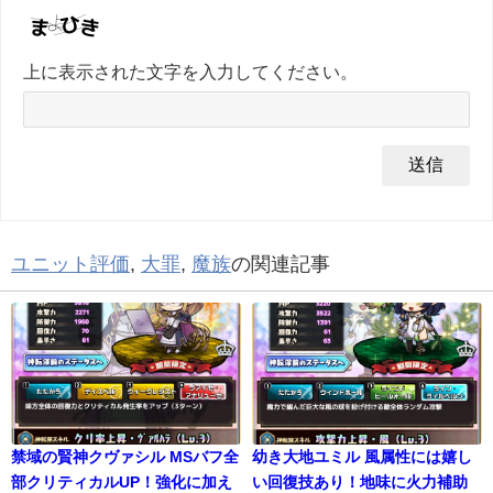
上に表示された文字を入力してください。
ユニット評価
,
大罪
,
魔族
の関連記事
禁域の賢神クヴァシル MSバフ全
幼き大地ユミル 風属性には嬉し
部クリティカルUP！強化に加え
い回復技あり！地味に火力補助