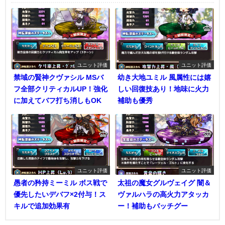
ユニット評価
ユニット評価
禁域の賢神クヴァシル MSバ
幼き大地ユミル 風属性には嬉
フ全部クリティカルUP！強化
しい回復技あり！地味に火力
に加えてバフ打ち消しもOK
補助も優秀
ユニット評価
ユニット評価
愚者の矜持ミーミル ボス戦で
太祖の魔女グルヴェイグ 闇＆
優先したいデバフ×2付与！ス
ヴァルハラの高火力アタッカ
キルで追加効果有
ー！補助もバッチグー