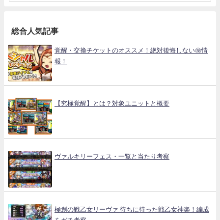
総合人気記事
覚醒・交換チケットのオススメ！絶対後悔しない㊙情
報！
【究極覚醒】とは？対象ユニットと概要
ヴァルキリーフェス・一覧と当たり考察
極創の戦乙女リーヴァ 待ちに待った戦乙女神楽！編成