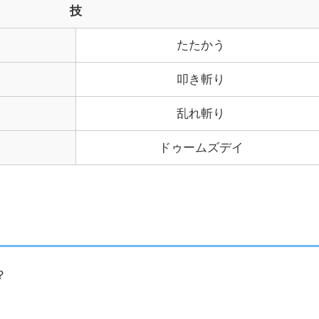
技
たたかう
叩き斬り
乱れ斬り
ドゥームズデイ
？