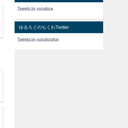
Tweets by yurudora
ゆるろぐのちくわTwitter
Tweets by yurudorafun