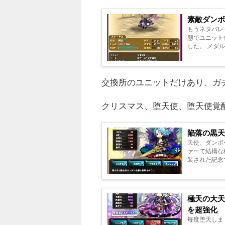
素敵ダン
もうネタバレも何もありませんねｗ
態でユニット化した物体です！ なんやか
した。 メダル交換ユニットとして限定で復刻(記事掲載時)したのでご紹介いたします＾＾ 素敵ダ
ンボール ○ 属性 
交換所のユニットだけあり、ガ
クリスマス、堕天使、堕天使覚
陥落の黒
天使、ダンボール、
ァーて結構な種類がありますね。 天使
装された記念で
ーは覚醒しませ
極天の大
を超強化
毎度堕天しま