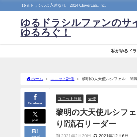
ゆるドラシルよ永遠なれ©2014 CloverLab.,Inc.
ゆるドラシルファンのサ
ゆるろぐ！
私がゆるドラ
ホーム
ユニット評価
黎明の大天使ルシフェル 闇属
ユニット評価
天使
Facebook
黎明の大天使ルシフ
post
り⁉流石リーダー
2021年2月20日
2021年12月6日
はてブ