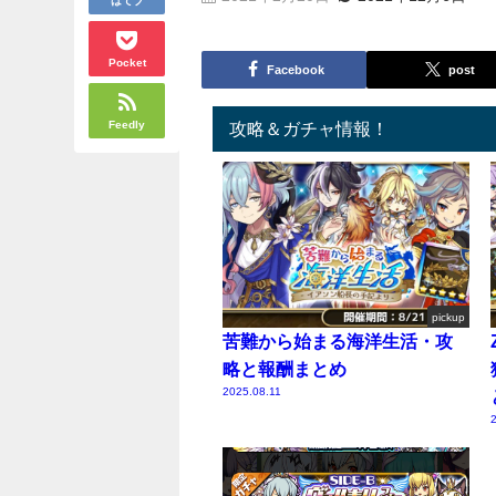
Pocket
Facebook
post
Feedly
攻略＆ガチャ情報！
pickup
苦難から始まる海洋生活・攻
略と報酬まとめ
2025.08.11
2