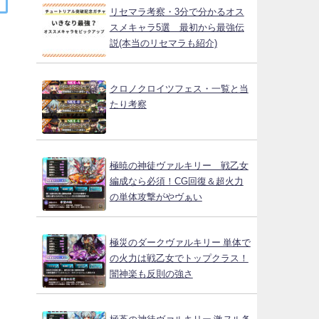
リセマラ考察・3分で分かるオス
スメキャラ5選 最初から最強伝
説(本当のリセマラも紹介)
クロノクロイツフェス・一覧と当
たり考察
極暁の神徒ヴァルキリー 戦乙女
編成なら必須！CG回復＆超火力
の単体攻撃がやヴぁい
極災のダークヴァルキリー 単体で
の火力は戦乙女でトップクラス！
闇神楽も反則の強さ