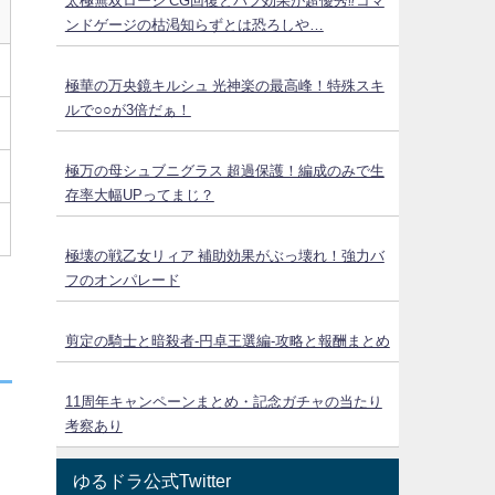
太極無双ローシ CG回復とバフ効果が超優秀⁉コマ
ンドゲージの枯渇知らずとは恐ろしや…
極華の万央鏡キルシュ 光神楽の最高峰！特殊スキ
ルで○○が3倍だぁ！
極万の母シュブニグラス 超過保護！編成のみで生
存率大幅UPってまじ？
極壊の戦乙女リィア 補助効果がぶっ壊れ！強力バ
フのオンパレード
剪定の騎士と暗殺者-円卓王選編-攻略と報酬まとめ
11周年キャンペーンまとめ・記念ガチャの当たり
考察あり
ゆるドラ公式Twitter