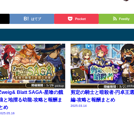
はてブ
Pocket
Feedly
pickup
pick
Zweig& Blatt SAGA-星喰の餓
剪定の騎士と暗殺者-円卓王
狼と地摺る幼龍-攻略と報酬ま
編-攻略と報酬まとめ
2025.03.14
とめ
025.05.16