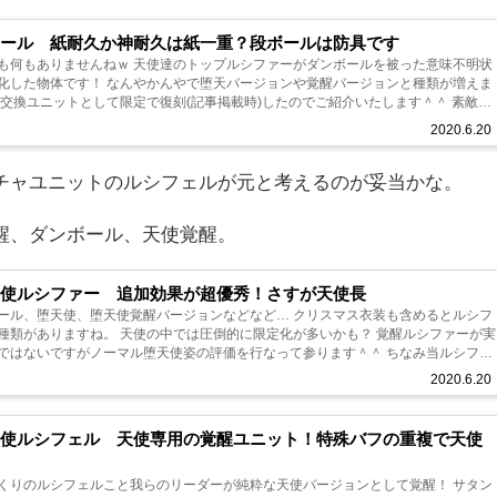
ボール 紙耐久か神耐久は紙一重？段ボールは防具です
 天使達のトップルシファーがダンボールを被った意味不明状
んやで堕天バージョンや覚醒バージョンと種類が増えま
...
2020.6.20
チャユニットのルシフェルが元と考えるのが妥当かな。
醒、ダンボール、天使覚醒。
天使ルシファー 追加効果が超優秀！さすが天使長
堕天使、堕天使覚醒バージョンなどなど… クリスマス衣装も含めるとルシフ
の中では圧倒的に限定化が多いかも？ 覚醒ルシファーが実
はないですがノーマル堕天使姿の評価を行なって参ります＾＾ ちなみ当ルシファ
ん。ガチ...
2020.6.20
天使ルシフェル 天使専用の覚醒ユニット！特殊バフの重複で天使
くりのルシフェルこと我らのリーダーが純粋な天使バージョンとして覚醒！ サタン