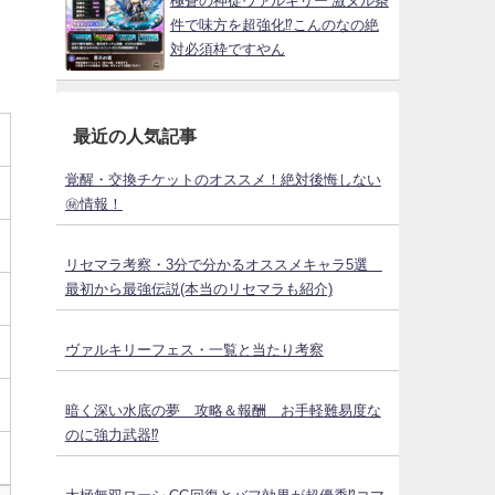
極蒼の神徒ヴァルキリー 激ヌル条
件で味方を超強化⁉こんのなの絶
対必須枠ですやん
最近の人気記事
覚醒・交換チケットのオススメ！絶対後悔しない
㊙情報！
リセマラ考察・3分で分かるオススメキャラ5選
最初から最強伝説(本当のリセマラも紹介)
ヴァルキリーフェス・一覧と当たり考察
暗く深い水底の夢 攻略＆報酬 お手軽難易度な
のに強力武器⁉