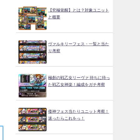
【究極覚醒】とは？対象ユニット
と概要
ヴァルキリーフェス・一覧と当た
り考察
極創の戦乙女リーヴァ 待ちに待っ
た戦乙女神楽！編成をガチ考察
倭神フェス当たりユニット考察！
迷ったらこれをっ！