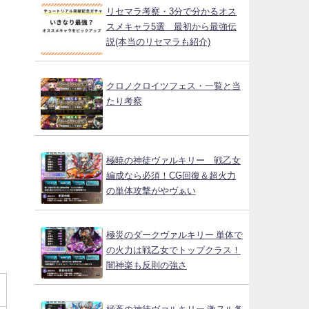
リセマラ考察・3分で分かるオス
スメキャラ5選 最初から最強伝
説(本当のリセマラも紹介)
クロノクロイツフェス・一覧と当
たり考察
極暁の神徒ヴァルキリー 戦乙女
編成なら必須！CG回復＆超火力
の単体攻撃がやヴぁい
極災のダークヴァルキリー 単体で
の火力は戦乙女でトップクラス！
闇神楽も反則の強さ