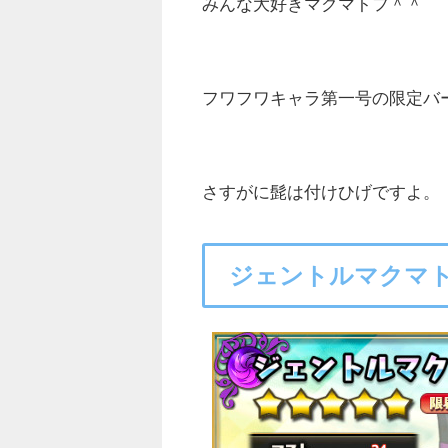
みんな大好きマクマトフ＾＾
フワフワキャラ第一号の限定バ
さすがに髭は付けひげですよ。
ジェントルマクマ