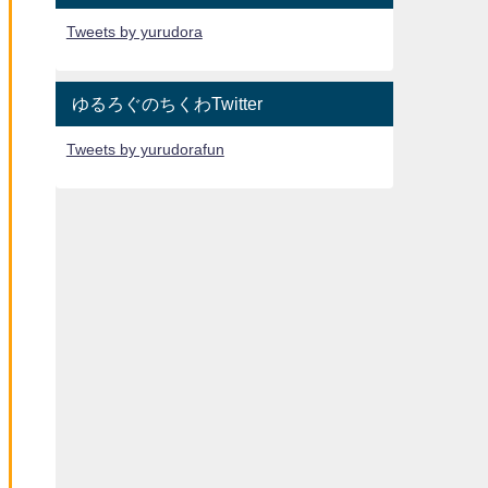
Tweets by yurudora
ゆるろぐのちくわTwitter
Tweets by yurudorafun