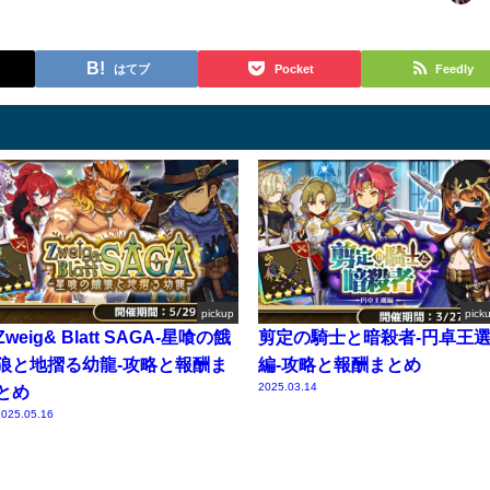
はてブ
Pocket
Feedly
pickup
pick
Zweig& Blatt SAGA-星喰の餓
剪定の騎士と暗殺者-円卓王
狼と地摺る幼龍-攻略と報酬ま
編-攻略と報酬まとめ
2025.03.14
とめ
025.05.16