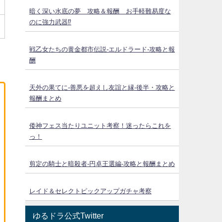
暗く深い水底の夢 攻略＆報酬 お手軽難易度な
のに強力武器⁉
戦乙女たちの黄金都市伝説‐エルドラード‐攻略と報
酬
天外の果てに-善悪を超えし友誼と縁-後半・攻略と
報酬まとめ
倭神フェス当たりユニット考察！迷ったらこれを
っ！
剪定の騎士と暗殺者-円卓王選編-攻略と報酬まとめ
レイド＆セレクトピックアップガチャ考察
ゆるドラ公式Twitter