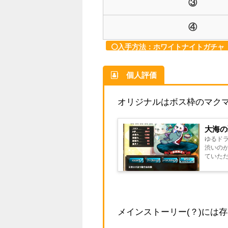
③
④
入手方法：ホワイトナイトガチャ
個人評価
オリジナルはボス枠のマク
大海の
ゆるドラもふもふ
渋いのがギャップ萌え♡ そ
ていただきます！ 大海の覇王マクマトフ ○ 属性
御力 189
メインストーリー(？)には