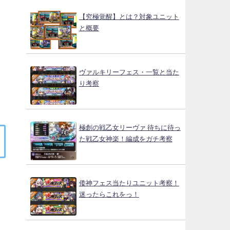
【究極覚醒】とは？対象ユニット
と概要
ヴァルキリーフェス・一覧と当た
り考察
極創の戦乙女リーヴァ 待ちに待っ
た戦乙女神楽！編成をガチ考察
倭神フェス当たりユニット考察！
迷ったらこれをっ！