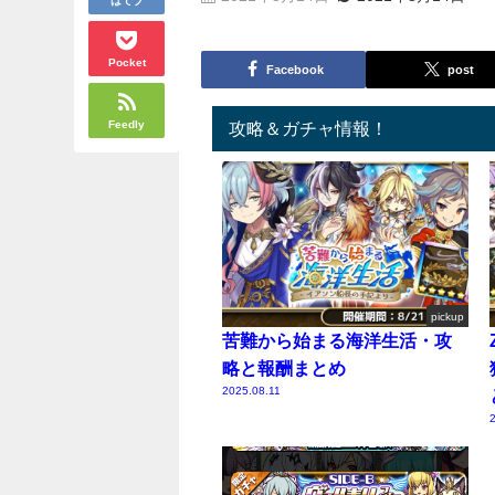
Pocket
Facebook
post
Feedly
攻略＆ガチャ情報！
pickup
苦難から始まる海洋生活・攻
略と報酬まとめ
2025.08.11
2