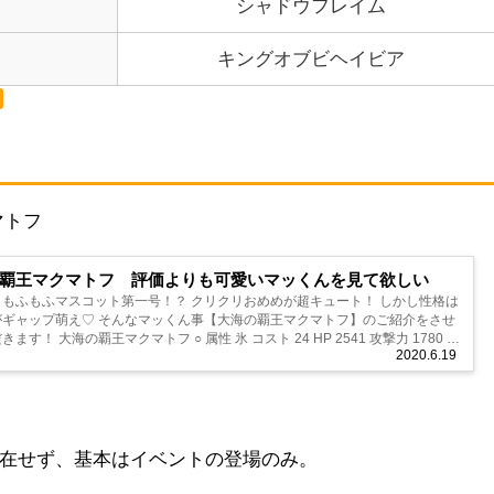
シャドウフレイム
キングオブビヘイビア
マトフ
覇王マクマトフ 評価よりも可愛いマッくんを見て欲しい
マスコット第一号！？ クリクリおめめが超キュート！ しかし性格は
んなマッくん事【大海の覇王マクマトフ】のご紹介をさせ
 氷 コスト 24 HP 2541 攻撃力 1780 防
2020.6.19
6 回復力 ...
存在せず、基本はイベントの登場のみ。