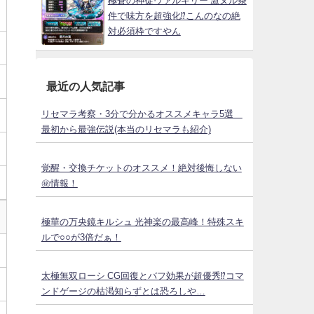
極蒼の神徒ヴァルキリー 激ヌル条
件で味方を超強化⁉こんのなの絶
対必須枠ですやん
最近の人気記事
リセマラ考察・3分で分かるオススメキャラ5選
最初から最強伝説(本当のリセマラも紹介)
覚醒・交換チケットのオススメ！絶対後悔しない
㊙情報！
極華の万央鏡キルシュ 光神楽の最高峰！特殊スキ
ルで○○が3倍だぁ！
太極無双ローシ CG回復とバフ効果が超優秀⁉コマ
ンドゲージの枯渇知らずとは恐ろしや…