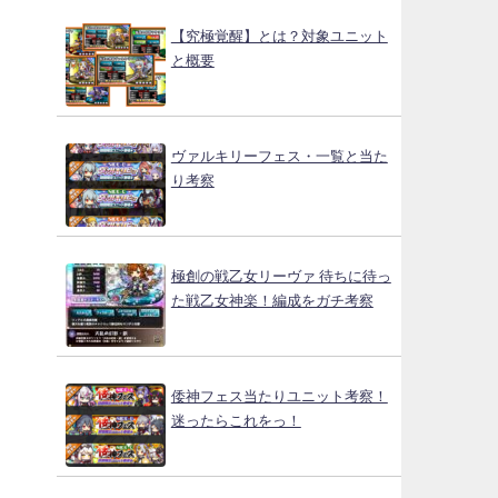
【究極覚醒】とは？対象ユニット
と概要
ヴァルキリーフェス・一覧と当た
り考察
極創の戦乙女リーヴァ 待ちに待っ
た戦乙女神楽！編成をガチ考察
倭神フェス当たりユニット考察！
迷ったらこれをっ！