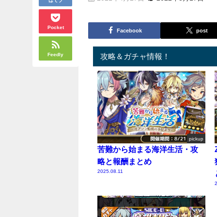
Pocket
Facebook
post
Feedly
攻略＆ガチャ情報！
pickup
苦難から始まる海洋生活・攻
略と報酬まとめ
2025.08.11
2