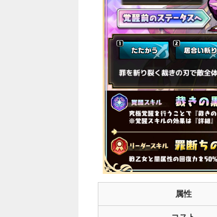
○
属性
コスト