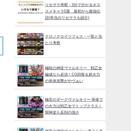
リセマラ考察・3分で分かるオス
スメキャラ5選 最初から最強伝
説(本当のリセマラも紹介)
クロノクロイツフェス・一覧と当
たり考察
極暁の神徒ヴァルキリー 戦乙女
編成なら必須！CG回復＆超火力
の単体攻撃がやヴぁい
極災のダークヴァルキリー 単体で
の火力は戦乙女でトップクラス！
闇神楽も反則の強さ