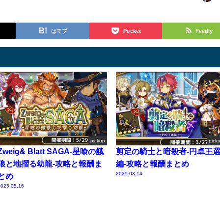
はてブ
Pocket
Feedly
pickup
pick
Zweig& Blatt SAGA-星喰の餓
剪定の騎士と暗殺者-円卓王
狼と地摺る幼龍-攻略と報酬ま
編-攻略と報酬まとめ
2025.03.14
とめ
025.05.16