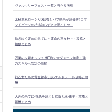
ヴァルキリーフェス・一覧と当たり考察
太極無双ローシ CG回復とバフ効果が超優秀⁉コマ
ンドゲージの枯渇知らずとは恐ろしや…
紡ぎゆく定めの果てに～運命の三女神～・攻略と
報酬まとめ
万菓の央鏡キルシュ HIT数で大ダメージ確定！強
力スキルも安定の性能
戦乙女たちの黄金都市伝説‐エルドラード‐攻略と報
酬
天外の果てに-善悪を超えし友誼と縁-後半・攻略と
報酬まとめ