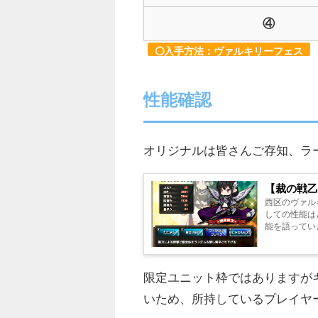
④
入手方法：ヴァルキリーフェス
性能確認
オリジナルは皆さんご存知、ラ
【裁の戦乙
西区のヴァルキリー、ラーズグリ
しての性能はどのようなも
能を語っていきます！ 裁の戦乙
13...
限定ユニット枠ではありますが
いため、所持しているプレイヤ