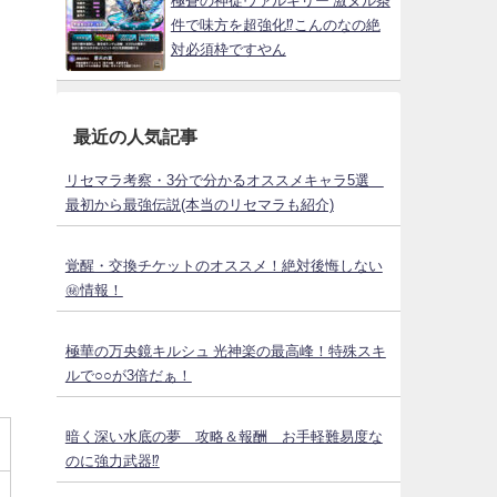
極蒼の神徒ヴァルキリー 激ヌル条
件で味方を超強化⁉こんのなの絶
対必須枠ですやん
最近の人気記事
リセマラ考察・3分で分かるオススメキャラ5選
最初から最強伝説(本当のリセマラも紹介)
覚醒・交換チケットのオススメ！絶対後悔しない
㊙情報！
極華の万央鏡キルシュ 光神楽の最高峰！特殊スキ
ルで○○が3倍だぁ！
暗く深い水底の夢 攻略＆報酬 お手軽難易度な
のに強力武器⁉