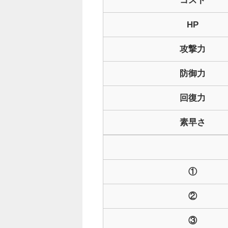
HP
攻撃力
防御力
回復力
素早さ
①
②
③