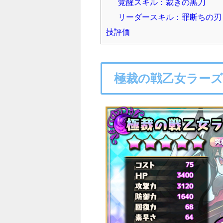
覚醒スキル：裁きの黒刀
リーダースキル：罪断ちの刃
技評価
極裁の戦乙女ラー