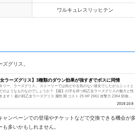
ワルキュレスリッヒテン
ーズグリス。
女ラーズグリス】3種類のダウン効果が強すぎでボスに同情
ス。 ストーリーでは殆どやる気のない彼女でしたがユニットと
のなのでしょうか？ 【裁】の字を持つ戦乙女ラーズグリスの魅力と性
女ラーズグリス 属性 闇 コスト 25 HP 2661 攻撃力 2364 防御力
2019.10.8
キャンペーンでの登場やチケットなどで交換できる機会が
ーも多いかもしれません。