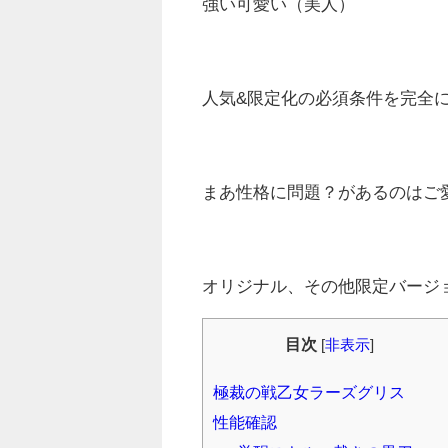
強い可愛い（美人）
人気&限定化の必須条件を完全
まあ性格に問題？があるのはご
オリジナル、その他限定バージ
目次
[
非表示
]
極裁の戦乙女ラーズグリス
性能確認