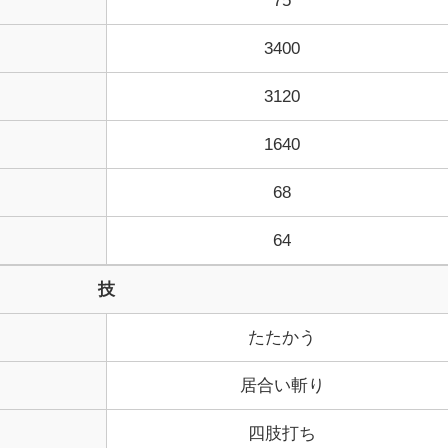
3400
3120
1640
68
64
技
たたかう
居合い斬り
四肢打ち