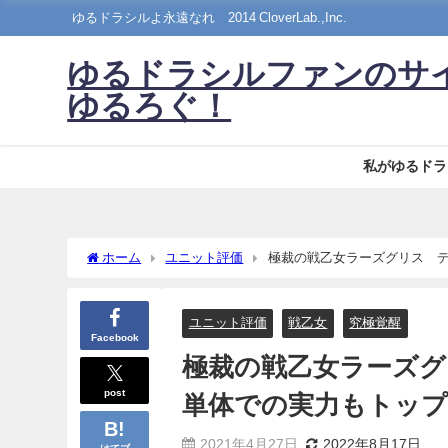
ゆるドラシルよ永遠なれ©2014 CloverLab.,Inc.
ゆるドラシルファンのサ
ゆるろぐ！
私がゆるドラ
ホーム
ユニット評価
極裁の戦乙女ラーズグリス 
ユニット評価
戦乙女
究極覚醒
Facebook
極裁の戦乙女ラーズ
post
単体での実力もトッ
2021年4月27日
2022年8月17日
はてブ