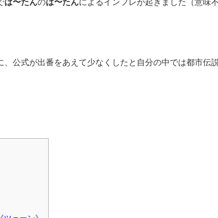
で
は〜たん
の
は〜たん
によるインフレが起きました（意味
に、公式が出番をあえて少なくしたと自分の中では都市伝
《ツェーン》