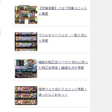
不
【究極覚醒】とは？対象ユニット
と概要
説
ヴァルキリーフェス・一覧と当た
り考察
極創の戦乙女リーヴァ 待ちに待っ
た戦乙女神楽！編成をガチ考察
倭神フェス当たりユニット考察！
迷ったらこれをっ！