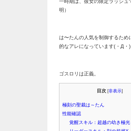
一時期は、彼女の限定ラッシュ
明）
は〜たんの人気を制御するため
的なアレになっています(・Д・)
ゴスロリは正義。
目次
[
非表示
]
極刻の聖裁は～たん
性能確認
覚醒スキル：超越の幼き極光
リーダースキル：刻の超越X