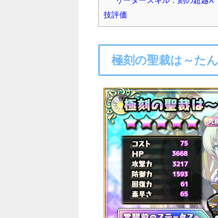
技評価
極刻の聖裁は～た