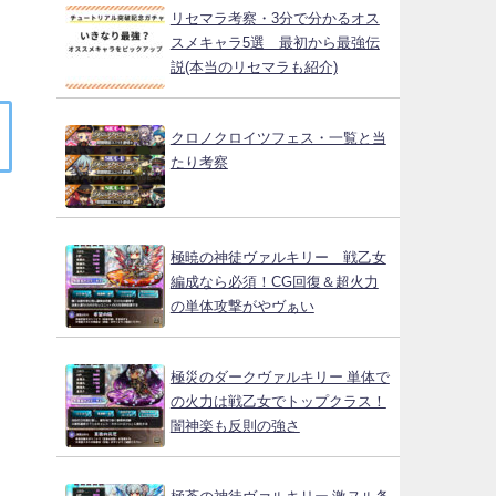
リセマラ考察・3分で分かるオス
スメキャラ5選 最初から最強伝
説(本当のリセマラも紹介)
クロノクロイツフェス・一覧と当
たり考察
極暁の神徒ヴァルキリー 戦乙女
編成なら必須！CG回復＆超火力
の単体攻撃がやヴぁい
極災のダークヴァルキリー 単体で
の火力は戦乙女でトップクラス！
闇神楽も反則の強さ