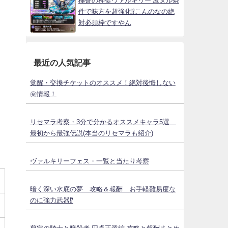
極蒼の神徒ヴァルキリー 激ヌル条
件で味方を超強化⁉こんのなの絶
対必須枠ですやん
最近の人気記事
覚醒・交換チケットのオススメ！絶対後悔しない
㊙情報！
リセマラ考察・3分で分かるオススメキャラ5選
最初から最強伝説(本当のリセマラも紹介)
ヴァルキリーフェス・一覧と当たり考察
暗く深い水底の夢 攻略＆報酬 お手軽難易度な
のに強力武器⁉