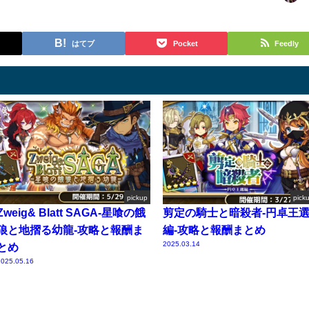
はてブ
Pocket
Feedly
pickup
pick
Zweig& Blatt SAGA-星喰の餓
剪定の騎士と暗殺者-円卓王
狼と地摺る幼龍-攻略と報酬ま
編-攻略と報酬まとめ
2025.03.14
とめ
025.05.16