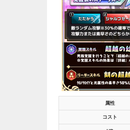
○
属性
コスト