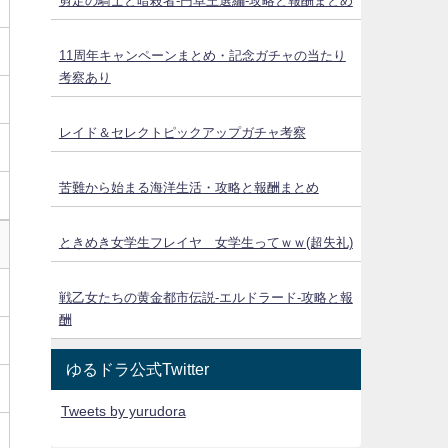
剪定の騎士と暗殺者-円卓王選編-攻略と報酬まとめ
11周年キャンペーンまとめ・記念ガチャの当たり
考察あり
レイド＆セレクトピックアップガチャ考察
苦難から始まる海洋生活・攻略と報酬まとめ
ときめき女学生フレイヤ 女学生ってｗｗ(超失礼)
戦乙女たちの黄金都市伝説‐エルドラード‐攻略と報
酬
ゆるドラ公式Twitter
Tweets by yurudora