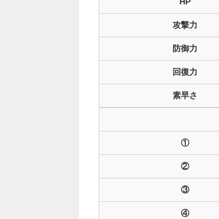
HP
攻撃力
防御力
回復力
素早さ
①
②
③
④