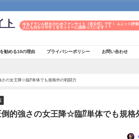
イト
ゆるドラシル好きのためファンサイト（非公式）です！ ユニット評価
人にも分かりやすくをモットーに頑張っています＾＾
を勧める10の理由
プライバシーポリシー
お問い合わせ
強さの女王降☆臨⁉単体でも規格外の戦闘力
醒
圧倒的強さの女王降☆臨⁉単体でも規格