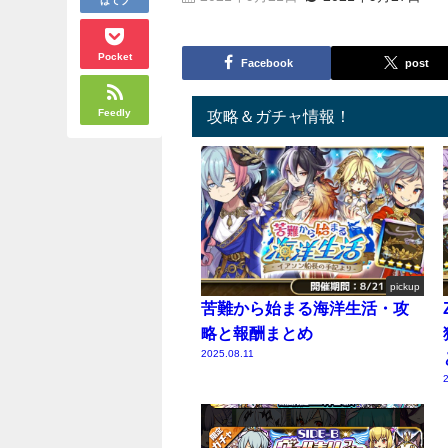
Pocket
Facebook
post
Feedly
攻略＆ガチャ情報！
pickup
苦難から始まる海洋生活・攻
略と報酬まとめ
2025.08.11
2