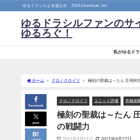
ゆるドラシルよ永遠なれ©2014 CloverLab.,Inc.
ゆるドラシルファンのサ
ゆるろぐ！
私がゆるドラ
ホーム
クロノクロイツ
極刻の聖裁は～たん 圧倒的
クロノクロイツ
ユニット評価
究極覚
Facebook
極刻の聖裁は～たん 
post
の戦闘力
2021年9月21日
2021年9月27日
はてブ