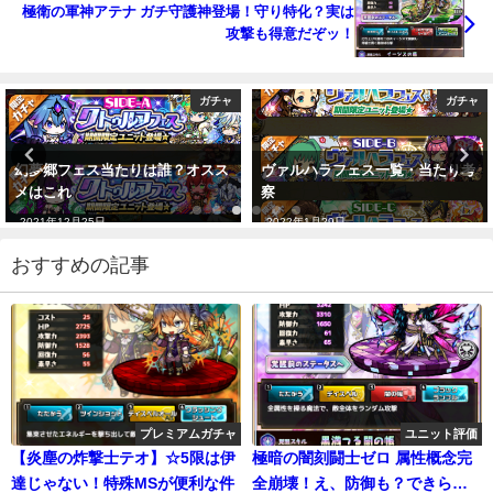
極衛の軍神アテナ ガチ守護神登場！守り特化？実は
攻撃も得意だぞッ！
ガチャ
ガチャ
幻夢郷フェス当たりは誰？オスス
ヴァルハラフェス一覧・当たり考
メはこれ
察
2021年12月25日
2022年1月29日
おすすめの記事
プレミアムガチャ
ユニット評価
【炎塵の炸撃士テオ】☆5限は伊
極暗の闇刻闘士ゼロ 属性概念完
達じゃない！特殊MSが便利な件
全崩壊！え、防御も？できら