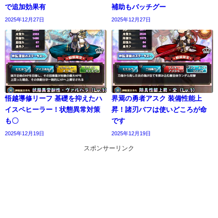
で追加効果有
補助もバッチグー
2025年12月27日
2025年12月27日
悟越導修リーフ 基礎を抑えたハ
界焉の勇者アスク 装備性能上
イスペヒーラー！状態異常対策
昇！諸刃バフは使いどころが命
も〇
です
2025年12月19日
2025年12月19日
スポンサーリンク