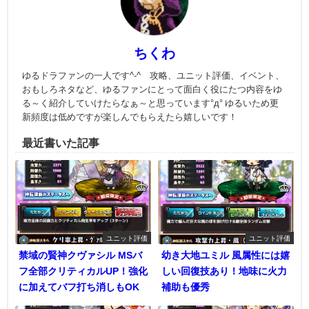
ちくわ
ゆるドラファンの一人です^-^ 攻略、ユニット評価、イベント、
おもしろネタなど、ゆるファンにとって面白く役にたつ内容をゆ
る～く紹介していけたらなぁ～と思っています°д° ゆるいため更
新頻度は低めですが楽しんでもらえたら嬉しいです！
最近書いた記事
ユニット評価
ユニット評価
禁域の賢神クヴァシル MSバ
幼き大地ユミル 風属性には嬉
フ全部クリティカルUP！強化
しい回復技あり！地味に火力
に加えてバフ打ち消しもOK
補助も優秀