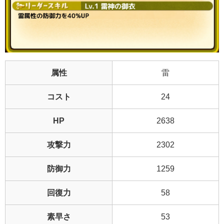
属性
雷
コスト
24
HP
2638
攻撃力
2302
防御力
1259
回復力
58
素早さ
53