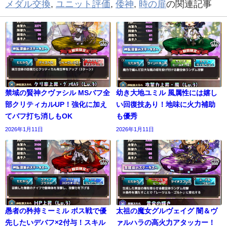
メダル交換
,
ユニット評価
,
倭神
,
時の扉
の関連記事
禁域の賢神クヴァシル MSバフ全
幼き大地ユミル 風属性には嬉し
部クリティカルUP！強化に加え
い回復技あり！地味に火力補助
てバフ打ち消しもOK
も優秀
2026年1月11日
2026年1月11日
愚者の矜持ミーミル ボス戦で優
太祖の魔女グルヴェイグ 闇＆ヴ
先したいデバフ×2付与！スキル
ァルハラの高火力アタッカー！