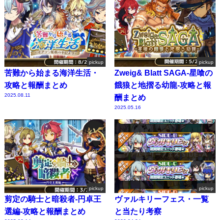
pickup
pickup
苦難から始まる海洋生活・
Zweig& Blatt SAGA-星喰の
攻略と報酬まとめ
餓狼と地摺る幼龍-攻略と報
2025.08.11
酬まとめ
2025.05.16
pickup
pickup
剪定の騎士と暗殺者-円卓王
ヴァルキリーフェス・一覧
選編-攻略と報酬まとめ
と当たり考察