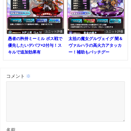
ユニット評価
ユニット評価
愚者の矜持ミーミル ボス戦で
太祖の魔女グルヴェイグ 闇＆
優先したいデバフ×2付与！ス
ヴァルハラの高火力アタッカ
キルで追加効果有
ー！補助もバッチグー
コメント
※
名前