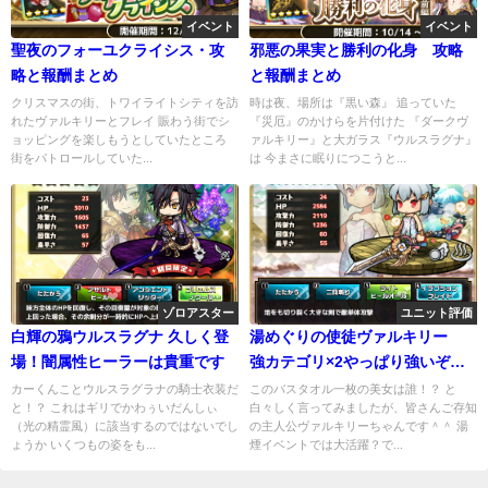
イベント
イベント
聖夜のフォーユクライシス・攻
邪悪の果実と勝利の化身 攻略
略と報酬まとめ
と報酬まとめ
クリスマスの街、トワイライトシティを訪
時は夜、場所は『黒い森』 追っていた
れたヴァルキリーとフレイ 賑わう街でシ
『災厄』のかけらを片付けた 『ダークヴ
ョッピングを楽しもうとしていたところ
ァルキリー』と大ガラス『ウルスラグナ』
街をパトロールしていた...
は 今まさに眠りにつこうと...
ゾロアスター
ユニット評価
白輝の鴉ウルスラグナ 久しく登
湯めぐりの使徒ヴァルキリー
場！闇属性ヒーラーは貴重です
強カテゴリ×2やっぱり強いぞヴ
ァルちゃん
カーくんことウルスラグラナの騎士衣装だ
このバスタオル一枚の美女は誰！？ と
と！？ これはギリでかわぅいだんしぃ
白々しく言ってみましたが、皆さんご存知
（光の精霊風）に該当するのではないでし
の主人公ヴァルキリーちゃんです＾＾ 湯
ょうか いくつもの姿をも...
煙イベントでは大活躍？で...