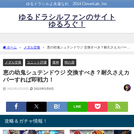
ゆるドラシルよ永遠なれ©2014 CloverLab.,Inc.
ゆるドラシルファンのサイト
ゆるろぐ！
ホーム
メダル交換
恵の幼鬼シュテンドウジ 交換すべき？耐久さえカバーす
れば即戦力！
メダル交換
ユニット評価
倭神
時の扉
恵の幼鬼シュテンドウジ 交換すべき？耐久さえカ
バーすれば即戦力！
2022年2月25日
2022年5月9日
LINE
攻略＆ガチャ情報！