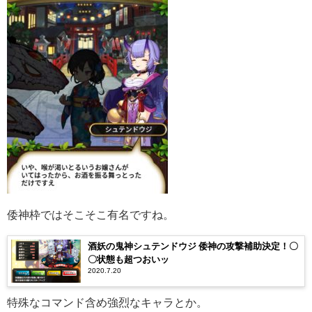
倭神枠ではそこそこ有名ですね。
酒妖の鬼神シュテンドウジ 倭神の攻撃補助決定！〇
〇状態も超つおいッ
2020.7.20
特殊なコマンド含め強烈なキャラとか。