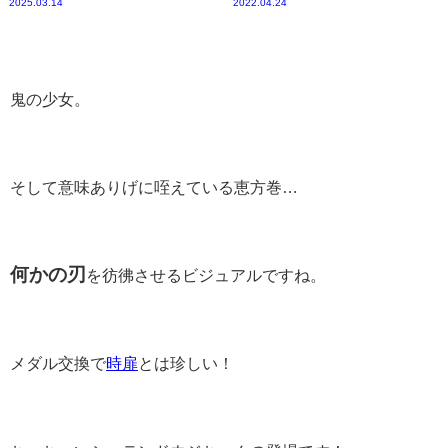
2025.03.14
2022.04.24
鬼の少女。
そして意味ありげに咥えている恵方巻…
何かの刃
を彷彿させるビジュアルですね。
メダル交換で
時扉
とは珍しい！