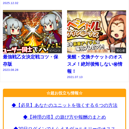
2025.12.02
イベント
初心者
最強戦乙女決定戦コツ・保
覚醒・交換チケットのオス
存版
スメ！絶対後悔しない㊙情
2023.08.28
報！
2021.07.13
☆超お役立ち情報☆
◆【必見】あなたのユニットを強くする６つの方法
◆【神理の塔】の遊び方や報酬のまとめ
◆20日ログインでもらえるヴァルキリーのオスス