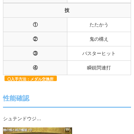
技
①
たたかう
②
鬼の構え
③
バスターヒット
④
瞬鋭閃連打
入手方法：メダル交換所
性能確認
シュテンドウジ…