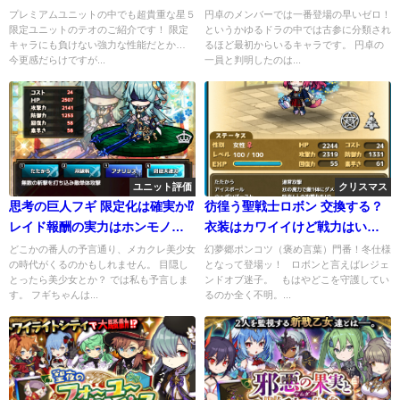
ぁ！
プレミアムユニットの中でも超貴重な星５
円卓のメンバーでは一番登場の早いゼロ！
限定ユニットのテオのご紹介です！ 限定
というかゆるドラの中では古参に分類され
キャラにも負けない強力な性能だとか…
るほど最初からいるキャラです。 円卓の
今更感だらけですが...
一員と判明したのは...
ユニット評価
クリスマス
思考の巨人フギ 限定化は確実か⁉
彷徨う聖戦士ロボン 交換する？
レイド報酬の実力はホンモノ＾
衣装はカワイイけど戦力はいか
＾
ほどか…
どこかの番人の予言通り、メカクレ美少女
幻夢郷ポンコツ（褒め言葉）門番！冬仕様
の時代がくるのかもしれません。 目隠し
となって登場ッ！ ロボンと言えばレジェ
とったら美少女とか？ では私も予言しま
ンドオブ迷子。 もはやどこを守護してい
す。 フギちゃんは...
るのか全く不明。...