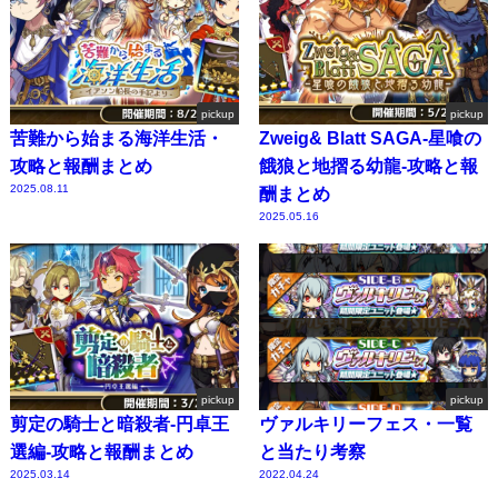
pickup
pickup
苦難から始まる海洋生活・
Zweig& Blatt SAGA-星喰の
攻略と報酬まとめ
餓狼と地摺る幼龍-攻略と報
2025.08.11
酬まとめ
2025.05.16
pickup
pickup
剪定の騎士と暗殺者-円卓王
ヴァルキリーフェス・一覧
選編-攻略と報酬まとめ
と当たり考察
2025.03.14
2022.04.24