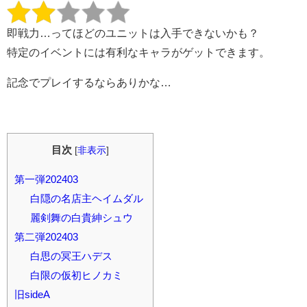
即戦力…ってほどのユニットは入手できないかも？
特定のイベントには有利なキャラがゲットできます。
記念でプレイするならありかな…
目次
[
非表示
]
第一弾202403
白隠の名店主ヘイムダル
麗剣舞の白貴紳シュウ
第二弾202403
白思の冥王ハデス
白限の仮初ヒノカミ
旧sideA