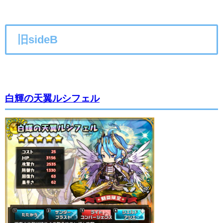
旧sideB
白輝の天翼ルシフェル