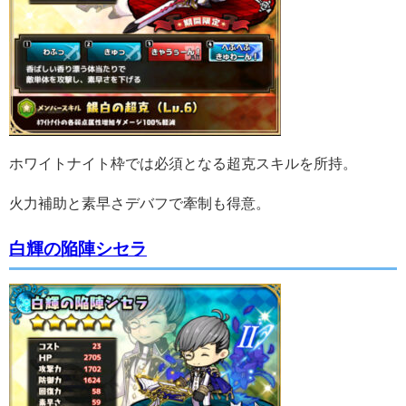
ホワイトナイト枠では必須となる超克スキルを所持。
火力補助と素早さデバフで牽制も得意。
白輝の陥陣シセラ