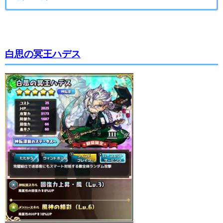
白思の冥王ハデス