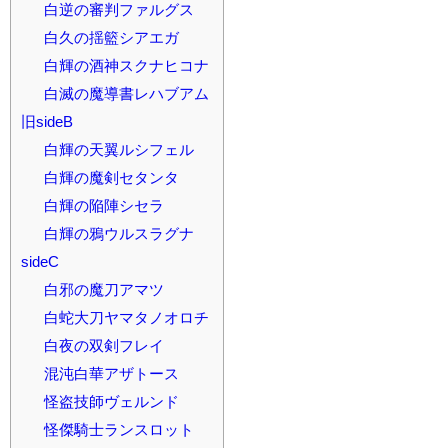
白逆の審判ファルグス
白久の揺籃シアエガ
白輝の酒神スクナヒコナ
白滅の魔導書レハブアム
旧sideB
白輝の天翼ルシフェル
白輝の魔剣セタンタ
白輝の陥陣シセラ
白輝の鴉ウルスラグナ
sideC
白邪の魔刀アマツ
白蛇大刀ヤマタノオロチ
白夜の双剣フレイ
混沌白華アザトース
怪盗技師ヴェルンド
怪傑騎士ランスロット