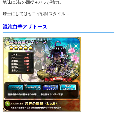
地味に3技の回復＋バフが強力。
騎士にしてはセコイ戦闘スタイル…
混沌白華アザトース