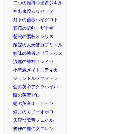
二つの顔持つ怪盗ジキル
神出鬼没ムリセーヌ
月下の薔薇ヘイグロト
蒼桜の闘剣イザナギ
懇篤の繋杯オシリス
策謀の大天使ガブリエル
妙味の験者スフラトゥス
流麗の紳神フレイヤ
小悪魔メイドニティカ
ジェントルマクマトフ
碧の英帝アクラハイル
断の英帝ゼロ
絶の英帝オーディン
焔月のくノ一オボロ
天穿つ歌帝フェイル
規律の麗伯女エレン