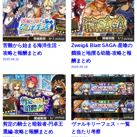
pickup
pickup
苦難から始まる海洋生活・
Zweig& Blatt SAGA-星喰の
攻略と報酬まとめ
餓狼と地摺る幼龍-攻略と報
2025.08.11
酬まとめ
2025.05.16
pickup
pickup
剪定の騎士と暗殺者-円卓王
ヴァルキリーフェス・一覧
選編-攻略と報酬まとめ
と当たり考察