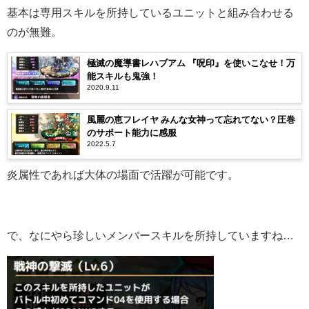
基本は専用スキルを所持しているユニットと組み合わせる
のが無難。
極滅の魔導書レハブアム 『呪印』を使いこなせ！万
能スキルも鬼強！
2020.9.11
風麗の恵フレイヤ みんな女神って忘れてない？圧巻
のサポート能力に感服
2022.5.7
炎属性であれば大体の場面で活躍が可能です。
で、なにやら珍しいメンバースキルを所持していますね…