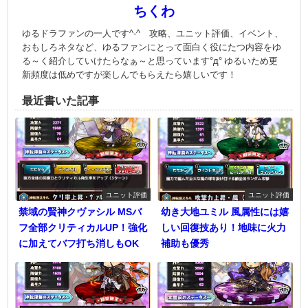
ちくわ
ゆるドラファンの一人です^-^ 攻略、ユニット評価、イベント、
おもしろネタなど、ゆるファンにとって面白く役にたつ内容をゆ
る～く紹介していけたらなぁ～と思っています°д° ゆるいため更
新頻度は低めですが楽しんでもらえたら嬉しいです！
最近書いた記事
ユニット評価
ユニット評価
禁域の賢神クヴァシル MSバ
幼き大地ユミル 風属性には嬉
フ全部クリティカルUP！強化
しい回復技あり！地味に火力
に加えてバフ打ち消しもOK
補助も優秀