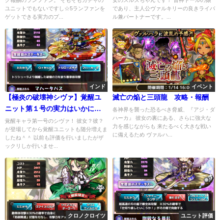
ユニットでもないですし☆5ランファンを
であり、主人公ヴァルキリーの良きライバ
ゲットできる実力のプ...
ル兼パートナーです。...
インド
イベント
【極炎の破壊神シヴァ】覚醒ユ
滅亡の焔と三頭龍 攻略・報酬
ニット第１号の実力はいかに！
各神界を襲った恐るべき脅威、『アジ・ダ
ハーカ』 彼女の裏にある、さらに強大な
賛否両論あり？
覚醒キャラ第一号のシヴァ！ 彼女？彼？
力を感じながらも 来たるべく大きな戦い
が登場してから覚醒ユニットも随分増えま
に備えるため ヴァルハ...
したね＾＾ 以前も評価を行いましたがザ
ックリしか行いませ...
クロノクロイツ
ユニット評価