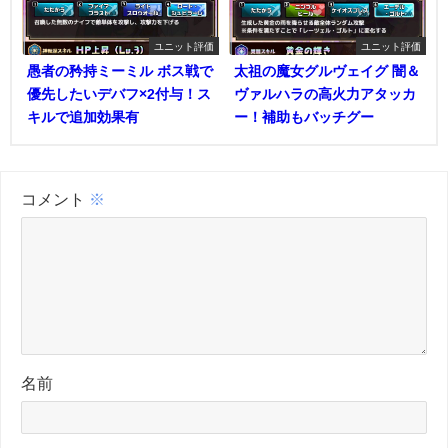
ユニット評価
ユニット評価
愚者の矜持ミーミル ボス戦で
太祖の魔女グルヴェイグ 闇＆
優先したいデバフ×2付与！ス
ヴァルハラの高火力アタッカ
キルで追加効果有
ー！補助もバッチグー
コメント
※
名前