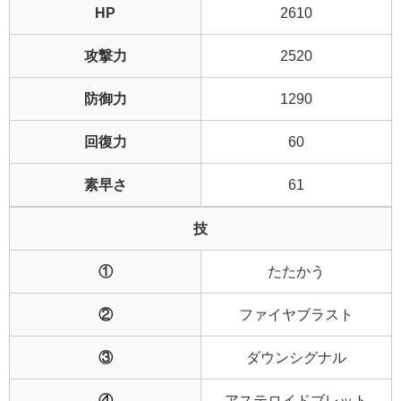
HP
2610
攻撃力
2520
防御力
1290
回復力
60
素早さ
61
技
①
たたかう
②
ファイヤブラスト
③
ダウンシグナル
④
アステロイドブレット