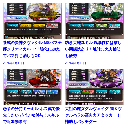
禁域の賢神クヴァシル MSバフ全
幼き大地ユミル 風属性には嬉し
部クリティカルUP！強化に加え
い回復技あり！地味に火力補助
てバフ打ち消しもOK
も優秀
2026年1月11日
2026年1月11日
愚者の矜持ミーミル ボス戦で優
太祖の魔女グルヴェイグ 闇＆ヴ
先したいデバフ×2付与！スキル
ァルハラの高火力アタッカー！
で追加効果有
補助もバッチグー