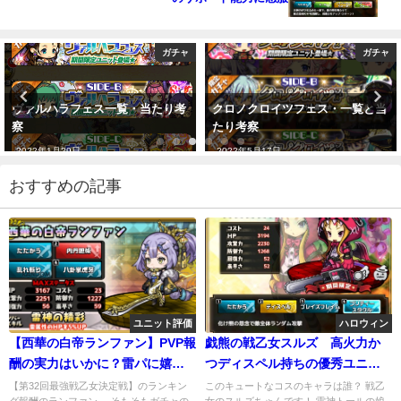
ガチャ
ガチャ
クロノクロイツフェス・一覧と当
クリスマスガチャ 評価＆当たりユ
たり考察
ニットは誰？チケット交換考察あ
り
2022年5月17日
2019年12月17日
おすすめの記事
ユニット評価
ハロウィン
【西華の白帝ランファン】PVP報
戯熊の戦乙女スルズ 高火力か
酬の実力はいかに？雷パに嬉し
つディスペル持ちの優秀ユニッ
いMSあり
ト？耐久は…
【第32回最強戦乙女決定戦】のランキン
このキュートなコスのキャラは誰？ 戦乙
グ報酬のランファン。 そもそもガチャの
女のスルズちゃんです！ 雷神トールの娘