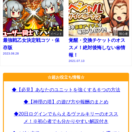
イベント
初心者
最強戦乙女決定戦コツ・保
覚醒・交換チケットのオス
存版
スメ！絶対後悔しない㊙情
2023.08.28
報！
2021.07.13
☆超お役立ち情報☆
◆【必見】あなたのユニットを強くする６つの方法
◆【神理の塔】の遊び方や報酬のまとめ
◆20日ログインでもらえるヴァルキリーのオスス
メ！※初心者でも分かりやすい解説付き