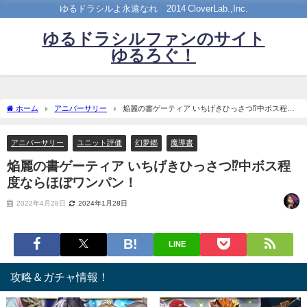
ゆるドラシルよ永遠なれ©2014 CloverLab.,Inc.
ゆるドラシルファンのサイト
ゆるろぐ！
ホーム
アニバーサリー
焔麗の書ゲーティア いちげきひっさつ⁉中ボス程度
ならほぼワンパン！
アニバーサリー
ユニット評価
幻夢郷
魔導書
焔麗の書ゲーティア いちげきひっさつ⁉中ボス程
度ならほぼワンパン！
2022年4月28日
2024年1月28日
LINE
攻略＆ガチャ情報！