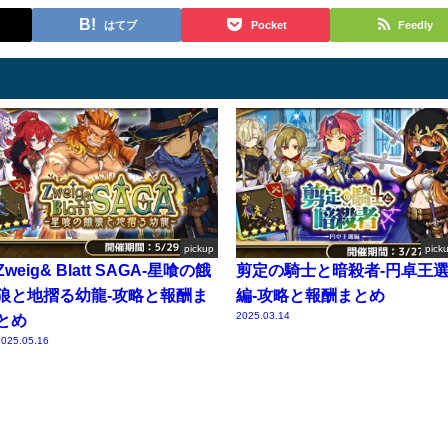
はてブ
Pocket
Feedly
pickup
pick
Zweig& Blatt SAGA-星喰の餓
剪定の騎士と暗殺者-円卓王
狼と地摺る幼龍-攻略と報酬ま
編-攻略と報酬まとめ
2025.03.14
とめ
025.05.16