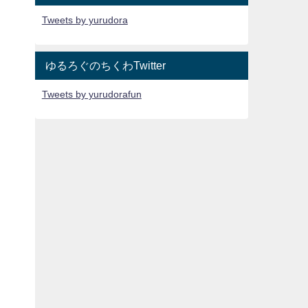
Tweets by yurudora
ゆるろぐのちくわTwitter
Tweets by yurudorafun