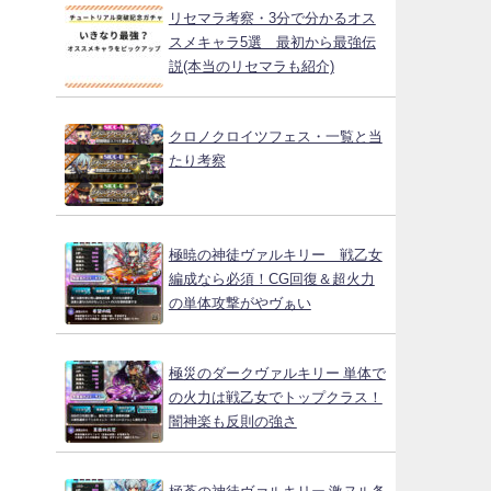
リセマラ考察・3分で分かるオス
スメキャラ5選 最初から最強伝
説(本当のリセマラも紹介)
クロノクロイツフェス・一覧と当
たり考察
極暁の神徒ヴァルキリー 戦乙女
編成なら必須！CG回復＆超火力
の単体攻撃がやヴぁい
極災のダークヴァルキリー 単体で
の火力は戦乙女でトップクラス！
闇神楽も反則の強さ