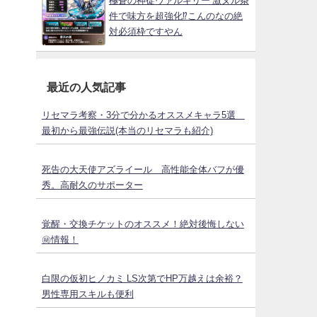
極蒼の神徒ヴァルキリー 激ヌル条
件で味方を超強化⁉こんのなの絶
対必須枠ですやん
最近の人気記事
リセマラ考察・3分で分かるオススメキャラ5選
最初から最強伝説(本当のリセマラも紹介)
死告の大天使アズライール 高性能全体バフが優
秀。高耐久のサポーター
覚醒・交換チケットのオススメ！絶対後悔しない
㊙情報！
白限の仮初ヒノカミ LS次第でHP万越えは余裕？
男性専用スキルも便利