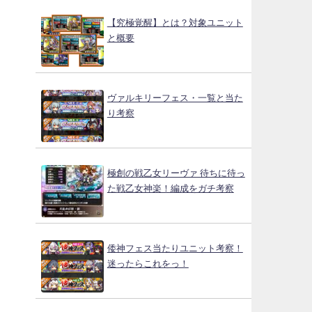
【究極覚醒】とは？対象ユニット
と概要
ヴァルキリーフェス・一覧と当た
り考察
極創の戦乙女リーヴァ 待ちに待っ
た戦乙女神楽！編成をガチ考察
倭神フェス当たりユニット考察！
迷ったらこれをっ！