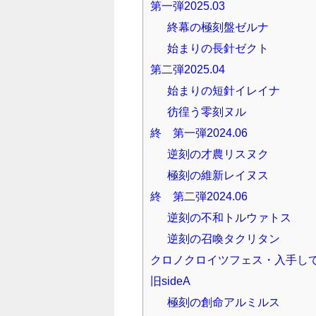
第一弾2025.03
終幕の極刻盤ゼルナ
始まりの長針ゼクト
第二弾2025.04
始まりの短針イレイナ
彷徨う零刻ヌル
終 第一弾2024.06
逆刻の才農リスヌク
極刻の維新レイヌス
終 第二弾2024.06
逆刻の不和トルウァトス
逆刻の召喚タクリタン
クロノクロイツフェス・入手し
旧sideA
極刻の創命アルミルス