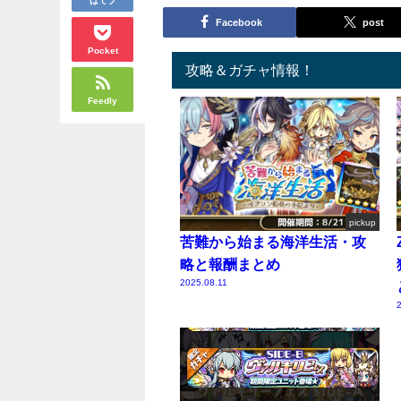
Facebook
post
Pocket
攻略＆ガチャ情報！
Feedly
pickup
苦難から始まる海洋生活・攻
略と報酬まとめ
2025.08.11
2