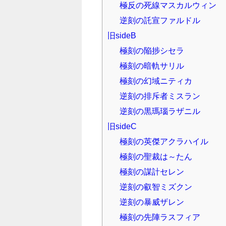
極反の死線マスカルウィン
逆刻の託宣ファルドル
旧sideB
極刻の陥捗シセラ
極刻の暗軌サリル
極刻の幻域ニティカ
逆刻の排斥者ミスラン
逆刻の黒瑪瑙ラザニル
旧sideC
極刻の英傑アクラハイル
極刻の聖裁は～たん
極刻の謀計セレン
逆刻の叡智ミズクン
逆刻の暴威ザレン
極刻の先陣ラスフィア