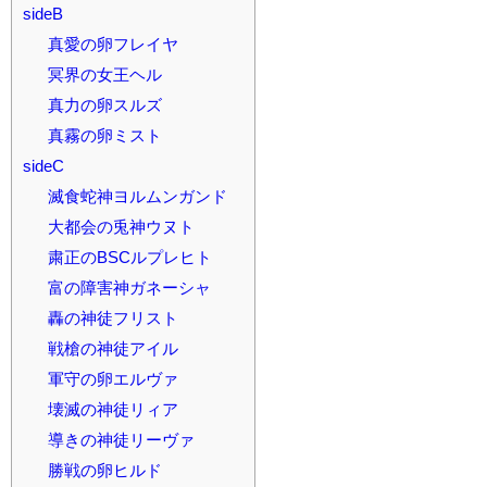
sideB
真愛の卵フレイヤ
冥界の女王ヘル
真力の卵スルズ
真霧の卵ミスト
sideC
滅食蛇神ヨルムンガンド
大都会の兎神ウヌト
粛正のBSCルプレヒト
富の障害神ガネーシャ
轟の神徒フリスト
戦槍の神徒アイル
軍守の卵エルヴァ
壊滅の神徒リィア
導きの神徒リーヴァ
勝戦の卵ヒルド