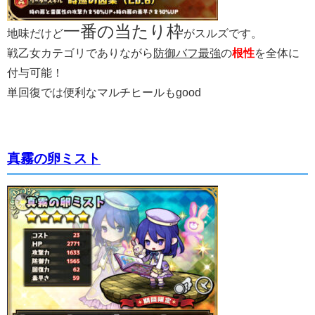
一番の当たり枠
地味だけど
がスルズです。
戦乙女カテゴリでありながら
防御バフ最強
の
根性
を全体に
付与可能！
単回復では便利なマルチヒールもgood
真霧の卵ミスト