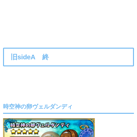
旧sideA 終
時空神の卵ヴェルダンディ