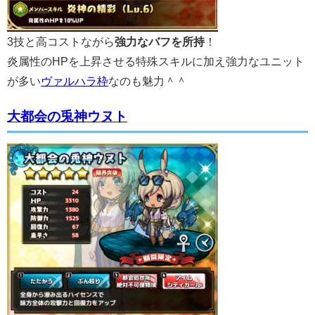
3技と高コストながら
強力なバフを所持
！
炎属性のHPを上昇させる特殊スキルに加え強力なユニット
が多い
ヴァルハラ枠
なのも魅力＾＾
大都会の兎神ウヌト