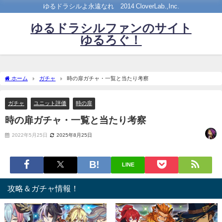
ゆるドラシルよ永遠なれ©2014 CloverLab.,Inc.
ゆるドラシルファンのサイト
ゆるろぐ！
ホーム
ガチャ
時の扉ガチャ・一覧と当たり考察
ガチャ
ユニット評価
時の扉
時の扉ガチャ・一覧と当たり考察
2022年5月25日
2025年8月25日
LINE
攻略＆ガチャ情報！