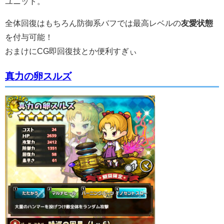
ユニット。
全体回復はもちろん防御系バフでは最高レベルの
友愛状態
を付与可能！
おまけにCG即回復技とか便利すぎぃ
真力の卵スルズ