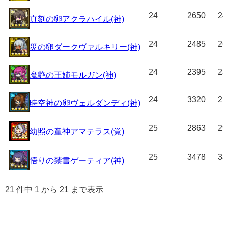
24
2650
24
真刻の卵アクラハイル(神)
24
2485
26
災の卵ダークヴァルキリー(神)
24
2395
23
魔艶の王姉モルガン(神)
24
3320
21
時空神の卵ヴェルダンディ(神)
25
2863
29
幼照の童神アマテラス(覚)
25
3478
33
悟りの禁書ゲーティア(神)
21 件中 1 から 21 まで表示