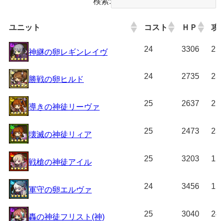
検索:
ユニット
コスト
ＨＰ
攻
ユニット
コスト
ＨＰ
攻
24
3306
22
神継の卵レギンレイヴ
24
2735
23
勝戦の卵ヒルド
25
2637
22
導きの神徒リーヴァ
25
2473
23
壊滅の神徒リィア
25
3203
12
戦槍の神徒アイル
24
3456
15
軍守の卵エルヴァ
25
3040
24
轟の神徒フリスト(神)