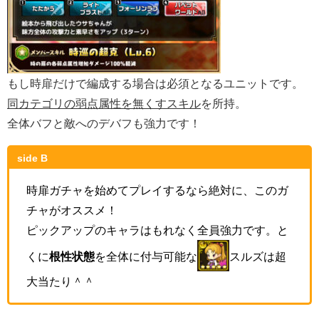
もし時扉だけで編成する場合は必須となるユニットです。
同カテゴリの弱点属性を無くすスキル
を所持。
全体バフと敵へのデバフも強力です！
side B
時扉ガチャを始めてプレイするなら絶対に、このガ
チャがオススメ！
ピックアップのキャラはもれなく全員強力です。と
くに
根性状態
を全体に付与可能な
スルズは超
大当たり＾＾