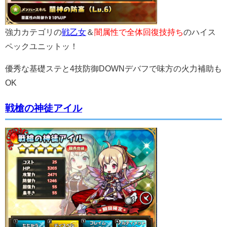
強力カテゴリの
戦乙女
＆
闇属性で全体回復技持ち
のハイス
ペックユニットッ！
優秀な基礎ステと4技防御DOWNデバフで味方の火力補助も
OK
戦槍の神徒アイル