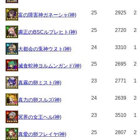
25
2925
23
富の障害神ガネーシャ(神)
25
2720
24
粛正のBSCルプレヒト(神)
24
3310
13
大都会の兎神ウヌト(神)
25
2695
26
滅食蛇神ヨルムンガンド(神)
23
2771
16
真霧の卵ミスト(神)
24
2639
24
真力の卵スルズ(神)
23
3510
13
冥界の女王ヘル(神)
25
2807
26
真愛の卵フレイヤ(神)