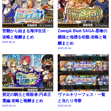
pickup
pickup
苦難から始まる海洋生活・
Zweig& Blatt SAGA-星喰の
攻略と報酬まとめ
餓狼と地摺る幼龍-攻略と報
2025.08.11
酬まとめ
2025.05.16
pickup
pickup
剪定の騎士と暗殺者-円卓王
ヴァルキリーフェス・一覧
選編-攻略と報酬まとめ
と当たり考察
2025.03.14
2022.04.24