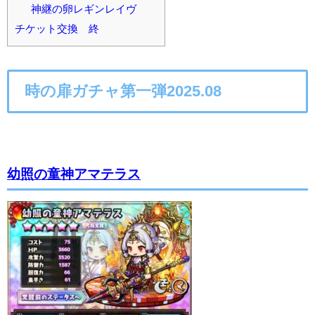
神継の卵レギンレイヴ
チケット交換 終
時の扉ガチャ第一弾2025.08
幼照の童神アマテラス