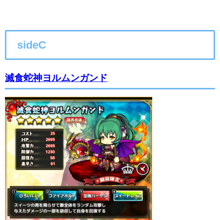
sideC
滅食蛇神ヨルムンガンド