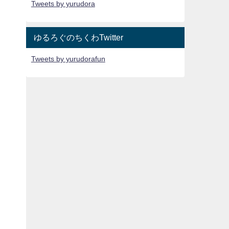
Tweets by yurudora
ゆるろぐのちくわTwitter
Tweets by yurudorafun