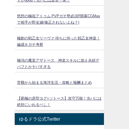
ドがgood！光パには是非一体！
悠想の極祖アトゥム PVPガチ勢必須⁉開幕CGMax
で相手が即全滅(修正されないよね？)
極創の戦乙女リーヴァ 待ちに待った戦乙女神楽！
編成をガチ考察
極沌の魔皇アザトース 神楽スキルに加え永続デ
バフとかヤバすぎる
苦難から始まる海洋生活・攻略と報酬まとめ
【窮極の原型ヨグ=ソトース】攻守万能！光パには
絶対にいれるベし！
ゆるドラ公式Twitter