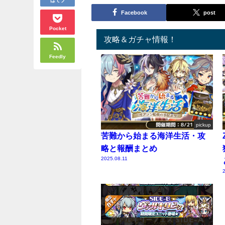
Facebook
post
Pocket
攻略＆ガチャ情報！
Feedly
pickup
苦難から始まる海洋生活・攻
略と報酬まとめ
2025.08.11
2