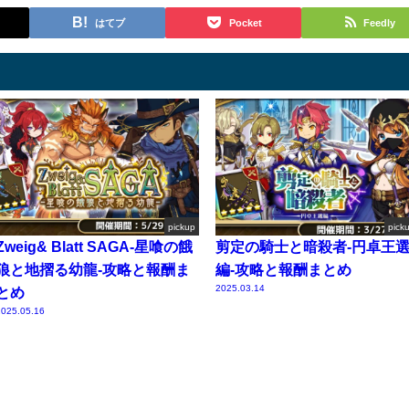
はてブ
Pocket
Feedly
pickup
pick
Zweig& Blatt SAGA-星喰の餓
剪定の騎士と暗殺者-円卓王
狼と地摺る幼龍-攻略と報酬ま
編-攻略と報酬まとめ
2025.03.14
とめ
025.05.16