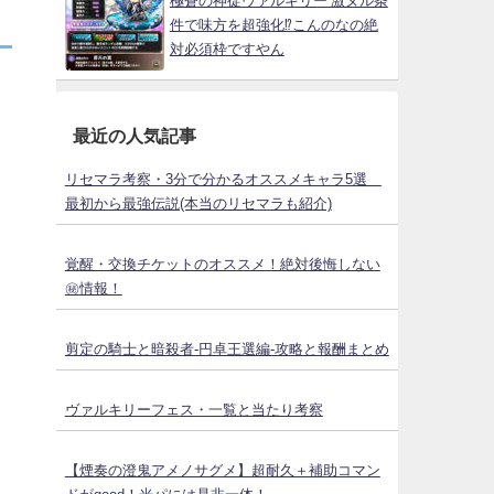
極蒼の神徒ヴァルキリー 激ヌル条
件で味方を超強化⁉こんのなの絶
対必須枠ですやん
最近の人気記事
リセマラ考察・3分で分かるオススメキャラ5選
最初から最強伝説(本当のリセマラも紹介)
覚醒・交換チケットのオススメ！絶対後悔しない
㊙情報！
剪定の騎士と暗殺者-円卓王選編-攻略と報酬まとめ
ヴァルキリーフェス・一覧と当たり考察
【煙奏の澄鬼アメノサグメ】超耐久＋補助コマン