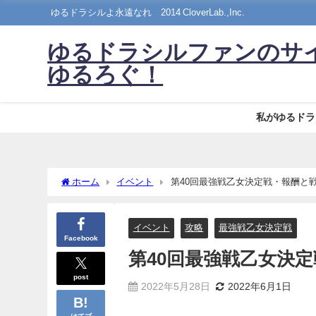
ゆるドラシルよ永遠なれ©2014 CloverLab.,Inc.
ゆるドラシルファンのサ
ゆるろぐ！
私がゆるドラ
ホーム
イベント
第40回最強戦乙女決定戦・報酬と
イベント
攻略
最強戦乙女決定戦
Facebook
第40回最強戦乙女決
post
2022年5月28日
2022年6月1日
はてブ