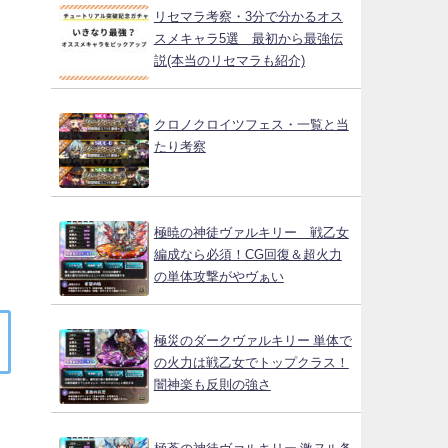
リセマラ考察・3分で分かるオス
スメキャラ5選 最初から最強伝
説(本当のリセマラも紹介)
クロノクロイツフェス・一覧と当
たり考察
極暁の神徒ヴァルキリー 戦乙女
編成なら必須！CG回復＆超火力
の単体攻撃がやヴぁい
極災のダークヴァルキリー 単体で
の火力は戦乙女でトップクラス！
闇神楽も反則の強さ