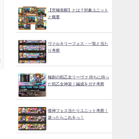
【究極覚醒】とは？対象ユニット
と概要
ヴァルキリーフェス・一覧と当た
り考察
極創の戦乙女リーヴァ 待ちに待っ
た戦乙女神楽！編成をガチ考察
倭神フェス当たりユニット考察！
迷ったらこれをっ！