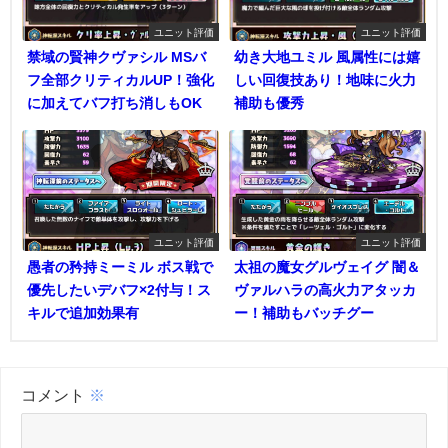
ユニット評価
ユニット評価
禁域の賢神クヴァシル MSバ
幼き大地ユミル 風属性には嬉
フ全部クリティカルUP！強化
しい回復技あり！地味に火力
に加えてバフ打ち消しもOK
補助も優秀
ユニット評価
ユニット評価
愚者の矜持ミーミル ボス戦で
太祖の魔女グルヴェイグ 闇＆
優先したいデバフ×2付与！ス
ヴァルハラの高火力アタッカ
キルで追加効果有
ー！補助もバッチグー
コメント
※