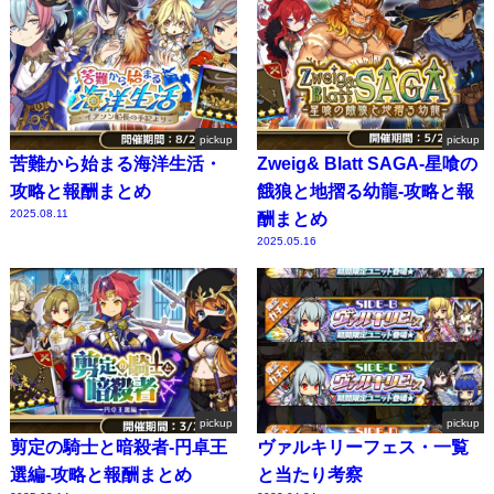
pickup
pickup
苦難から始まる海洋生活・
Zweig& Blatt SAGA-星喰の
攻略と報酬まとめ
餓狼と地摺る幼龍-攻略と報
2025.08.11
酬まとめ
2025.05.16
pickup
pickup
剪定の騎士と暗殺者-円卓王
ヴァルキリーフェス・一覧
選編-攻略と報酬まとめ
と当たり考察