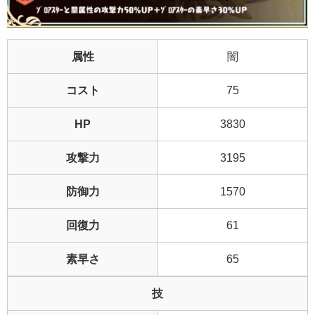
属性
闇
コスト
75
HP
3830
攻撃力
3195
防御力
1570
回復力
61
素早さ
65
技