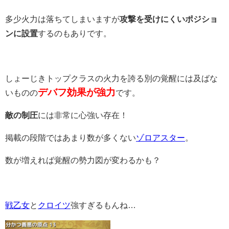
多少火力は落ちてしまいますが
攻撃を受けにくいポジショ
ンに設置
するのもありです。
しょーじきトップクラスの火力を誇る別の覚醒には及ばな
デバフ効果が強力
いものの
です。
敵の制圧
には非常に心強い存在！
掲載の段階ではあまり数が多くない
ゾロアスター
。
数が増えれば覚醒の勢力図が変わるかも？
戦乙女
と
クロイツ
強すぎるもんね…