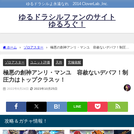
ゆるドラシルよ永遠なれ©2014 CloverLab.,Inc.
ゆるドラシルファンのサイト
ゆるろぐ！
ホーム
ゾロアスター
極悪の創神アンリ・マンユ 容赦ないデバフ！制圧力
はトップクラスッ！
ゾロアスター
ユニット評価
天外
究極覚醒
極悪の創神アンリ・マンユ 容赦ないデバフ！制
圧力はトップクラスッ！
2022年6月24日
2023年10月25日
LINE
攻略＆ガチャ情報！