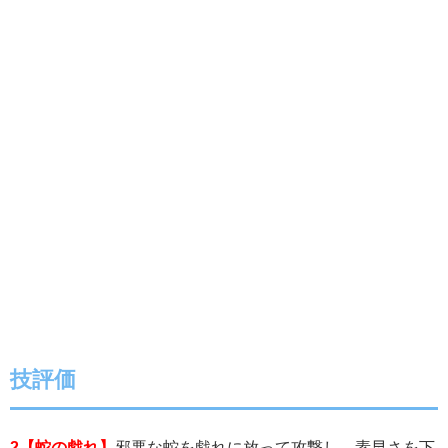
技評価
2【蛇の戯れ】
邪悪な蛇を戯れに放って攻撃し、素早さを下