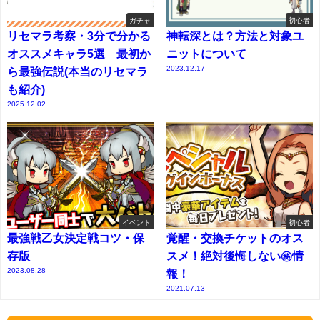
ガチャ
初心者
リセマラ考察・3分で分かる
神転深とは？方法と対象ユ
オススメキャラ5選 最初か
ニットについて
2023.12.17
ら最強伝説(本当のリセマラ
も紹介)
2025.12.02
イベント
初心者
最強戦乙女決定戦コツ・保
覚醒・交換チケットのオス
存版
スメ！絶対後悔しない㊙情
2023.08.28
報！
2021.07.13