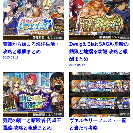
pickup
pickup
苦難から始まる海洋生活・
Zweig& Blatt SAGA-星喰の
攻略と報酬まとめ
餓狼と地摺る幼龍-攻略と報
2025.08.11
酬まとめ
2025.05.16
pickup
pickup
剪定の騎士と暗殺者-円卓王
ヴァルキリーフェス・一覧
選編-攻略と報酬まとめ
と当たり考察