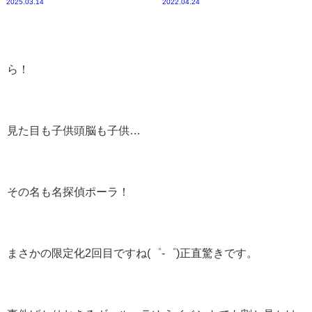
2025.03.14
2022.04.24
ら！
見た目も子供頭脳も子供…
その名も名探偵ポーラ！
まさかの限定化2回目ですね(゜-゜)正直驚きです。