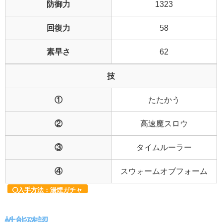
防御力
1323
回復力
58
素早さ
62
技
①
たたかう
②
高速魔スロウ
③
タイムルーラー
④
スウォームオブフォーム
入手方法：湯煙ガチャ
性能確認