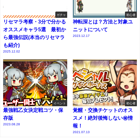
ガチャ
初心者
リセマラ考察・3分で分かる
神転深とは？方法と対象ユ
オススメキャラ5選 最初か
ニットについて
2023.12.17
ら最強伝説(本当のリセマラ
も紹介)
2025.12.02
イベント
初心者
最強戦乙女決定戦コツ・保
覚醒・交換チケットのオス
存版
スメ！絶対後悔しない㊙情
2023.08.28
報！
2021.07.13