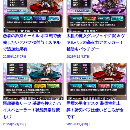
愚者の矜持ミーミル ボス戦で優
太祖の魔女グルヴェイグ 闇＆ヴ
先したいデバフ×2付与！スキル
ァルハラの高火力アタッカー！
で追加効果有
補助もバッチグー
2025年12月27日
2025年12月27日
悟越導修リーフ 基礎を抑えたハ
界焉の勇者アスク 装備性能上
イスペヒーラー！状態異常対策
昇！諸刃バフは使いどころが命
も〇
です
2025年12月19日
2025年12月19日