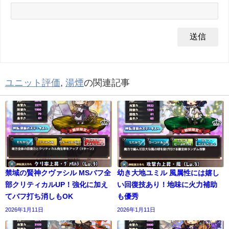
ユニット評価
,
湯煙
の関連記事
禁域の賢神クヴァシル MSバフ全
幼き大地ユミル 風属性には嬉し
部クリティカルUP！強化に加え
い回復技あり！地味に火力補助
てバフ打ち消しもOK
も優秀
2026年1月11日
2026年1月11日