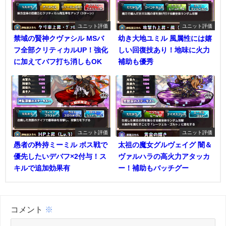
ユニット評価
ユニット評価
禁域の賢神クヴァシル MSバ
幼き大地ユミル 風属性には嬉
フ全部クリティカルUP！強化
しい回復技あり！地味に火力
に加えてバフ打ち消しもOK
補助も優秀
ユニット評価
ユニット評価
愚者の矜持ミーミル ボス戦で
太祖の魔女グルヴェイグ 闇＆
優先したいデバフ×2付与！ス
ヴァルハラの高火力アタッカ
キルで追加効果有
ー！補助もバッチグー
コメント
※