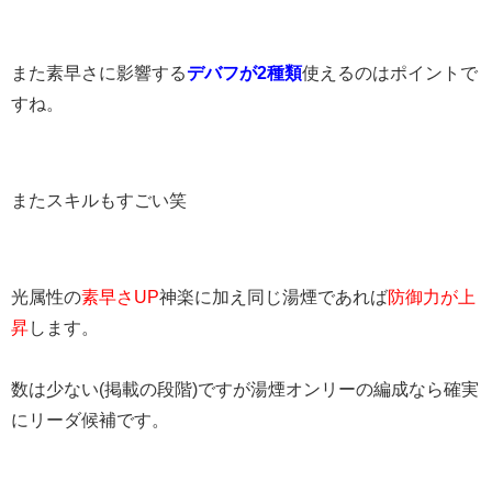
また素早さに影響する
デバフが2種類
使えるのはポイントで
すね。
またスキルもすごい笑
光属性の
素早さUP
神楽に加え同じ湯煙であれば
防御力が上
昇
します。
数は少ない(掲載の段階)ですが湯煙オンリーの編成なら確実
にリーダ候補です。