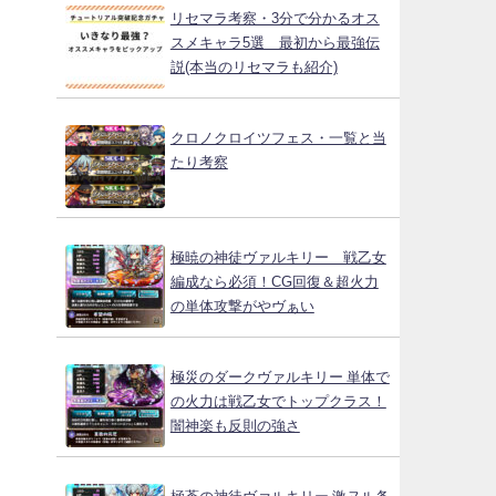
リセマラ考察・3分で分かるオス
スメキャラ5選 最初から最強伝
説(本当のリセマラも紹介)
クロノクロイツフェス・一覧と当
たり考察
極暁の神徒ヴァルキリー 戦乙女
編成なら必須！CG回復＆超火力
の単体攻撃がやヴぁい
極災のダークヴァルキリー 単体で
の火力は戦乙女でトップクラス！
闇神楽も反則の強さ