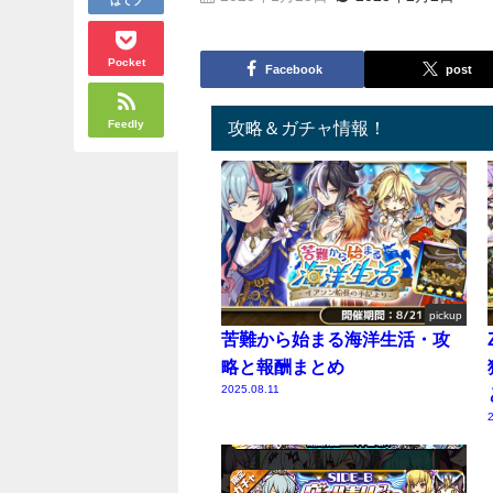
Pocket
Facebook
post
Feedly
攻略＆ガチャ情報！
pickup
苦難から始まる海洋生活・攻
略と報酬まとめ
2025.08.11
2