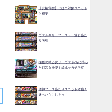
【究極覚醒】とは？対象ユニット
と概要
ヴァルキリーフェス・一覧と当た
り考察
極創の戦乙女リーヴァ 待ちに待っ
た戦乙女神楽！編成をガチ考察
倭神フェス当たりユニット考察！
迷ったらこれをっ！