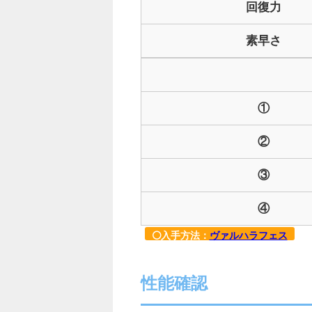
回復力
素早さ
①
②
③
④
入手方法：
ヴァルハラフェス
性能確認