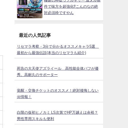
極蒼の神徒ヴァルキリー 激ヌル条
件で味方を超強化⁉こんのなの絶
対必須枠ですやん
最近の人気記事
リセマラ考察・3分で分かるオススメキャラ5選
最初から最強伝説(本当のリセマラも紹介)
死告の大天使アズライール 高性能全体バフが優
秀。高耐久のサポーター
覚醒・交換チケットのオススメ！絶対後悔しない
㊙情報！
白限の仮初ヒノカミ LS次第でHP万越えは余裕？
男性専用スキルも便利