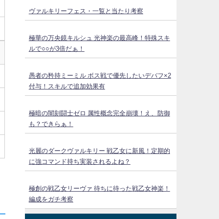
ヴァルキリーフェス・一覧と当たり考察
極華の万央鏡キルシュ 光神楽の最高峰！特殊スキ
ルで○○が3倍だぁ！
愚者の矜持ミーミル ボス戦で優先したいデバフ×2
付与！スキルで追加効果有
極暗の闇刻闘士ゼロ 属性概念完全崩壊！え、防御
も？できらぁ！
光麗のダークヴァルキリー 戦乙女に新風！定期的
に強コマンド持ち実装されるよね？
極創の戦乙女リーヴァ 待ちに待った戦乙女神楽！
編成をガチ考察