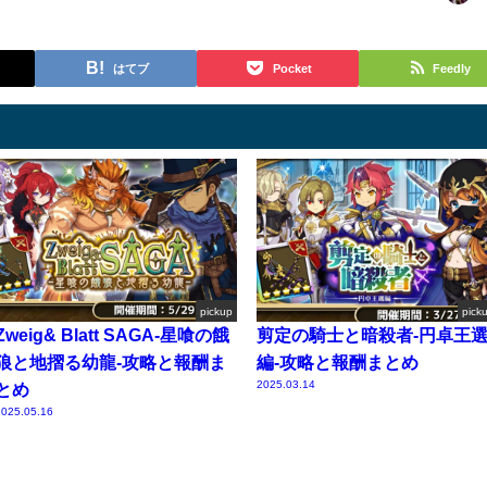
はてブ
Pocket
Feedly
pickup
pick
Zweig& Blatt SAGA-星喰の餓
剪定の騎士と暗殺者-円卓王
狼と地摺る幼龍-攻略と報酬ま
編-攻略と報酬まとめ
2025.03.14
とめ
025.05.16