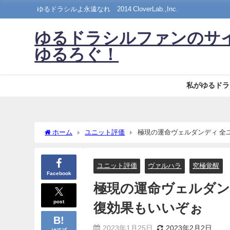
ゆるドラシルよ永遠なれ©2014 CloverLab.,Inc.
ゆるドラシルファンのサ
ゆるろぐ！
私がゆるドラ
ホーム
ユニット評価
極現の運命ヴェルダンディ 全
ユニット評価
ヴァルハラ
究極覚醒
Facebook
極現の運命ヴェルダン
post
復効果もいいぞぉ
2023年1月25日
2023年2月2日
はてブ