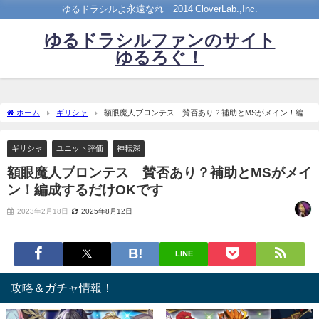
ゆるドラシルよ永遠なれ©2014 CloverLab.,Inc.
ゆるドラシルファンのサイト
ゆるろぐ！
ホーム
ギリシャ
額眼魔人ブロンテス 賛否あり？補助とMSがメイン！編成
するだけOKです
ギリシャ
ユニット評価
神転深
額眼魔人ブロンテス 賛否あり？補助とMSがメイ
ン！編成するだけOKです
2023年2月18日
2025年8月12日
LINE
攻略＆ガチャ情報！