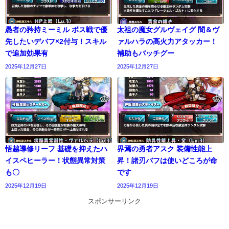
愚者の矜持ミーミル ボス戦で優
太祖の魔女グルヴェイグ 闇＆ヴ
先したいデバフ×2付与！スキル
ァルハラの高火力アタッカー！
で追加効果有
補助もバッチグー
2025年12月27日
2025年12月27日
悟越導修リーフ 基礎を抑えたハ
界焉の勇者アスク 装備性能上
イスペヒーラー！状態異常対策
昇！諸刃バフは使いどころが命
も〇
です
2025年12月19日
2025年12月19日
スポンサーリンク