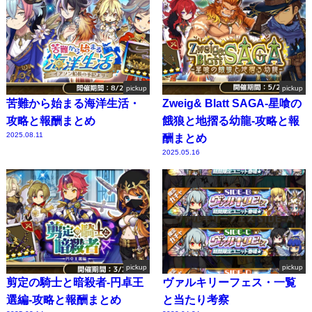
pickup
pickup
苦難から始まる海洋生活・
Zweig& Blatt SAGA-星喰の
攻略と報酬まとめ
餓狼と地摺る幼龍-攻略と報
2025.08.11
酬まとめ
2025.05.16
pickup
pickup
剪定の騎士と暗殺者-円卓王
ヴァルキリーフェス・一覧
選編-攻略と報酬まとめ
と当たり考察