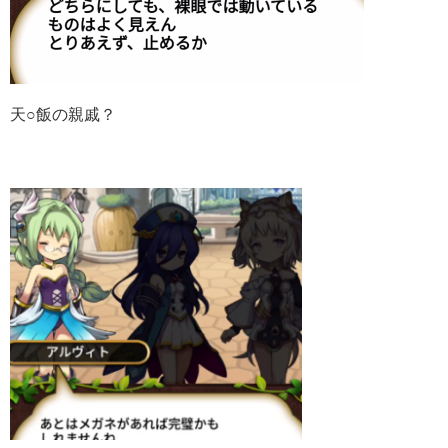
天○飯の親戚？