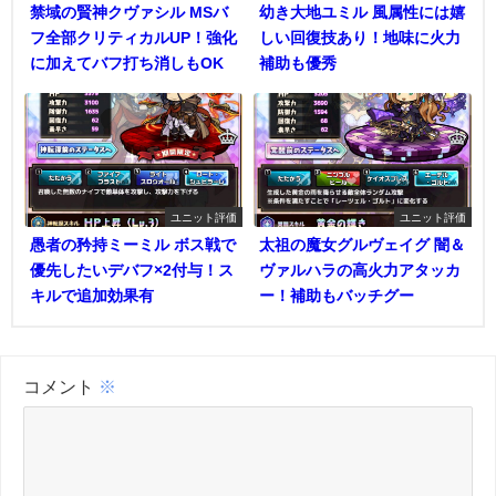
禁域の賢神クヴァシル MSバ
幼き大地ユミル 風属性には嬉
フ全部クリティカルUP！強化
しい回復技あり！地味に火力
に加えてバフ打ち消しもOK
補助も優秀
ユニット評価
ユニット評価
愚者の矜持ミーミル ボス戦で
太祖の魔女グルヴェイグ 闇＆
優先したいデバフ×2付与！ス
ヴァルハラの高火力アタッカ
キルで追加効果有
ー！補助もバッチグー
コメント
※