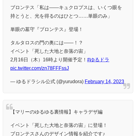
ブロンテス「私は——キュクロプスは、いくつ眼を
持とうと、光を得るのはひとつ……単眼のみ」
単眼の墓守『ブロンテス』登場！
タルタロスの門の奥には——！？
イベント「死した大地と奈落の宙」
2月16日（木）16時より開催予定！
#ゆるドラ
pic.twitter.com/zn78FFFssJ
— ゆるドラシル公式 (@yurudora)
February 14, 2023
【マリーのゆるゆる裏情報】キャラデザ編
イベント「死した大地と奈落の宙」に登場！
ブロンテスさんのデザイン情報を紹介です♪