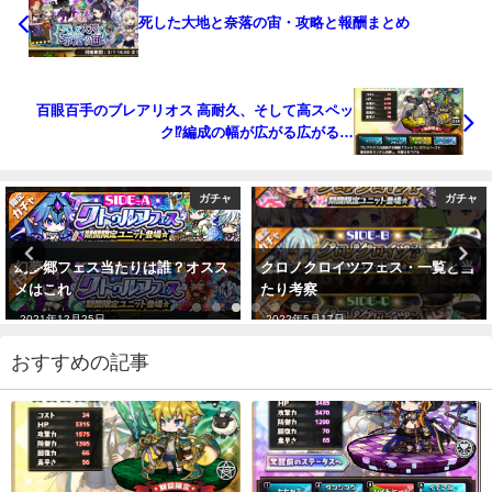
死した大地と奈落の宙・攻略と報酬まとめ
百眼百手のブレアリオス 高耐久、そして高スペッ
ク⁉編成の幅が広がる広がる…
ガチャ
ガチャ
幻夢郷フェス当たりは誰？オスス
クロノクロイツフェス・一覧と当
メはこれ
たり考察
2021年12月25日
2022年5月17日
おすすめの記事