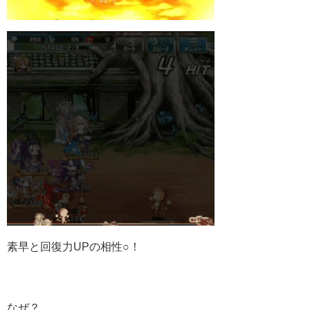
素早と回復力UPの相性○！
なぜ？