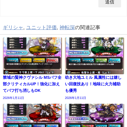
ギリシャ
,
ユニット評価
,
神転深
の関連記事
禁域の賢神クヴァシル MSバフ全
幼き大地ユミル 風属性には嬉し
部クリティカルUP！強化に加え
い回復技あり！地味に火力補助
てバフ打ち消しもOK
も優秀
2026年1月11日
2026年1月11日