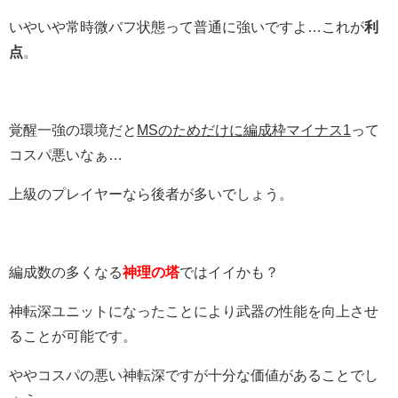
いやいや常時微バフ状態って普通に強いですよ…これが
利
点
。
覚醒一強の環境だと
MSのためだけに編成枠マイナス1
って
コスパ悪いなぁ…
上級のプレイヤーなら後者が多いでしょう。
編成数の多くなる
神理の塔
ではイイかも？
神転深ユニットになったことにより武器の性能を向上させ
ることが可能です。
ややコスパの悪い神転深ですが十分な価値があることでし