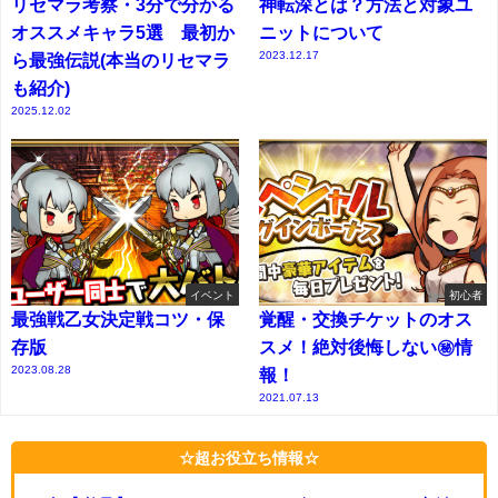
リセマラ考察・3分で分かる
神転深とは？方法と対象ユ
オススメキャラ5選 最初か
ニットについて
2023.12.17
ら最強伝説(本当のリセマラ
も紹介)
2025.12.02
イベント
初心者
最強戦乙女決定戦コツ・保
覚醒・交換チケットのオス
存版
スメ！絶対後悔しない㊙情
2023.08.28
報！
2021.07.13
☆超お役立ち情報☆