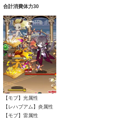
合計消費体力30
【モブ】光属性
【レハブアム】炎属性
【モブ】雷属性