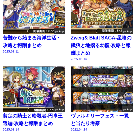
pickup
pickup
苦難から始まる海洋生活・
Zweig& Blatt SAGA-星喰の
攻略と報酬まとめ
餓狼と地摺る幼龍-攻略と報
2025.08.11
酬まとめ
2025.05.16
pickup
pickup
剪定の騎士と暗殺者-円卓王
ヴァルキリーフェス・一覧
選編-攻略と報酬まとめ
と当たり考察
2025.03.14
2022.04.24