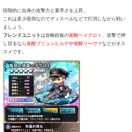
段階的に自身の攻撃力と素早さを上昇。
これは多少面倒なのでディスペルなどで打消しながら戦い
ましょう。
フレンドユニット
は攻略鉄板の
覚醒ヘイグロト
、攻撃で押
し切るなら
覚醒ブリュンヒルデ
や
覚醒リーヴァ
などがオス
スメです。