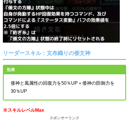
リーダースキル：文布織りの倭文神
効果
倭神と風属性の回復力を50％UP＋倭神の防御力を
30％UP
※スキルレベルMax
スポンサーリンク