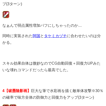
プ(3ターン)
なぁんで弱点属性増加バフにしちゃったのか…
同時に実装された
阿国
と
タケミカヅチ
に合わせたいのは分
かる。
スキル効果自体は微妙なのでCG自動回復＋回復力UPみた
いな壊れコマンドだったら最高でした。
4【破墨陰影画】
巨大な筆で水彩画を描く敵単体攻撃※30％
の確率で味方全体の防御力と回復力をアップ(3ターン)