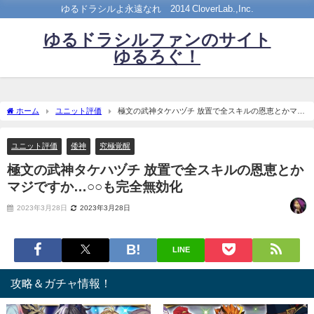
ゆるドラシルよ永遠なれ©2014 CloverLab.,Inc.
ゆるドラシルファンのサイト
ゆるろぐ！
ホーム
ユニット評価
極文の武神タケハヅチ 放置で全スキルの恩恵とかマジ
ですか…○○も完全無効化
ユニット評価
倭神
究極覚醒
極文の武神タケハヅチ 放置で全スキルの恩恵とか
マジですか…○○も完全無効化
2023年3月28日
2023年3月28日
LINE
攻略＆ガチャ情報！