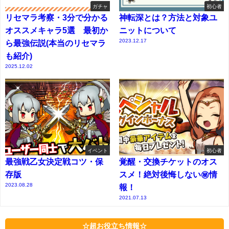
ガチャ
初心者
リセマラ考察・3分で分かる
神転深とは？方法と対象ユ
オススメキャラ5選 最初か
ニットについて
2023.12.17
ら最強伝説(本当のリセマラ
も紹介)
2025.12.02
イベント
初心者
最強戦乙女決定戦コツ・保
覚醒・交換チケットのオス
存版
スメ！絶対後悔しない㊙情
2023.08.28
報！
2021.07.13
☆超お役立ち情報☆