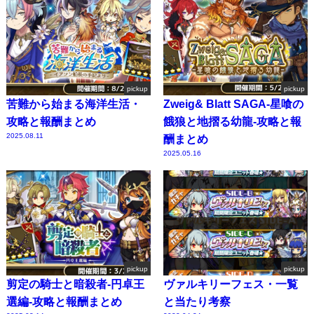
pickup
pickup
苦難から始まる海洋生活・
Zweig& Blatt SAGA-星喰の
攻略と報酬まとめ
餓狼と地摺る幼龍-攻略と報
2025.08.11
酬まとめ
2025.05.16
pickup
pickup
剪定の騎士と暗殺者-円卓王
ヴァルキリーフェス・一覧
選編-攻略と報酬まとめ
と当たり考察