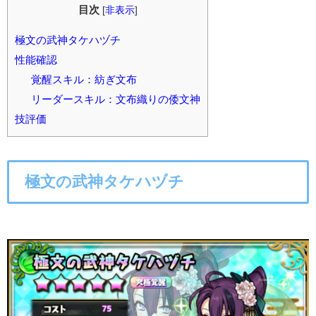
目次
[
非表示
]
極文の武神タケハヅチ
性能確認
覚醒スキル：紡ぎ文布
リーダースキル：文布織りの倭文神
技評価
極文の武神タケハヅチ
○