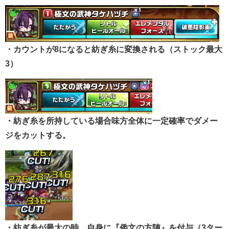
・カウントが8になると紡ぎ糸に変換される（ストック最大
3）
・紡ぎ糸を所持している場合味方全体に一定確率でダメー
ジをカットする。
・紡ぎ糸が最大の時、自身に『倭文の方陣』を付与（3ター