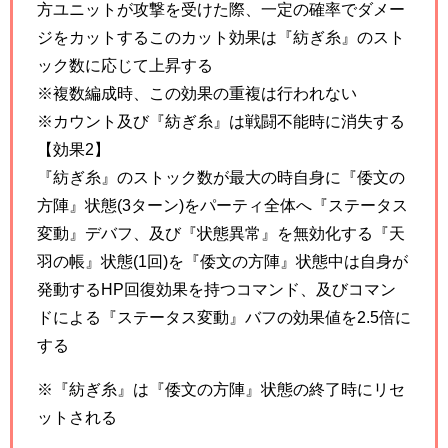
方ユニットが攻撃を受けた際、一定の確率でダメー
ジをカットするこのカット効果は『紡ぎ糸』のスト
ック数に応じて上昇する
※複数編成時、この効果の重複は行われない
※カウント及び『紡ぎ糸』は戦闘不能時に消失する
【効果2】
『紡ぎ糸』のストック数が最大の時自身に『倭文の
方陣』状態(3ターン)をパーティ全体へ『ステータス
変動』デバフ、及び『状態異常』を無効化する『天
羽の帳』状態(1回)を『倭文の方陣』状態中は自身が
発動するHP回復効果を持つコマンド、及びコマン
ドによる『ステータス変動』バフの効果値を2.5倍に
する
※『紡ぎ糸』は『倭文の方陣』状態の終了時にリセ
ットされる