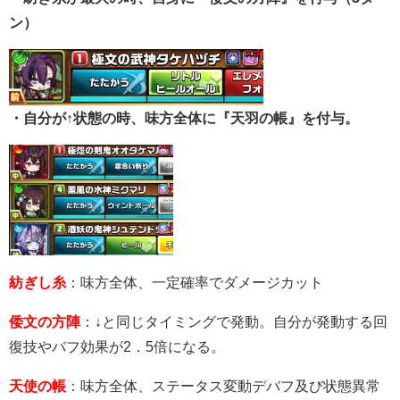
ン）
・自分が↑状態の時、味方全体に『天羽の帳』を付与。
紡ぎし糸
：味方全体、一定確率でダメージカット
倭文の方陣
：↓と同じタイミングで発動。自分が発動する回
復技やバフ効果が2．5倍になる。
天使の帳
：味方全体、ステータス変動デバフ及び状態異常