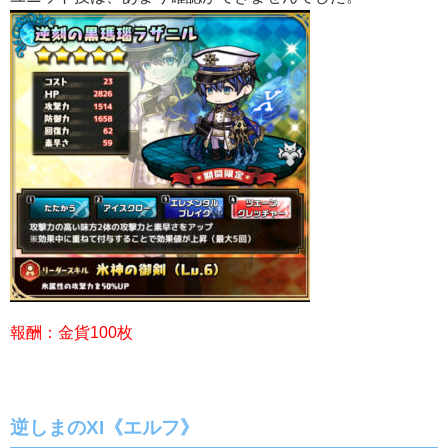
報酬：金貨100枚
逆しまのXI《エルフ》