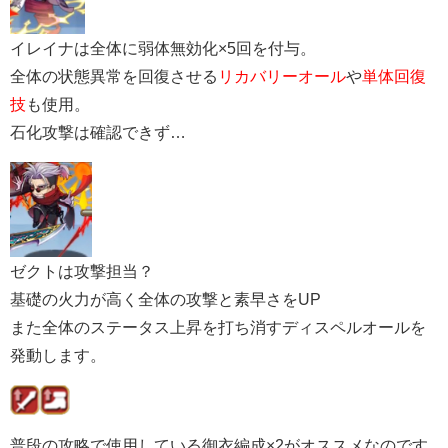
イレイナは全体に弱体無効化×5回を付与。
全体の状態異常を回復させる
リカバリーオール
や
単体回復
技
も使用。
石化攻撃は確認できず…
ゼクトは攻撃担当？
基礎の火力が高く全体の攻撃と素早さをUP
また全体のステータス上昇を打ち消すディスペルオールを
発動します。
普段の攻略で使用している御衣編成×2がオススメなのです