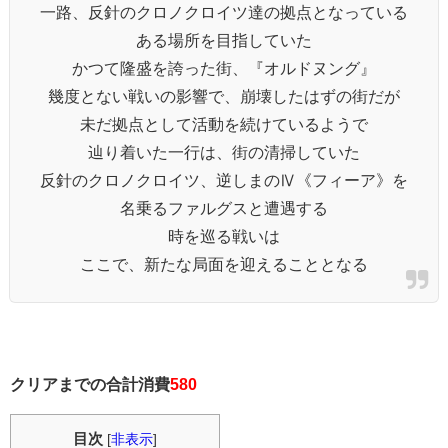
一路、反針のクロノクロイツ達の拠点となっている
ある場所を目指していた
かつて隆盛を誇った街、『オルドヌング』
幾度とない戦いの影響で、崩壊したはずの街だが
未だ拠点として活動を続けているようで
辿り着いた一行は、街の清掃していた
反針のクロノクロイツ、逆しまのⅣ《フィーア》を
名乗るファルグスと遭遇する
時を巡る戦いは
ここで、新たな局面を迎えることとなる
クリアまでの合計消費
580
目次
[
非表示
]