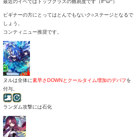
最近のイベではトップクラスの難易度です（#^ω^）
ビギナーの方にとってはとんでもないク○ステージとなるで
しょう。
コンティニュー推奨です。
ヌルは全体に
素早さDOWNとクールタイム増加のデバフ
を
付与。
ランダム攻撃には石化