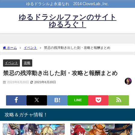
ゆるドラシルよ永遠なれ©2014 CloverLab.,Inc.
ゆるドラシルファンのサイト
ゆるろぐ！
ホーム
イベント
禁忌の残滓動き出した刻・攻略と報酬まとめ
イベント
攻略
禁忌の残滓動き出した刻・攻略と報酬まとめ
2023年6月20日
2023年6月20日
LINE
攻略＆ガチャ情報！