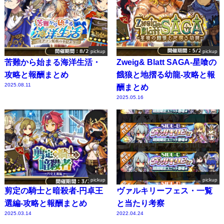
pickup
pickup
苦難から始まる海洋生活・
Zweig& Blatt SAGA-星喰の
攻略と報酬まとめ
餓狼と地摺る幼龍-攻略と報
2025.08.11
酬まとめ
2025.05.16
pickup
pickup
剪定の騎士と暗殺者-円卓王
ヴァルキリーフェス・一覧
選編-攻略と報酬まとめ
と当たり考察
2025.03.14
2022.04.24