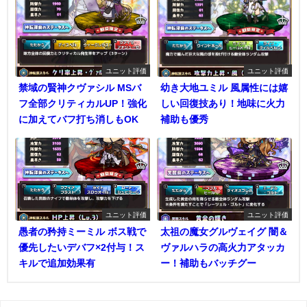
ユニット評価
ユニット評価
禁域の賢神クヴァシル MSバ
幼き大地ユミル 風属性には嬉
フ全部クリティカルUP！強化
しい回復技あり！地味に火力
に加えてバフ打ち消しもOK
補助も優秀
ユニット評価
ユニット評価
愚者の矜持ミーミル ボス戦で
太祖の魔女グルヴェイグ 闇＆
優先したいデバフ×2付与！ス
ヴァルハラの高火力アタッカ
キルで追加効果有
ー！補助もバッチグー