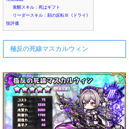
覚醒スキル：死はギフト
リーダースキル：刻の反転Ⅲ《ドライ》
技評価
極反の死線マスカルウィン
○