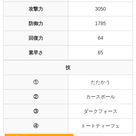
攻撃力
3050
防御力
1785
回復力
64
素早さ
65
技
①
たたかう
②
カースボール
③
ダークフォース
④
トートティーフェ