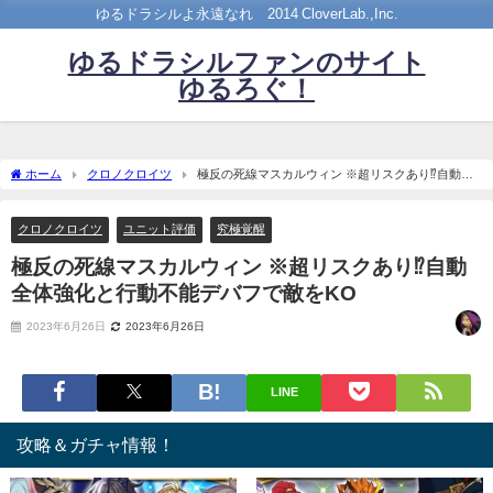
ゆるドラシルよ永遠なれ©2014 CloverLab.,Inc.
ゆるドラシルファンのサイト
ゆるろぐ！
ホーム
クロノクロイツ
極反の死線マスカルウィン ※超リスクあり⁉自動全
体強化と行動不能デバフで敵をKO
クロノクロイツ
ユニット評価
究極覚醒
極反の死線マスカルウィン ※超リスクあり⁉自動
全体強化と行動不能デバフで敵をKO
2023年6月26日
2023年6月26日
LINE
攻略＆ガチャ情報！