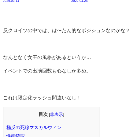
2025.03.14
2022.04.24
反クロイツの中では、は〜たん的なポジションなのかな？
なんとなく女王の風格があるというか…
イベントでの出演回数も心なしか多め。
これは限定化ラッシュ間違いなし！
目次
[
非表示
]
極反の死線マスカルウィン
性能確認