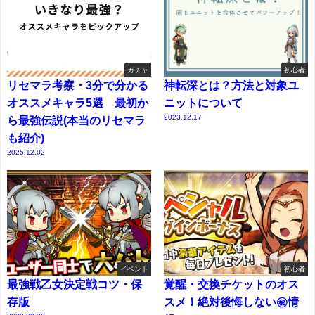
ガチャ
初心者
リセマラ考察・3分で分かる
神転深とは？方法と対象ユ
オススメキャラ5選 最初か
ニットについて
2023.12.17
ら最強伝説(本当のリセマラ
も紹介)
2025.12.02
イベント
初心者
最強戦乙女決定戦コツ・保
覚醒・交換チケットのオス
存版
スメ！絶対後悔しない㊙情