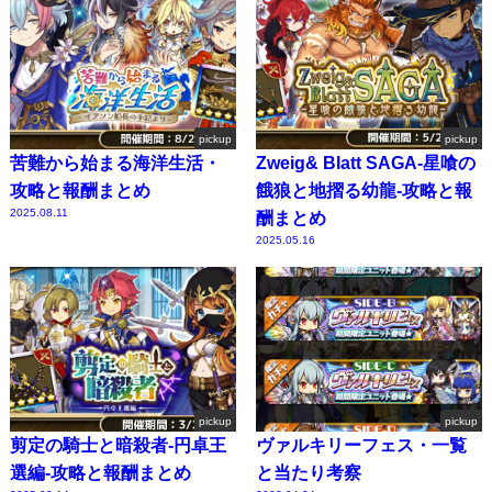
pickup
pickup
苦難から始まる海洋生活・
Zweig& Blatt SAGA-星喰の
攻略と報酬まとめ
餓狼と地摺る幼龍-攻略と報
2025.08.11
酬まとめ
2025.05.16
pickup
pickup
剪定の騎士と暗殺者-円卓王
ヴァルキリーフェス・一覧
選編-攻略と報酬まとめ
と当たり考察