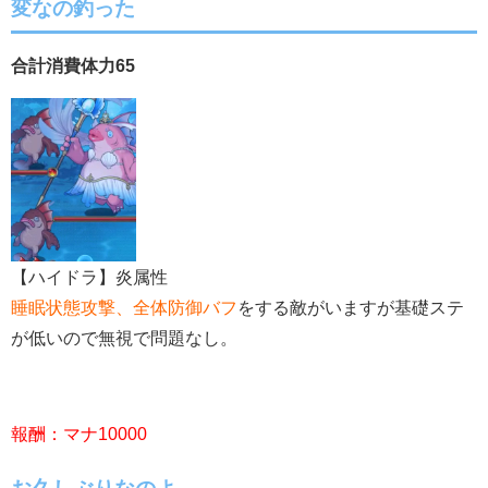
変なの釣った
合計消費体力65
【ハイドラ】炎属性
睡眠状態攻撃、全体防御バフ
をする敵がいますが基礎ステ
が低いので無視で問題なし。
報酬：マナ10000