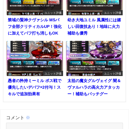
ユニット評価
ユニット評価
禁域の賢神クヴァシル MSバ
幼き大地ユミル 風属性には嬉
フ全部クリティカルUP！強化
しい回復技あり！地味に火力
に加えてバフ打ち消しもOK
補助も優秀
ユニット評価
ユニット評価
愚者の矜持ミーミル ボス戦で
太祖の魔女グルヴェイグ 闇＆
優先したいデバフ×2付与！ス
ヴァルハラの高火力アタッカ
キルで追加効果有
ー！補助もバッチグー
コメント
※