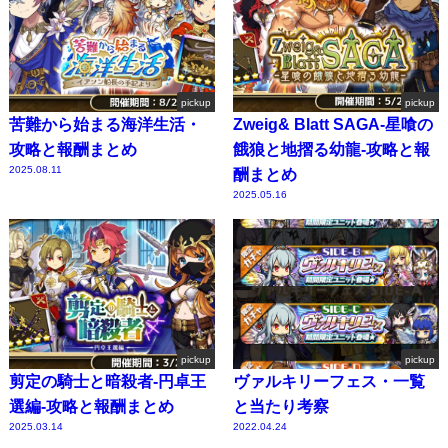
pickup
pickup
苦難から始まる海洋生活・
Zweig& Blatt SAGA-星喰の
攻略と報酬まとめ
餓狼と地摺る幼龍-攻略と報
2025.08.11
酬まとめ
2025.05.16
pickup
pickup
剪定の騎士と暗殺者-円卓王
ヴァルキリーフェス・一覧
選編-攻略と報酬まとめ
と当たり考察
2025.03.14
2022.04.24