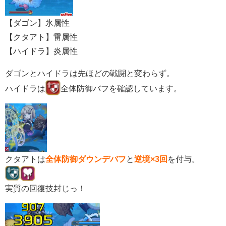
【ダゴン】氷属性
【クタアト】雷属性
【ハイドラ】炎属性
ダゴンとハイドラは先ほどの戦闘と変わらず。
ハイドラは
全体防御バフを確認しています。
クタアトは
全体防御ダウンデバフ
と
逆境×3回
を付与。
実質の回復技封じっ！