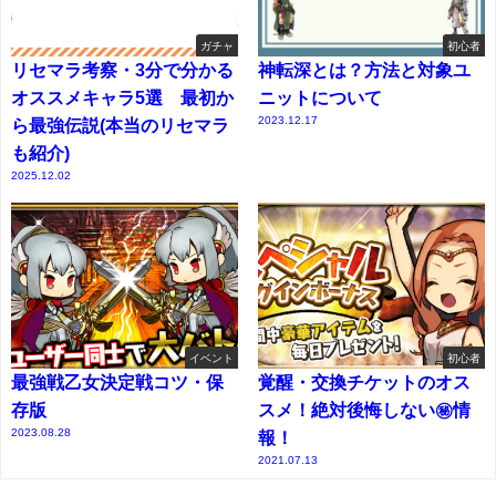
ガチャ
初心者
リセマラ考察・3分で分かる
神転深とは？方法と対象ユ
オススメキャラ5選 最初か
ニットについて
2023.12.17
ら最強伝説(本当のリセマラ
も紹介)
2025.12.02
イベント
初心者
最強戦乙女決定戦コツ・保
覚醒・交換チケットのオス
存版
スメ！絶対後悔しない㊙情
2023.08.28
報！
2021.07.13