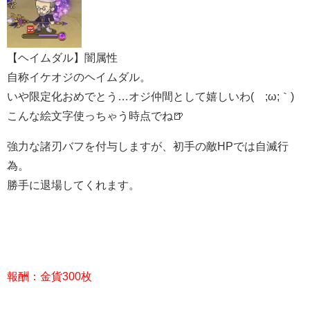
【ヘイムダル】闇属性
自称イケオジのヘイムダル。
いや限定化おめでとう…オジ仲間として嬉しいわ(´;ω;｀)
こんな絵文字使っちゃう時点でね🍺
強力な諸刃バフを付与しますが、初手の敵HPでは自滅行
為。
勝手に退場してくれます。
報酬：金貨300枚