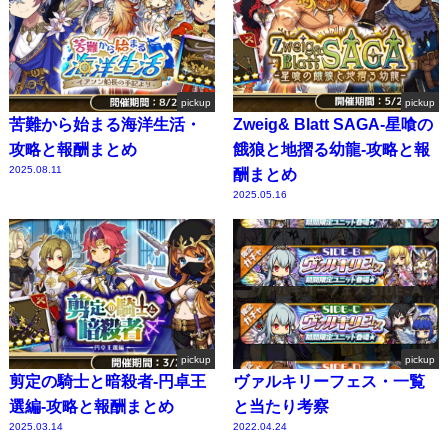
pickup
pickup
苦難から始まる海洋生活・
Zweig& Blatt SAGA-星喰の
攻略と報酬まとめ
餓狼と地摺る幼龍-攻略と報
2025.08.11
酬まとめ
2025.05.16
pickup
pickup
剪定の騎士と暗殺者-円卓王
ヴァルキリーフェス・一覧
選編-攻略と報酬まとめ
と当たり考察
2025.03.14
2022.04.24