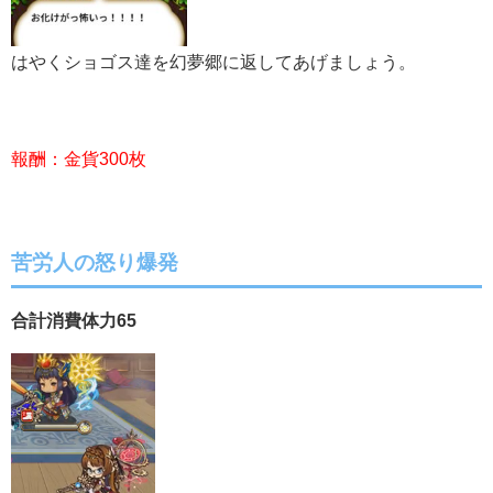
はやくショゴス達を幻夢郷に返してあげましょう。
報酬：金貨300枚
苦労人の怒り爆発
合計消費体力65