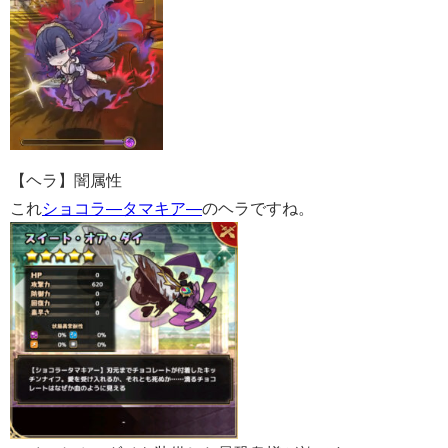
【ヘラ】闇属性
これ
ショコラ―タマキア―
のヘラですね。