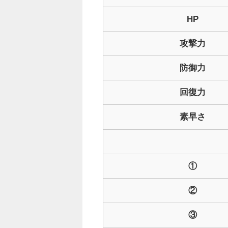
HP
攻撃力
防御力
回復力
素早さ
①
②
③