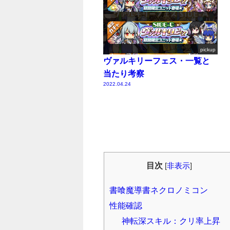
pickup
ヴァルキリーフェス・一覧と
当たり考察
2022.04.24
目次
[
非表示
]
書喰魔導書ネクロノミコン
性能確認
神転深スキル：クリ率上昇