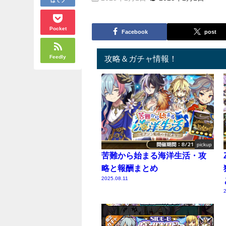
Pocket
Facebook
post
Feedly
攻略＆ガチャ情報！
pickup
苦難から始まる海洋生活・攻
略と報酬まとめ
2025.08.11
2