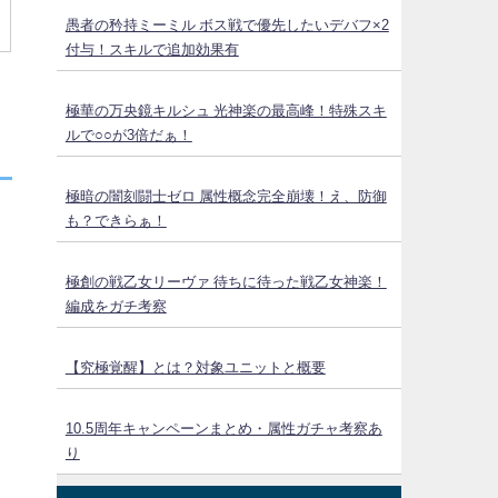
愚者の矜持ミーミル ボス戦で優先したいデバフ×2
付与！スキルで追加効果有
極華の万央鏡キルシュ 光神楽の最高峰！特殊スキ
ルで○○が3倍だぁ！
極暗の闇刻闘士ゼロ 属性概念完全崩壊！え、防御
も？できらぁ！
極創の戦乙女リーヴァ 待ちに待った戦乙女神楽！
編成をガチ考察
【究極覚醒】とは？対象ユニットと概要
10.5周年キャンペーンまとめ・属性ガチャ考察あ
り