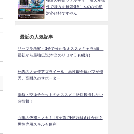
極蒼の神徒ヴァルキリー 激ヌル条
件で味方を超強化⁉こんのなの絶
対必須枠ですやん
最近の人気記事
リセマラ考察・3分で分かるオススメキャラ5選
最初から最強伝説(本当のリセマラも紹介)
死告の大天使アズライール 高性能全体バフが優
秀。高耐久のサポーター
覚醒・交換チケットのオススメ！絶対後悔しない
㊙情報！
白限の仮初ヒノカミ LS次第でHP万越えは余裕？
男性専用スキルも便利