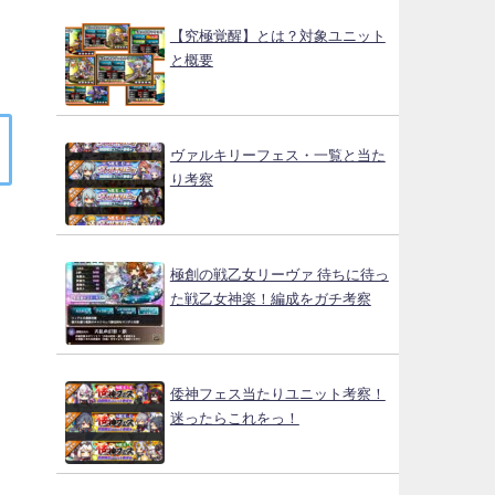
【究極覚醒】とは？対象ユニット
と概要
ヴァルキリーフェス・一覧と当た
り考察
極創の戦乙女リーヴァ 待ちに待っ
た戦乙女神楽！編成をガチ考察
倭神フェス当たりユニット考察！
迷ったらこれをっ！