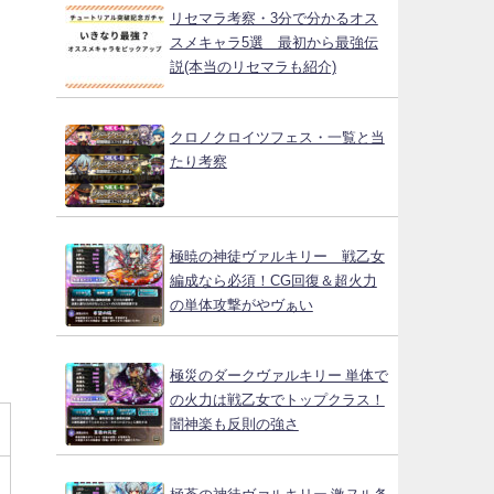
リセマラ考察・3分で分かるオス
スメキャラ5選 最初から最強伝
説(本当のリセマラも紹介)
クロノクロイツフェス・一覧と当
たり考察
極暁の神徒ヴァルキリー 戦乙女
編成なら必須！CG回復＆超火力
の単体攻撃がやヴぁい
極災のダークヴァルキリー 単体で
の火力は戦乙女でトップクラス！
闇神楽も反則の強さ