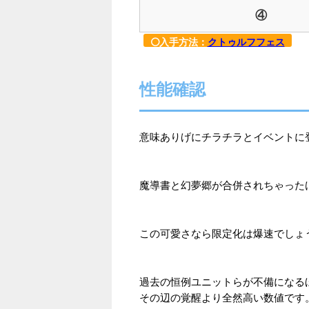
④
入手方法：
クトゥルフフェス
性能確認
意味ありげにチラチラとイベントに
魔導書と幻夢郷が合併されちゃった
この可愛さなら限定化は爆速でしょう
過去の恒例ユニットらが不備になる
その辺の覚醒より全然高い数値です