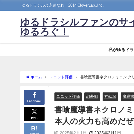
ゆるドラシルよ永遠なれ©2014 CloverLab.,Inc.
ゆるドラシルファンのサ
ゆるろぐ！
私がゆるドラ
ホーム
ユニット評価
書喰魔導書ネクロノミコン ク
ユニット評価
幻夢郷
神転深
魔導
Facebook
書喰魔導書ネクロノミ
post
本人の火力も高めだぜ
2025年2月1日
2025年2月1日
はてブ