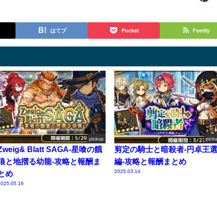
はてブ
Pocket
Feedly
pickup
pick
Zweig& Blatt SAGA-星喰の餓
剪定の騎士と暗殺者-円卓王
狼と地摺る幼龍-攻略と報酬ま
編-攻略と報酬まとめ
2025.03.14
とめ
025.05.16