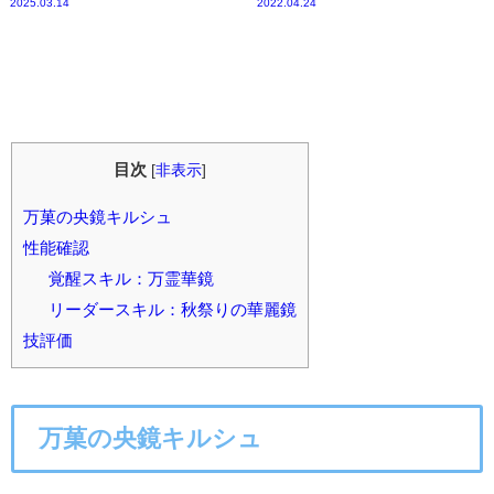
2025.03.14
2022.04.24
目次
[
非表示
]
万菓の央鏡キルシュ
性能確認
覚醒スキル：万霊華鏡
リーダースキル：秋祭りの華麗鏡
技評価
万菓の央鏡キルシュ