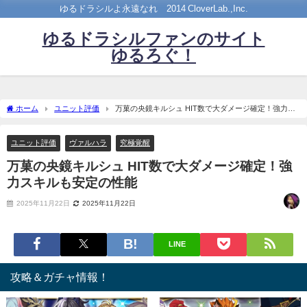
ゆるドラシルよ永遠なれ©2014 CloverLab.,Inc.
ゆるドラシルファンのサイト
ゆるろぐ！
ホーム
ユニット評価
万菓の央鏡キルシュ HIT数で大ダメージ確定！強力ス
キルも安定の性能
ユニット評価
ヴァルハラ
究極覚醒
万菓の央鏡キルシュ HIT数で大ダメージ確定！強
力スキルも安定の性能
2025年11月22日
2025年11月22日
LINE
攻略＆ガチャ情報！