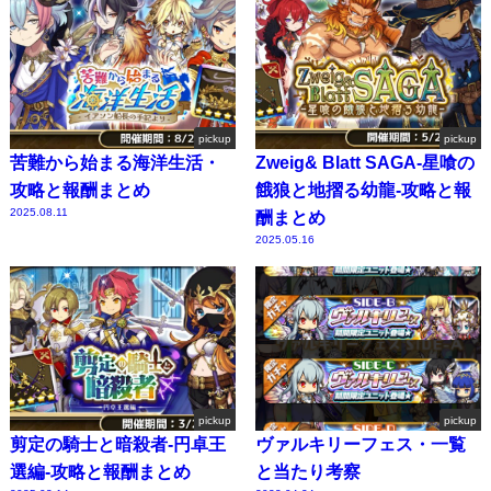
pickup
pickup
苦難から始まる海洋生活・
Zweig& Blatt SAGA-星喰の
攻略と報酬まとめ
餓狼と地摺る幼龍-攻略と報
2025.08.11
酬まとめ
2025.05.16
pickup
pickup
剪定の騎士と暗殺者-円卓王
ヴァルキリーフェス・一覧
選編-攻略と報酬まとめ
と当たり考察