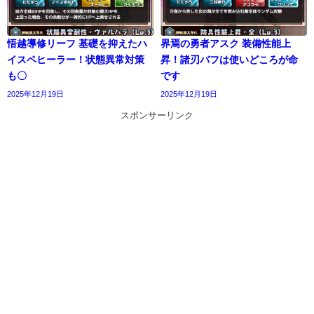
悟越導修リーフ 基礎を抑えたハ
界焉の勇者アスク 装備性能上
イスペヒーラー！状態異常対策
昇！諸刃バフは使いどころが命
も〇
です
2025年12月19日
2025年12月19日
スポンサーリンク