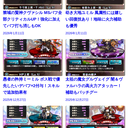
禁域の賢神クヴァシル MSバフ全
幼き大地ユミル 風属性には嬉し
部クリティカルUP！強化に加え
い回復技あり！地味に火力補助
てバフ打ち消しもOK
も優秀
2026年1月11日
2026年1月11日
愚者の矜持ミーミル ボス戦で優
太祖の魔女グルヴェイグ 闇＆ヴ
先したいデバフ×2付与！スキル
ァルハラの高火力アタッカー！
で追加効果有
補助もバッチグー
2025年12月27日
2025年12月27日