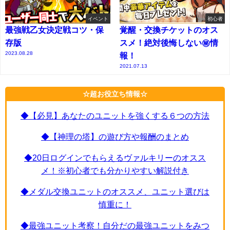
イベント
初心者
最強戦乙女決定戦コツ・保
覚醒・交換チケットのオス
存版
スメ！絶対後悔しない㊙情
2023.08.28
報！
2021.07.13
☆超お役立ち情報☆
◆【必見】あなたのユニットを強くする６つの方法
◆【神理の塔】の遊び方や報酬のまとめ
◆20日ログインでもらえるヴァルキリーのオスス
メ！※初心者でも分かりやすい解説付き
◆メダル交換ユニットのオススメ、ユニット選びは
慎重に！
◆最強ユニット考察！自分だの最強ユニットをみつ