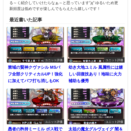
る～く紹介していけたらなぁ～と思っています°д° ゆるいため更
新頻度は低めですが楽しんでもらえたら嬉しいです！
最近書いた記事
ユニット評価
ユニット評価
禁域の賢神クヴァシル MSバ
幼き大地ユミル 風属性には嬉
フ全部クリティカルUP！強化
しい回復技あり！地味に火力
に加えてバフ打ち消しもOK
補助も優秀
ユニット評価
ユニット評価
愚者の矜持ミーミル ボス戦で
太祖の魔女グルヴェイグ 闇＆