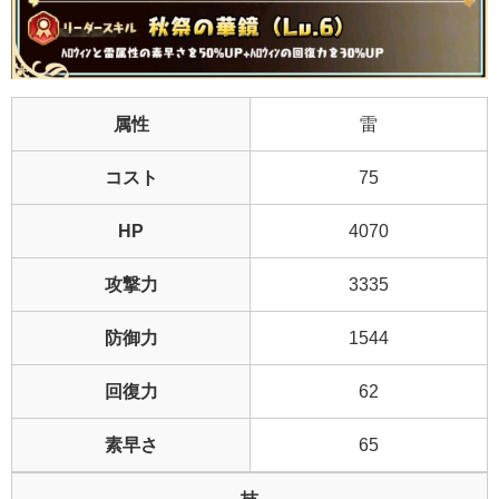
属性
雷
コスト
75
HP
4070
攻撃力
3335
防御力
1544
回復力
62
素早さ
65