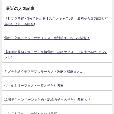
最近の人気記事
リセマラ考察・3分で分かるオススメキャラ5選 最初から最強伝説(本
当のリセマラも紹介)
覚醒・交換チケットのオススメ！絶対後悔しない㊙情報！
【極海の暴神スサノオ】究極覚醒・超絶大ダメージ条件は○○だけって
マジ⁉
キズナを紡ぐモフモフ大サーカス・攻略と報酬まとめ
ヴァルキリーフェス・一覧と当たり考察
11周年キャンペーンまとめ・記念ガチャの当たり考察あり
エジプトフェス・一覧と当たり考察