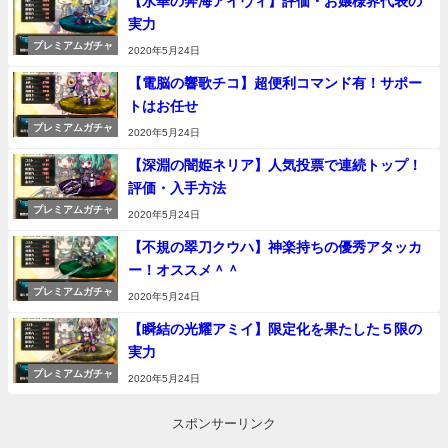
【水華の奔海アイヴィ】評価・お嬢様界代表の
実力
プレミアムガチャ
2020年5月24日
【電脳の響歌チコ】超便利コマンド有！サポー
トはお任せ
プレミアムガチャ
2020年5月24日
【深淵の闇姫ネリア】人気投票で連続トップ！
評価・入手方法
プレミアムガチャ
2020年5月24日
【不規の翠刀クウハ】神楽持ちの優秀アタッカ
ー！オススメ＾＾
プレミアムガチャ
2020年5月24日
【瞬結の光耀アミイ】限定化を果たした５限の
実力
プレミアムガチャ
2020年5月24日
スポンサーリンク