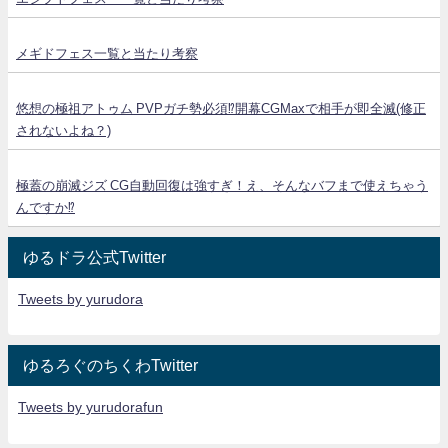
メギドフェス一覧と当たり考察
悠想の極祖アトゥム PVPガチ勢必須⁉開幕CGMaxで相手が即全滅(修正
されないよね？)
極蓋の崩滅ジズ CG自動回復は強すぎ！え、そんなバフまで使えちゃう
んですか⁉
ゆるドラ公式Twitter
Tweets by yurudora
ゆるろぐのちくわTwitter
Tweets by yurudorafun