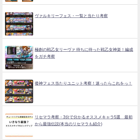
ヴァルキリーフェス・一覧と当たり考察
極創の戦乙女リーヴァ 待ちに待った戦乙女神楽！編成
をガチ考察
倭神フェス当たりユニット考察！迷ったらこれをっ！
リセマラ考察・3分で分かるオススメキャラ5選 最初
から最強伝説(本当のリセマラも紹介)