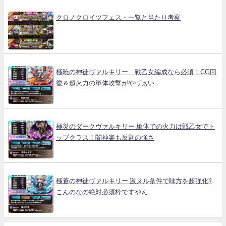
クロノクロイツフェス・一覧と当たり考察
極暁の神徒ヴァルキリー 戦乙女編成なら必須！CG回
復＆超火力の単体攻撃がやヴぁい
極災のダークヴァルキリー 単体での火力は戦乙女でト
ップクラス！闇神楽も反則の強さ
極蒼の神徒ヴァルキリー 激ヌル条件で味方を超強化⁉
こんのなの絶対必須枠ですやん