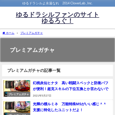
ゆるドラシルよ永遠なれ©2014 CloverLab.,Inc.
ゆるドラシルファンのサイト
ゆるろぐ！
ホーム
プレミアムガチャ
プレミアムガチャ
プレミアムガチャの記事一覧
幻桃炎仙ヒナタ 高い戦闘スペックと防衛バフ
が便利！超克スキルの下位互換とか言わないで
プレミアムガチャ
2021年5月27日
光輝の標ルミネ 万能特殊MSがいい感じ＾＾
支援に特化したユニットだよ！