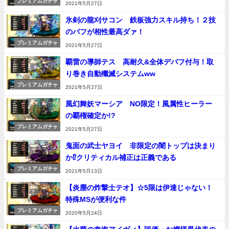
プレミアムガチャ
2021年5月27日
氷剣の龍刈サコン 鉄板強力スキル持ち！２技
のバフが相性最高ダァ！
プレミアムガチャ
2021年5月27日
覇雷の導師テス 高耐久&全体デバフ付与！取
り巻き自動殲滅システムww
プレミアムガチャ
2021年5月27日
風幻舞妖マーシア NO限定！風属性ヒーラー
の覇権確定か!?
プレミアムガチャ
2021年5月27日
鬼面の武士ヤヨイ 非限定の闇トップは決まり
か⁉クリティカル補正は正義である
プレミアムガチャ
2021年5月13日
【炎塵の炸撃士テオ】☆5限は伊達じゃない！
特殊MSが便利な件
プレミアムガチャ
2020年5月24日