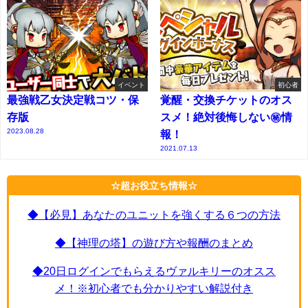
イベント
初心者
最強戦乙女決定戦コツ・保
覚醒・交換チケットのオス
存版
スメ！絶対後悔しない㊙情
2023.08.28
報！
2021.07.13
☆超お役立ち情報☆
◆【必見】あなたのユニットを強くする６つの方法
◆【神理の塔】の遊び方や報酬のまとめ
◆20日ログインでもらえるヴァルキリーのオスス
メ！※初心者でも分かりやすい解説付き