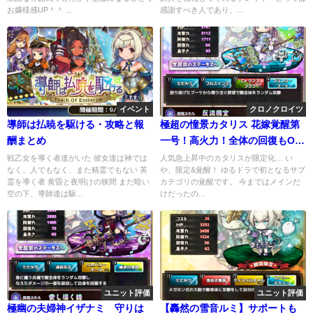
お嬢様感UP＾＾ ...
感謝すべき人であり、...
イベント
クロノクロイツ
導師は払暁を駆ける・攻略と報
極超の憧景カタリス 花嫁覚醒第
酬まとめ
一号！高火力！全体の回復もOK
な万能性能
戦乙女を導く者達がいた 彼女達は神では
人気急上昇中のカタリスが限定化… い
なく、人でもなく、また精霊でもない 英
や、限定&覚醒！ ゆるドラで初となるサブ
霊を導く者 黄昏と夜明けの狭間 まだ暗い
カテゴリの覚醒です。 今まではメインだ
空の下、導師達は駆...
けだったの...
ユニット評価
ユニット評価
極幽の夫婦神イザナミ 守りは
【轟然の雪音ルミ】サポートも