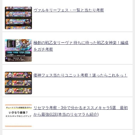
ヴァルキリーフェス・一覧と当たり考察
極創の戦乙女リーヴァ 待ちに待った戦乙女神楽！編成
をガチ考察
倭神フェス当たりユニット考察！迷ったらこれをっ！
リセマラ考察・3分で分かるオススメキャラ5選 最初
から最強伝説(本当のリセマラも紹介)