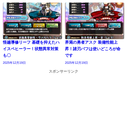
悟越導修リーフ 基礎を抑えたハ
界焉の勇者アスク 装備性能上
イスペヒーラー！状態異常対策
昇！諸刃バフは使いどころが命
も〇
です
2025年12月19日
2025年12月19日
スポンサーリンク