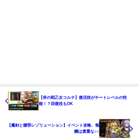
【斧の戦乙女コルテ】復活技がチートレベルの性
能！？回復役もOK
【魔剣と贖罪レゾリューション】イベント攻略、報
酬は貴重な○○