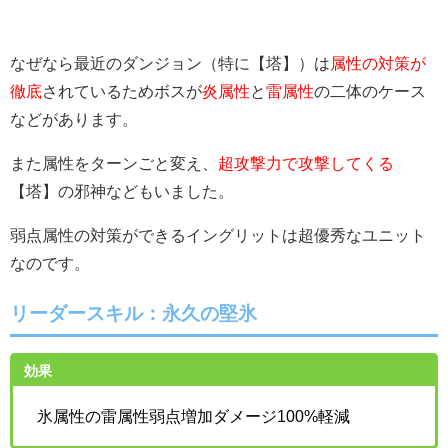
なぜなら最近のダンジョン（特に【塔】）は
属性の対策が
徹底
されているためボスが
炎属性
と
雷属性
の二体のケース
などがあります。
また属性をターンごと変え、
超攻撃力で攻撃してくる
【塔】の邪神などもいました。
弱点属性の対策ができるイングリットは超優秀なユニット
なのです。
リーダースキル：
永久の堅氷
効果
氷属性の雷属性弱点増加ダメージ100%軽減