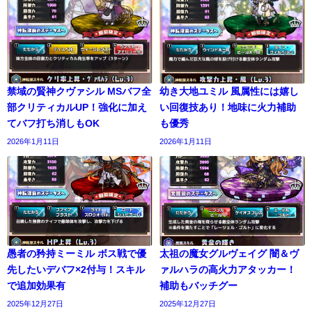
禁域の賢神クヴァシル MSバフ全
幼き大地ユミル 風属性には嬉し
部クリティカルUP！強化に加え
い回復技あり！地味に火力補助
てバフ打ち消しもOK
も優秀
2026年1月11日
2026年1月11日
愚者の矜持ミーミル ボス戦で優
太祖の魔女グルヴェイグ 闇＆ヴ
先したいデバフ×2付与！スキル
ァルハラの高火力アタッカー！
で追加効果有
補助もバッチグー
2025年12月27日
2025年12月27日