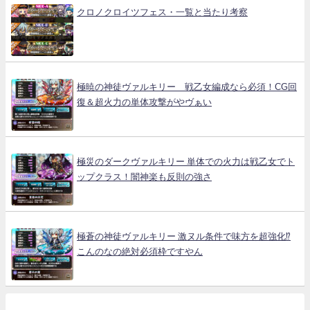
クロノクロイツフェス・一覧と当たり考察
極暁の神徒ヴァルキリー 戦乙女編成なら必須！CG回
復＆超火力の単体攻撃がやヴぁい
極災のダークヴァルキリー 単体での火力は戦乙女でト
ップクラス！闇神楽も反則の強さ
極蒼の神徒ヴァルキリー 激ヌル条件で味方を超強化⁉
こんのなの絶対必須枠ですやん