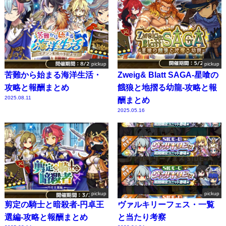
pickup
pickup
苦難から始まる海洋生活・
Zweig& Blatt SAGA-星喰の
攻略と報酬まとめ
餓狼と地摺る幼龍-攻略と報
2025.08.11
酬まとめ
2025.05.16
pickup
pickup
剪定の騎士と暗殺者-円卓王
ヴァルキリーフェス・一覧
選編-攻略と報酬まとめ
と当たり考察