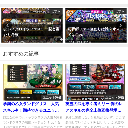
ガチャ
ガチャ
クロノクロイツフェス・一覧と当
幻夢郷フェス当たりは誰？オスス
たり考察
メはこれ
2022年5月17日
2021年12月25日
おすすめの記事
ユニット評価
ユニット評価
学園の乙女ランドグリス 人気
英霊の武を導く者ミリー 例のレ
スキル有！期待できるユニット
アスキルの完全上位互換登場！
です
さすがミリ―の姉御！
戦乙女の中でもトップクラスの人気を誇る
武器は装備しないと意味がないぞ、ここで
ランドグリスの制服バージョン！ 元々も
装備していくかい? ▶ はい いいえ 武器や
上品な雰囲気でしたが学生服になることで
防具を強化してくれるプレイヤーとっては