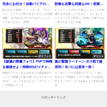
完全にお任せ！自動バリアの効
防御も攻撃も回復もOK！前衛で
果が予想以上ッ！
最強説
怒らせると超怖い！？ スサノオ、アマテ
ピックアップガチャで新しいユニットが登
ラス、ツクヨミの母であるイザナミが究極
場するのは珍しいですね＾＾ さて【レイ
覚醒！ 夫であるイザナギにはぞっこんラ
ドイベント】に特化した性能との事ですが
ブでありながら、喧嘩...
一体どのような力を秘...
ボスフェス
ギリシャ
【破滅の禁書フォウ】PVPで神権
嵐の賢龍ラードーン ボス戦で超
を確保せよ！特殊MSがメチャ強
有利！氷パには是非一体！
な件
禁書のフォウと言えばゆるドラ超初期のイ
テュポーン一行の知将ラードーン！ 見た
ベントで登場した影の薄いキャラクターで
目からして戦闘タイプじゃ無いけど意外に
すね(´・ω・`) まあボスというポジショ
戦えるってホント⁉︎ まああんまり性能は期
ンは間違っていま...
待...
スポンサーリンク