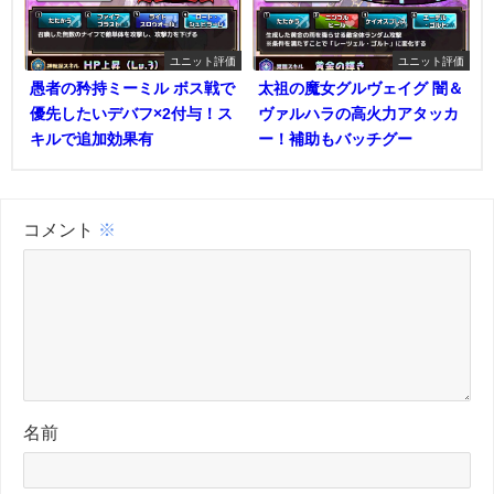
ユニット評価
ユニット評価
愚者の矜持ミーミル ボス戦で
太祖の魔女グルヴェイグ 闇＆
優先したいデバフ×2付与！ス
ヴァルハラの高火力アタッカ
キルで追加効果有
ー！補助もバッチグー
コメント
※
名前