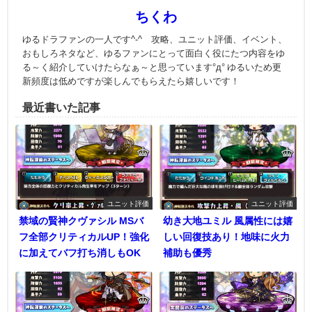
ちくわ
ゆるドラファンの一人です^-^ 攻略、ユニット評価、イベント、
おもしろネタなど、ゆるファンにとって面白く役にたつ内容をゆ
る～く紹介していけたらなぁ～と思っています°д° ゆるいため更
新頻度は低めですが楽しんでもらえたら嬉しいです！
最近書いた記事
ユニット評価
ユニット評価
禁域の賢神クヴァシル MSバ
幼き大地ユミル 風属性には嬉
フ全部クリティカルUP！強化
しい回復技あり！地味に火力
に加えてバフ打ち消しもOK
補助も優秀