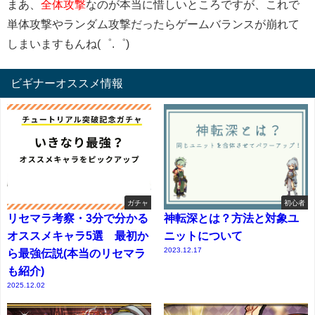
まあ、
全体攻撃
なのが本当に惜しいところですが、これで
単体攻撃やランダム攻撃だったらゲームバランスが崩れて
しまいますもんね(゜.゜)
ビギナーオススメ情報
ガチャ
初心者
リセマラ考察・3分で分かる
神転深とは？方法と対象ユ
オススメキャラ5選 最初か
ニットについて
2023.12.17
ら最強伝説(本当のリセマラ
も紹介)
2025.12.02