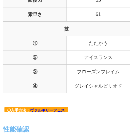
素早さ
61
技
①
たたかう
②
アイスランス
③
フローズンフレイム
④
グレイシャルピリオド
入手方法：
ヴァルキリーフェス
性能確認