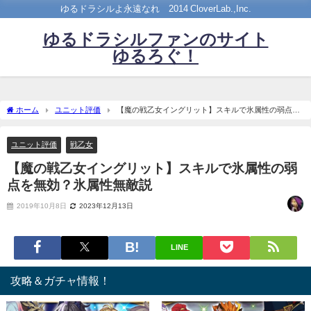
ゆるドラシルよ永遠なれ©2014 CloverLab.,Inc.
ゆるドラシルファンのサイト
ゆるろぐ！
ホーム
ユニット評価
【魔の戦乙女イングリット】スキルで氷属性の弱点を
無効？氷属性無敵説
ユニット評価
戦乙女
【魔の戦乙女イングリット】スキルで氷属性の弱
点を無効？氷属性無敵説
2019年10月8日
2023年12月13日
LINE
攻略＆ガチャ情報！